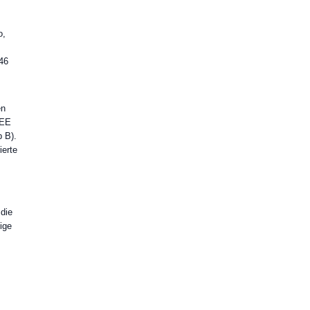
o,
46
en
CEE
 B).
ierte
 die
ige