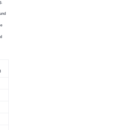
g,
 und
le
nd
3