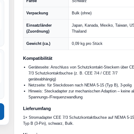
Farbe
Schwarz
Verpackung
Bulk (ohne)
Einsatzländer
Japan, Kanada, Mexiko, Taiwan, U
(Zuordnung)
Thailand
Gewicht (ca.)
0,09 kg pro Stück
Kompatibilität
Geräteseite: Anschluss von Schutzkontakt-Steckern über C
7/3 Schutzkontaktbuchse (z. B. CEE 7/4 / CEE 7/7
geräteabhängig)
Netzseite: für Steckdosen nach NEMA 5-15 (Typ B), 3-polig
Hinweis: Steckadapter zur mechanischen Adaption – keine a
Spannungs-/Frequenzwandlung
Lieferumfang
1× Stromadapter CEE 7/3 Schutzkontaktbuchse auf NEMA 5-1
Typ B (3-Pin), schwarz, Bulk.