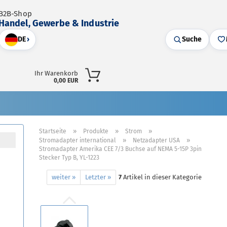
B2B-Shop
Handel, Gewerbe & Industrie
DE
›
Suche
Ihr Warenkorb
0,00 EUR
»
»
»
Startseite
Produkte
Strom
»
»
Stromadapter international
Netzadapter USA
Stromadapter Amerika CEE 7/3 Buchse auf NEMA 5-15P 3pin
Stecker Typ B, YL-1223
weiter »
Letzter »
7
Artikel in dieser Kategorie