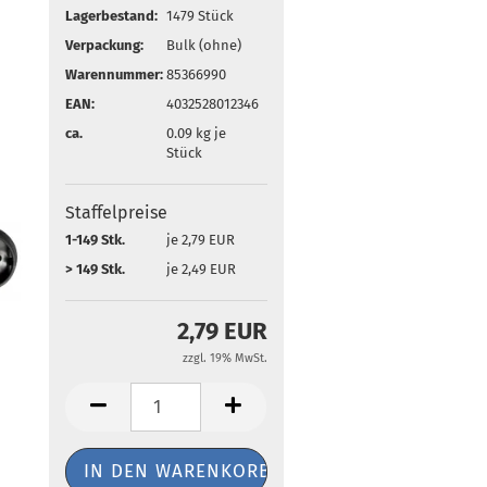
Lagerbestand:
1479
Stück
Verpackung:
Bulk (ohne)
Warennummer:
85366990
EAN:
4032528012346
ca.
0.09
kg je
Stück
Staffelpreise
1-149 Stk.
je 2,79 EUR
> 149 Stk.
je 2,49 EUR
2,79 EUR
zzgl. 19% MwSt.