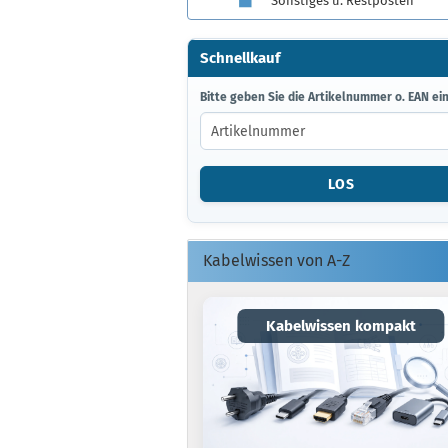
Sonstiges u. Restposten
Schnellkauf
BITTE
Bitte geben Sie die Artikelnummer o. EAN ein
GEBEN
SIE
DIE
ARTIKELNUMMER
LOS
O.
EAN
EIN.
Kabelwissen von A-Z
Kabelwissen kompakt