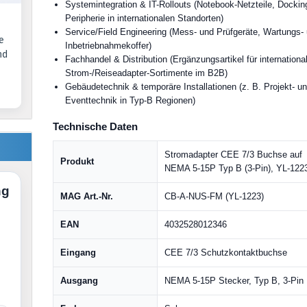
Systemintegration & IT-Rollouts (Notebook-Netzteile, Dockin
Peripherie in internationalen Standorten)
Service/Field Engineering (Mess- und Prüfgeräte, Wartungs-
e
Inbetriebnahmekoffer)
nd
Fachhandel & Distribution (Ergänzungsartikel für internationa
Strom-/Reiseadapter-Sortimente im B2B)
Gebäudetechnik & temporäre Installationen (z. B. Projekt- u
Eventtechnik in Typ-B Regionen)
Technische Daten
Stromadapter CEE 7/3 Buchse auf
Produkt
NEMA 5-15P Typ B (3-Pin), YL-122
ng
MAG Art.-Nr.
CB-A-NUS-FM (YL-1223)
EAN
4032528012346
Eingang
CEE 7/3 Schutzkontaktbuchse
Ausgang
NEMA 5-15P Stecker, Typ B, 3-Pin