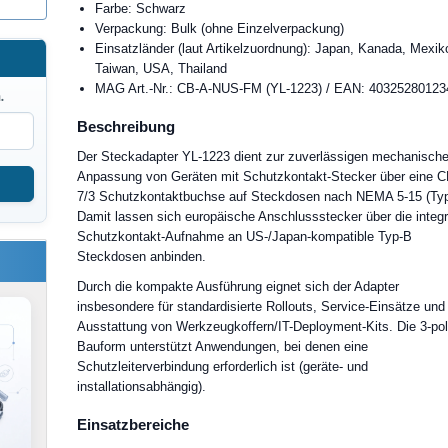
Farbe: Schwarz
Verpackung: Bulk (ohne Einzelverpackung)
Einsatzländer (laut Artikelzuordnung): Japan, Kanada, Mexik
Taiwan, USA, Thailand
MAG Art.-Nr.: CB-A-NUS-FM (YL-1223) / EAN: 40325280123
.
Beschreibung
Der Steckadapter YL-1223 dient zur zuverlässigen mechanisch
Anpassung von Geräten mit Schutzkontakt-Stecker über eine 
7/3 Schutzkontaktbuchse auf Steckdosen nach NEMA 5-15 (Typ
Damit lassen sich europäische Anschlussstecker über die integr
Schutzkontakt-Aufnahme an US-/Japan-kompatible Typ-B
Steckdosen anbinden.
Durch die kompakte Ausführung eignet sich der Adapter
insbesondere für standardisierte Rollouts, Service-Einsätze und
Ausstattung von Werkzeugkoffern/IT-Deployment-Kits. Die 3-pol
Bauform unterstützt Anwendungen, bei denen eine
Schutzleiterverbindung erforderlich ist (geräte- und
installationsabhängig).
Einsatzbereiche