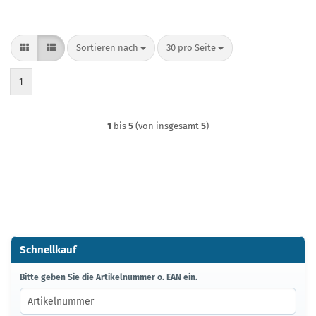
Sortieren nach
pro Seite
Sortieren nach
30 pro Seite
1
1
bis
5
(von insgesamt
5
)
Schnellkauf
BITTE
Bitte geben Sie die Artikelnummer o. EAN ein.
GEBEN
SIE
DIE