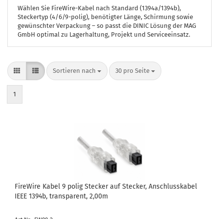
Wählen Sie FireWire-Kabel nach Standard (1394a/1394b),
Steckertyp (4/6/9-polig), benötigter Länge, Schirmung sowie
gewünschter Verpackung – so passt die DINIC Lösung der MAG
GmbH optimal zu Lagerhaltung, Projekt und Serviceeinsatz.
Sortieren nach
pro Seite
Sortieren nach
30 pro Seite
1
FireWire Kabel 9 polig Stecker auf Stecker, Anschlusskabel
IEEE 1394b, transparent, 2,00m