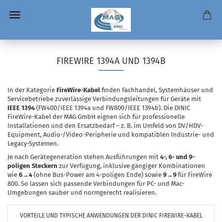
FIREWIRE 1394A UND 1394B
In der Kategorie
FireWire-Kabel
finden Fachhandel, Systemhäuser und
Servicebetriebe zuverlässige Verbindungsleitungen für Geräte mit
IEEE 1394
(FW400/IEEE 1394a und FW800/IEEE 1394b). Die DINIC
FireWire-Kabel der MAG GmbH eignen sich für professionelle
Installationen und den Ersatzbedarf – z. B. im Umfeld von DV/HDV-
Equipment, Audio-/Video-Peripherie und kompatiblen Industrie- und
Legacy-Systemen.
Je nach Gerätegeneration stehen Ausführungen mit
4-, 6- und 9-
poligen Steckern
zur Verfügung, inklusive gängiger Kombinationen
wie
6→4
(ohne Bus-Power am 4-poligen Ende) sowie
9→9
für FireWire
800. So lassen sich passende Verbindungen für PC- und Mac-
Umgebungen sauber und normgerecht realisieren.
VORTEILE UND TYPISCHE ANWENDUNGEN DER DINIC FIREWIRE-KABEL