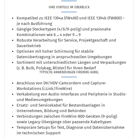
IHRE VORTEILE IM ÜBERBLICK
Kompatibel zu IEEE 1394a (FW400) und IEEE 1394b (FW800) –
je nach Ausführung
Gängige Steckertypen (4/6/9-polig) und praxisnahe
Kombinationen wie 6→4 oder 9→9
Robuste Verarbeitung für Service, Projektgeschäft und
Dauerbetrieb
Optionen mit hoher Schirmung für stabile
Datenübertragung in anspruchsvollen Umgebungen
Sortiment mit unterschiedlichen Längen und Verpackungen
(z. B. Bulk, Polybag, Blister) für Ihren Bedarf
TYPISCHE ANWENDUNGEN FIREWIRE-KABEL
Anschluss von DV/HDV-Camcordern und Capture-
Workstations (i.Link/FireWire)
Verkabelung von Audio-Interfaces und Peripherie in Studio-
und Medienumgebungen
Ersatz- und Servicekabel für Bestandsanlagen in
Unternehmen, Bildung und Behörden
Verbindungen zwischen FireWire-800-Geräten (9-polig)
sowie Legacy-Übergänge über passende Kabeltypen
Temporäre Setups für Test, Diagnose und Datenübernahme
im technischen Support