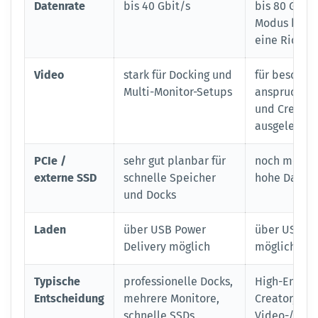
Datenrate
bis 40 Gbit/s
bis 80 Gbit/
Modus bis 12
eine Richtu
Video
stark für Docking und
für besonde
Multi-Monitor-Setups
anspruchsvo
und Creator
ausgelegt
PCIe /
sehr gut planbar für
noch mehr R
externe SSD
schnelle Speicher
hohe Datenl
und Docks
Laden
über USB Power
über USB Po
Delivery möglich
möglich
Typische
professionelle Docks,
High-End-Wo
Entscheidung
mehrere Monitore,
Creator, seh
schnelle SSDs
Video-/Date