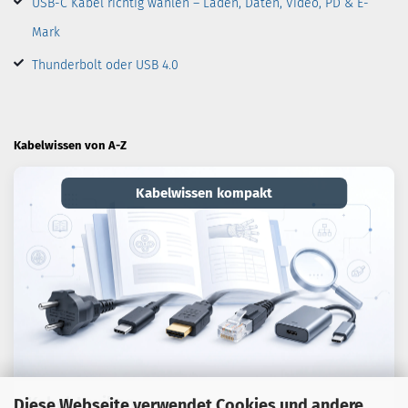
USB-C Kabel richtig wählen – Laden, Daten, Video, PD & E-
Mark
Thunderbolt oder USB 4.0
Kabelwissen von A-Z
Kabelwissen kompakt
Kabel-Lexikon
Diese Webseite verwendet Cookies und andere