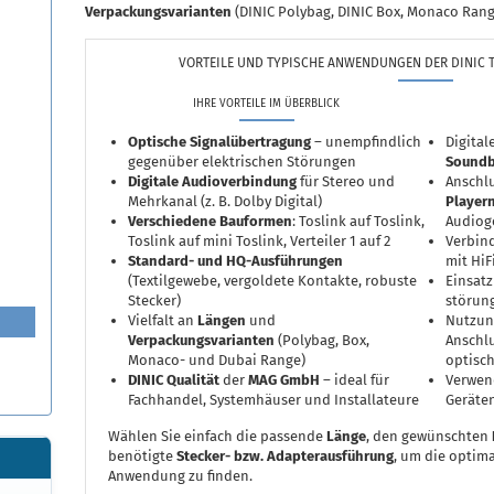
Verpackungsvarianten
(DINIC Polybag, DINIC Box, Monaco Rang
VORTEILE UND TYPISCHE ANWENDUNGEN DER DINIC 
IHRE VORTEILE IM ÜBERBLICK
Optische Signalübertragung
– unempfindlich
Digita
gegenüber elektrischen Störungen
Soundb
Digitale Audioverbindung
für Stereo und
Anschl
Mehrkanal (z. B. Dolby Digital)
Player
Verschiedene Bauformen
: Toslink auf Toslink,
Audiog
Toslink auf mini Toslink, Verteiler 1 auf 2
Verbin
Standard- und HQ-Ausführungen
mit Hi
(Textilgewebe, vergoldete Kontakte, robuste
Einsatz
Stecker)
störun
Vielfalt an
Längen
und
Nutzun
Verpackungsvarianten
(Polybag, Box,
Anschlu
Monaco- und Dubai Range)
optisc
DINIC Qualität
der
MAG GmbH
– ideal für
Verwen
Fachhandel, Systemhäuser und Installateure
Geräte
Wählen Sie einfach die passende
Länge
, den gewünschten
benötigte
Stecker- bzw. Adapterausführung
, um die optim
Anwendung zu finden.