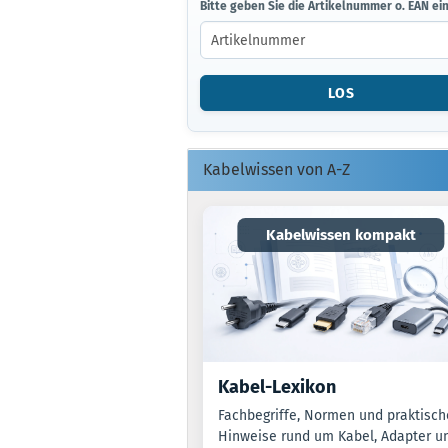
BITTE
Bitte geben Sie die Artikelnummer o. EAN ein
GEBEN
SIE
DIE
ARTIKELNUMMER
LOS
O.
EAN
EIN.
Kabelwissen von A-Z
Kabelwissen kompakt
Kabel-Lexikon
Fachbegriffe, Normen und praktisch
Hinweise rund um Kabel, Adapter u