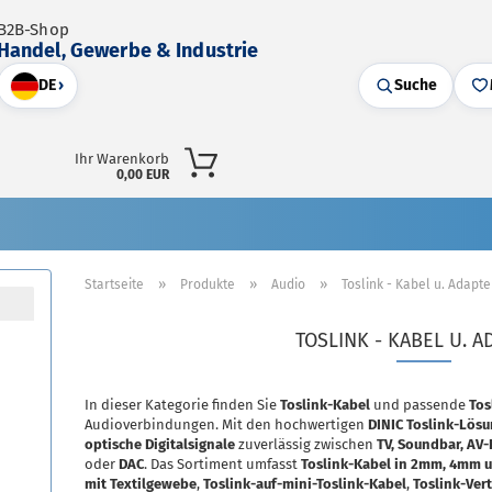
B2B-Shop
Handel, Gewerbe & Industrie
DE
›
Suche
Ihr Warenkorb
0,00 EUR
»
»
»
Startseite
Produkte
Audio
Toslink - Kabel u. Adapte
TOSLINK - KABEL U. 
In dieser Kategorie finden Sie
Toslink-Kabel
und passende
Tos
Audioverbindungen. Mit den hochwertigen
DINIC Toslink-Lös
optische Digitalsignale
zuverlässig zwischen
TV, Soundbar, AV-
oder
DAC
. Das Sortiment umfasst
Toslink-Kabel in 2mm, 4mm
mit Textilgewebe
,
Toslink-auf-mini-Toslink-Kabel
,
Toslink-Verte