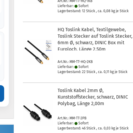
Art.Nr.: MM-TT-HQ-1KB
Lieferbar:
Sofort
Lagerbestand: 12 Stück , ca.
0,08
kg je Stück
HQ Toslink Kabel, Textilgewebe,
Toslink Stecker auf Toslink Stecker,
6mm Ø, schwarz, DINIC Box mit
Euroloch, Länge 2,50m
Art.Nr.: MM-TT-HQ-2KB
Lieferbar:
Sofort
Lagerbestand: 22 Stück , ca.
0,11
kg je Stück
Toslink Kabel 2mm Ø,
Kunststoffstecker, schwarz, DINIC
Polybag, Länge 2,00m
Art.Nr.: MM-TT-2PB
Lieferbar:
Sofort
Lagerbestand: 46 Stück , ca.
0,03
kg je Stück