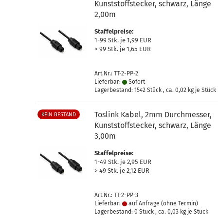
Kunststoffstecker, schwarz, Länge
2,00m
Staffelpreise:
1-99 Stk. je 1,99 EUR
> 99 Stk. je 1,65 EUR
Art.Nr.: TT-2-PP-2
Lieferbar:
Sofort
Lagerbestand: 1542 Stück , ca.
0,02
kg je Stück
Toslink Kabel, 2mm Durchmesser,
KEIN BESTAND
Kunststoffstecker, schwarz, Länge
3,00m
Staffelpreise:
1-49 Stk. je 2,95 EUR
> 49 Stk. je 2,12 EUR
Art.Nr.: TT-2-PP-3
Lieferbar:
auf Anfrage (ohne Termin)
Lagerbestand: 0 Stück , ca.
0,03
kg je Stück