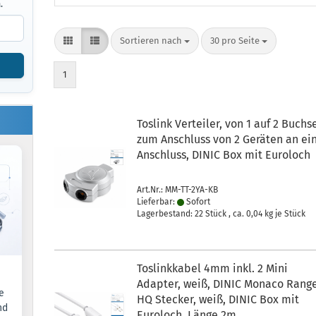
.
Sortieren nach
pro Seite
Sortieren nach
30 pro Seite
1
Toslink Verteiler, von 1 auf 2 Buchs
zum Anschluss von 2 Geräten an ei
Anschluss, DINIC Box mit Euroloch
Art.Nr.: MM-TT-2YA-KB
Lieferbar:
Sofort
Lagerbestand: 22 Stück , ca.
0,04
kg je Stück
Toslinkkabel 4mm inkl. 2 Mini
Adapter, weiß, DINIC Monaco Range
e
HQ Stecker, weiß, DINIC Box mit
nd
Euroloch, Länge 2m