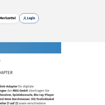
Merkzettel
Login
r
ADAPTER
link-Adapter
für digitale
ungen
der
MAG GmbH
übertragen Sie
Receiver, Spielekonsole, Blu-ray-Player
 und 6mm Durchmesser
,
HQ-Toslinkkabel
iler (1 auf 2)
sowie verschiedene