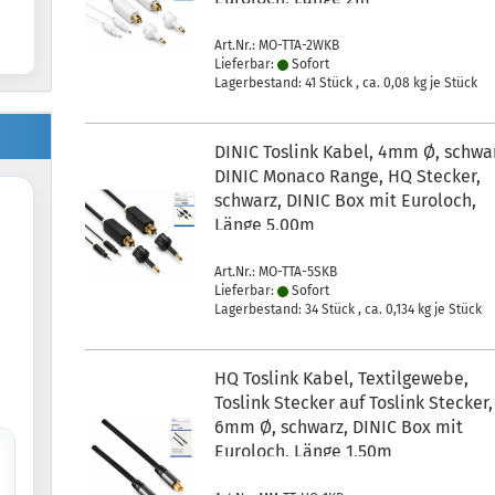
Art.Nr.: MO-TTA-2WKB
Lieferbar:
Sofort
Lagerbestand: 41 Stück , ca.
0,08
kg je Stück
DINIC Toslink Kabel, 4mm Ø, schwa
DINIC Monaco Range, HQ Stecker,
schwarz, DINIC Box mit Euroloch,
Länge 5,00m
Art.Nr.: MO-TTA-5SKB
Lieferbar:
Sofort
Lagerbestand: 34 Stück , ca.
0,134
kg je Stück
HQ Toslink Kabel, Textilgewebe,
Toslink Stecker auf Toslink Stecker,
6mm Ø, schwarz, DINIC Box mit
Euroloch, Länge 1,50m