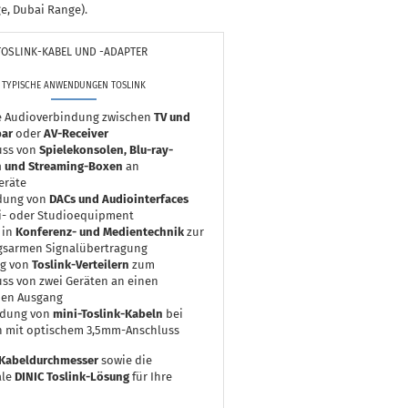
e, Dubai Range).
TOSLINK-KABEL UND -ADAPTER
TYPISCHE ANWENDUNGEN TOSLINK
le Audioverbindung zwischen
TV und
ar
oder
AV-Receiver
uss von
Spielekonsolen, Blu-ray-
n und Streaming-Boxen
an
eräte
dung von
DACs und Audiointerfaces
Fi- oder Studioequipment
 in
Konferenz- und Medientechnik
zur
gsarmen Signalübertragung
g von
Toslink-Verteilern
zum
ss von zwei Geräten an einen
hen Ausgang
dung von
mini-Toslink-Kabeln
bei
n mit optischem 3,5mm-Anschluss
Kabeldurchmesser
sowie die
ale
DINIC Toslink-Lösung
für Ihre