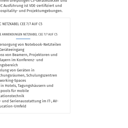
einem dreipoligen C5-Gerätestecker und
C Ausführung ist VDE-zertifiziert und
, Hospitality- und Projektumgebungen.
NETZKABEL CEE 7/7 AUF C5
E ANWENDUNGEN NETZKABEL CEE 7/7 AUF C5
ersorgung von Notebook-Netzteilen
-Geräteeingang
uss von Beamern, Projektoren und
layern im Konferenz- und
ngsbereich
elung von Geräten in
chungsräumen, Schulungszentren
working-Spaces
 in Hotels, Tagungshäusern und
pools für mobile
tationstechnik
- und Serienausstattung im IT-, AV-
ucation-Umfeld