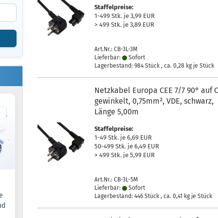
Staffelpreise:
1-499 Stk. je 3,99 EUR
> 499 Stk. je 3,89 EUR
Art.Nr.: CB-3L-3M
Lieferbar:
Sofort
Lagerbestand: 984 Stück , ca.
0,28
kg je Stück
Netzkabel Europa CEE 7/7 90° auf 
gewinkelt, 0,75mm², VDE, schwarz,
Länge 5,00m
Staffelpreise:
1-49 Stk. je 6,69 EUR
50-499 Stk. je 6,49 EUR
> 499 Stk. je 5,99 EUR
Art.Nr.: CB-3L-5M
Lieferbar:
Sofort
e
Lagerbestand: 446 Stück , ca.
0,41
kg je Stück
nd