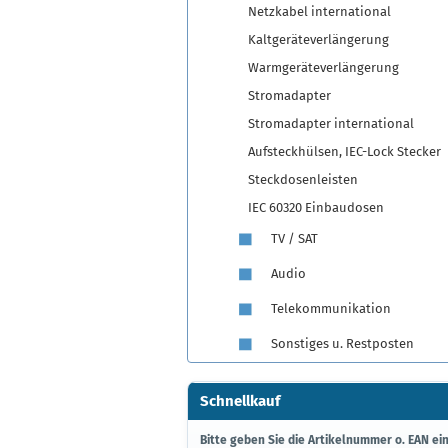
Netzkabel international
Kaltgeräteverlängerung
Warmgeräteverlängerung
Stromadapter
Stromadapter international
Aufsteckhülsen, IEC-Lock Stecker
Steckdosenleisten
IEC 60320 Einbaudosen
TV / SAT
Audio
Telekommunikation
Sonstiges u. Restposten
Schnellkauf
BITTE
Bitte geben Sie die Artikelnummer o. EAN ein