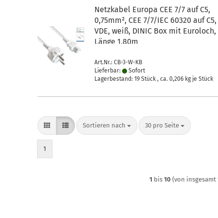
Netzkabel Europa CEE 7/7 auf C5,
0,75mm², CEE 7/7/IEC 60320 auf C5,
VDE, weiß, DINIC Box mit Euroloch,
Länge 1,80m
Art.Nr.: CB-3-W-KB
Lieferbar:
Sofort
Lagerbestand: 19 Stück , ca.
0,206
kg je Stück
Sortieren nach
pro Seite
Sortieren nach
30 pro Seite
1
1
bis
10
(von insgesamt