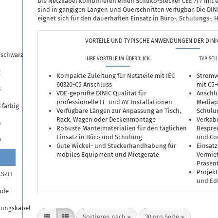
Die Netzkabel kombinieren einen Schuko-Stecker CEE 7/7 mit 
sind in gängigen Längen und Querschnitten verfügbar. Die DINI
eignet sich für den dauerhaften Einsatz in Büro-, Schulungs-
VORTEILE UND TYPISCHE ANWENDUNGEN DER DINIC 
 schwarz
IHRE VORTEILE IM ÜBERBLICK
TYPISCH
g
Kompakte Zuleitung für Netzteile mit IEC
Stromv
60320-C5 Anschluss
mit C5
3
VDE-geprüfte DINIC Qualität für
Anschl
professionelle IT- und AV-Installationen
Mediap
 farbig
Verfügbare Längen zur Anpassung an Tisch,
Schulu
Rack, Wagen oder Deckenmontage
Verkab
5
Robuste Mantelmaterialien für den täglichen
Bespre
Einsatz in Büro und Schulung
und Co
9
Gute Wickel- und Steckerhandhabung für
Einsatz
mobiles Equipment und Mietgeräte
Vermiet
Präsen
Projekt
LSZH
und Ed
nde
rungskabel
Sortieren nach
pro Seite
Sortieren nach
30 pro Seite