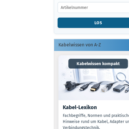
GEBEN
SIE
DIE
ARTIKELNUMMER
LOS
O.
EAN
EIN.
Kabelwissen von A-Z
Kabelwissen kompakt
Kabel-Lexikon
Fachbegriffe, Normen und praktisch
Hinweise rund um Kabel, Adapter u
Verbindungstechnik.