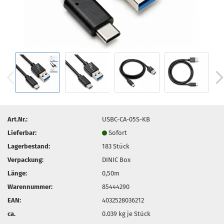
Art.Nr.:
USBC-CA-05S-KB
Lieferbar:
Sofort
Lagerbestand:
183
Stück
Verpackung:
DINIC Box
Länge:
0,50m
Warennummer:
85444290
EAN:
4032528036212
ca.
0.039
kg je Stück