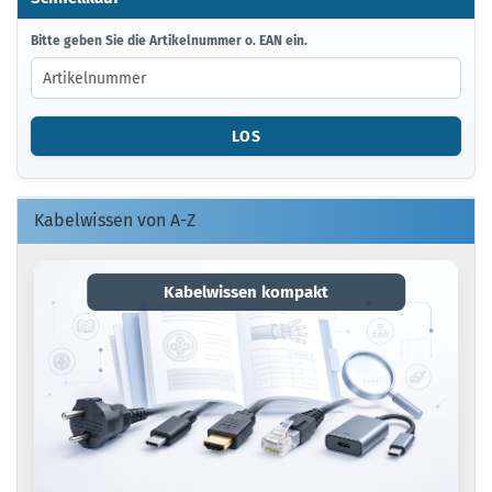
BITTE
Bitte geben Sie die Artikelnummer o. EAN ein.
GEBEN
SIE
DIE
ARTIKELNUMMER
LOS
O.
EAN
EIN.
Kabelwissen von A-Z
Kabelwissen kompakt