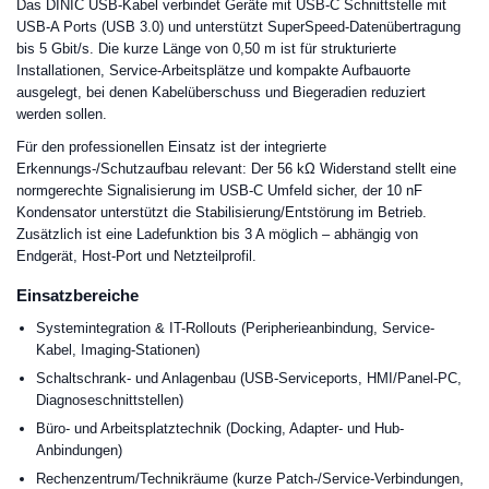
Das DINIC USB-Kabel verbindet Geräte mit USB-C Schnittstelle mit
USB-A Ports (USB 3.0) und unterstützt SuperSpeed-Datenübertragung
bis 5 Gbit/s. Die kurze Länge von 0,50 m ist für strukturierte
Installationen, Service-Arbeitsplätze und kompakte Aufbauorte
ausgelegt, bei denen Kabelüberschuss und Biegeradien reduziert
werden sollen.
Für den professionellen Einsatz ist der integrierte
Erkennungs-/Schutzaufbau relevant: Der 56 kΩ Widerstand stellt eine
normgerechte Signalisierung im USB-C Umfeld sicher, der 10 nF
Kondensator unterstützt die Stabilisierung/Entstörung im Betrieb.
Zusätzlich ist eine Ladefunktion bis 3 A möglich – abhängig von
Endgerät, Host-Port und Netzteilprofil.
Einsatzbereiche
Systemintegration & IT-Rollouts (Peripherieanbindung, Service-
Kabel, Imaging-Stationen)
Schaltschrank- und Anlagenbau (USB-Serviceports, HMI/Panel-PC,
Diagnoseschnittstellen)
Büro- und Arbeitsplatztechnik (Docking, Adapter- und Hub-
Anbindungen)
Rechenzentrum/Technikräume (kurze Patch-/Service-Verbindungen,