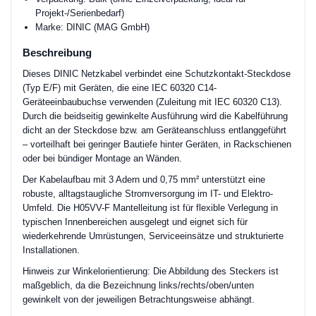
Projekt-/Serienbedarf)
Marke: DINIC (MAG GmbH)
Beschreibung
Dieses DINIC Netzkabel verbindet eine Schutzkontakt-Steckdose
(Typ E/F) mit Geräten, die eine IEC 60320 C14-
Geräteeinbaubuchse verwenden (Zuleitung mit IEC 60320 C13).
Durch die beidseitig gewinkelte Ausführung wird die Kabelführung
dicht an der Steckdose bzw. am Geräteanschluss entlanggeführt
– vorteilhaft bei geringer Bautiefe hinter Geräten, in Rackschienen
oder bei bündiger Montage an Wänden.
Der Kabelaufbau mit 3 Adern und 0,75 mm² unterstützt eine
robuste, alltagstaugliche Stromversorgung im IT- und Elektro-
Umfeld. Die H05VV-F Mantelleitung ist für flexible Verlegung in
typischen Innenbereichen ausgelegt und eignet sich für
wiederkehrende Umrüstungen, Serviceeinsätze und strukturierte
Installationen.
Hinweis zur Winkelorientierung: Die Abbildung des Steckers ist
maßgeblich, da die Bezeichnung links/rechts/oben/unten
gewinkelt von der jeweiligen Betrachtungsweise abhängt.