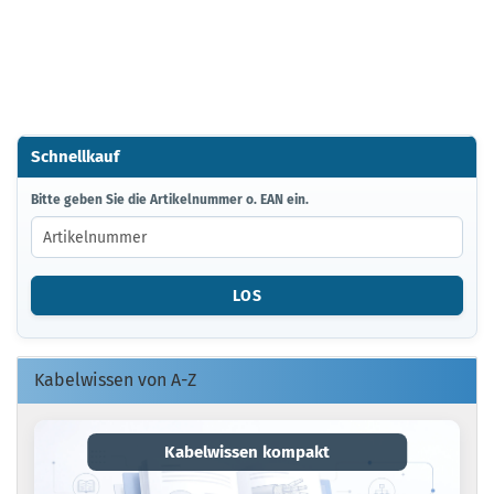
Schnellkauf
BITTE
Bitte geben Sie die Artikelnummer o. EAN ein.
GEBEN
SIE
DIE
ARTIKELNUMMER
LOS
O.
EAN
EIN.
Kabelwissen von A-Z
Kabelwissen kompakt