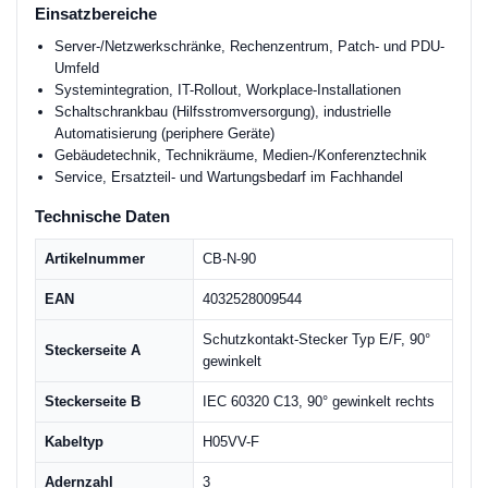
Einsatzbereiche
Server-/Netzwerkschränke, Rechenzentrum, Patch- und PDU-
Umfeld
Systemintegration, IT-Rollout, Workplace-Installationen
Schaltschrankbau (Hilfsstromversorgung), industrielle
Automatisierung (periphere Geräte)
Gebäudetechnik, Technikräume, Medien-/Konferenztechnik
Service, Ersatzteil- und Wartungsbedarf im Fachhandel
Technische Daten
Artikelnummer
CB-N-90
EAN
4032528009544
Schutzkontakt-Stecker Typ E/F, 90°
Steckerseite A
gewinkelt
Steckerseite B
IEC 60320 C13, 90° gewinkelt rechts
Kabeltyp
H05VV-F
Adernzahl
3