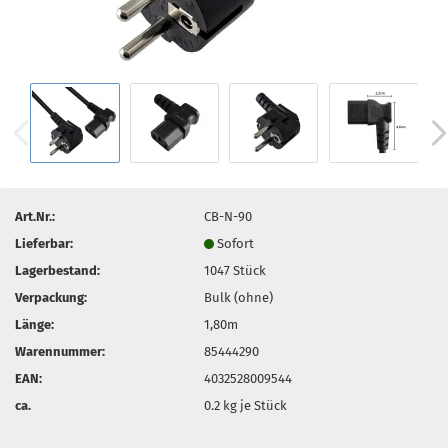
Art.Nr.:
CB-N-90
Lieferbar:
Sofort
Lagerbestand:
1047
Stück
Verpackung:
Bulk (ohne)
Länge:
1,80m
Warennummer:
85444290
EAN:
4032528009544
ca.
0.2
kg je Stück