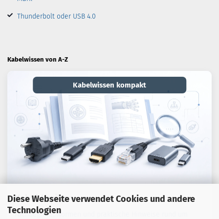
Thunderbolt oder USB 4.0
Kabelwissen von A-Z
Kabelwissen kompakt
Kabel-Lexikon
Diese Webseite verwendet Cookies und andere
Technologien
Fachbegriffe, Normen und praktische Hinweise rund um