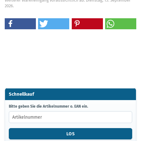
Weiterer Wareneingang voraussichtlich ab: Dienstag, 15. September
2026.
Schnellkauf
BITTE
Bitte geben Sie die Artikelnummer o. EAN ein.
GEBEN
SIE
DIE
ARTIKELNUMMER
LOS
O.
EAN