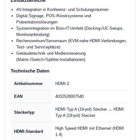
Einsatzbereiche
AV-Integration in Konferenz- und Schulungsräumen
Digital Signage, POS-/Kiosksysteme und
Präsentationslösungen
Systemintegration im Büro-IT-Umfeld (Docking-/UC-Setups,
Monitoranbindung)
Rechenzentrum/Serverraum (KVM-nahe HDMI-Verbindungen,
Test- und Serviceplätze)
Gebäudetechnik und Mediensteuerung
(Matrix-/Switch-/Splitter-Installationen)
Technische Daten
Artikelnummer
HDMI-2
EAN
4032528007540
HDMI Typ A (19-pol) Stecker → HDMI
Steckertyp
Typ A (19-pol) Stecker
High Speed HDMI mit Ethernet (HDMI
HDMI-Standard
1.4)