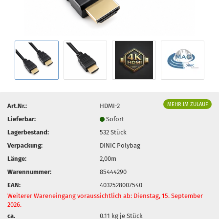
MEHR IM ZULAUF
Art.Nr.:
HDMI-2
Lieferbar:
Sofort
Lagerbestand:
532
Stück
Verpackung:
DINIC Polybag
Länge:
2,00m
Warennummer:
85444290
EAN:
4032528007540
Weiterer Wareneingang voraussichtlich ab: Dienstag, 15. September
2026.
ca.
0.11
kg je Stück