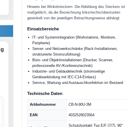
Hinweis bei Winkelsteckern: Die Abbildung des Steckers ist
maßgeblich, da die Bezeichnung links/rechts/oben/unten
gewinkelt von der jeweiligen Betrachtungsweise abhängt.
Einsatzbereiche
IT- und Systemintegration (Workstations, Monitore,
Peripherie)
ng
Server- und Netzwerkschränke (Rack-Installationen,
strukturierte Stromzuführung)
Büro- und Objektinstallationen (Drucker, Scanner,
professionelle AV-/Konferenztechnik)
Industrie- und Gebäudetechnik (stromseitige
Geräteanbindung mit IEC-C14-Einlass)
Service, Wartung und Austauschkonfektion im Bestand
Technische Daten
Artikelnummer
CB-N-90U-3M
EAN
4032528023564
Schutzkontakt Typ E/F (7/7), 90°