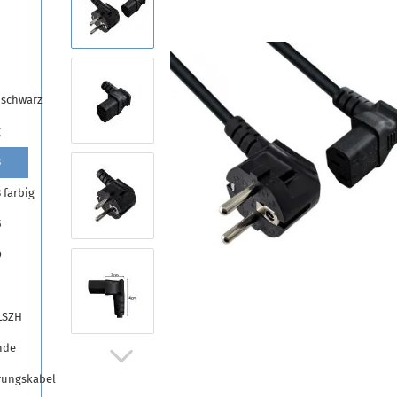
 schwarz
g
3
 farbig
5
9
LSZH
nde
rungskabel