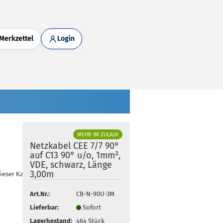
Merkzettel
Login
MEHR IM ZULAUF
Netzkabel CEE 7/7 90°
auf C13 90° u/o, 1mm²,
VDE, schwarz, Länge
3,00m
dieser Kategorie
Art.Nr.:
CB-N-90U-3M
Lieferbar:
Sofort
Lagerbestand:
464
Stück