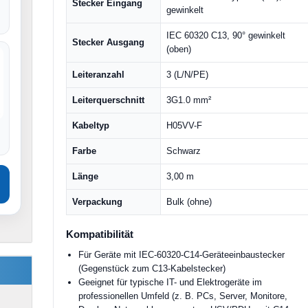
Stecker Eingang
gewinkelt
IEC 60320 C13, 90° gewinkelt
Stecker Ausgang
(oben)
Leiteranzahl
3 (L/N/PE)
Leiterquerschnitt
3G1.0 mm²
Kabeltyp
H05VV-F
Farbe
Schwarz
Länge
3,00 m
Verpackung
Bulk (ohne)
Kompatibilität
Für Geräte mit IEC-60320-C14-Geräteeinbaustecker
(Gegenstück zum C13-Kabelstecker)
Geeignet für typische IT- und Elektrogeräte im
professionellen Umfeld (z. B. PCs, Server, Monitore,