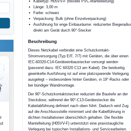
Kabeltyp: H05VV-F (flexible PVC-Mantelleitung)
Länge: 3,00 m
Farbe: schwarz
Verpackung: Bulk (ohne Einzelverpackung)
Ausführung für enge Einbauräume: reduzierter Biegeradiu
direkt am Gerät durch 90°-Stecker
Beschreibung
Dieses Netzkabel verbindet eine Schutzkontakt-
Stromversorgung (Typ E/F, 7/7) mit Geräten, die über einen
IEC-60320-C14-Geräteeinbaustecker versorgt werden
(passend dazu: IEC 60320 C13 am Kabel). Die beidseitig
gewinkelte Ausführung ist auf eine platzsparende Verlegung
ausgelegt – insbesondere hinter Geräten, in 19"-Racks oder
bei bündiger Wandmontage.
Der 90°-Schutzkontaktstecker reduziert die Bautiefe an der
Steckdose, während der 90°-C13-Gerätestecker die
Kabelabführung definiert nach oben führt. Dadurch wird Zug
auf die Anschlussstelle minimiert und die Kabelführung in
e
dichten Installationen übersichtlich gehalten. Die flexible
nd
Mantelleitung (H05VV-F) unterstützt eine praxistaugliche
Verlegung bei typischen Installations- und Servicearbeiten.