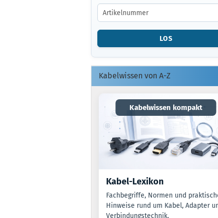
GEBEN
SIE
DIE
ARTIKELNUMMER
LOS
O.
EAN
EIN.
Kabelwissen von A-Z
Kabelwissen kompakt
Kabel-Lexikon
Fachbegriffe, Normen und praktisch
Hinweise rund um Kabel, Adapter u
Verbindungstechnik.