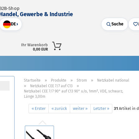
B2B-Shop
Handel, Gewerbe & Industrie
DE
›
Suche
Ihr Warenkorb
0,00 EUR
»
»
»
Startseite
Produkte
Strom
Netzkabel national
»
»
Netzkabel CEE 7/7 auf C13
Netzkabel CEE 7/7 90° auf C13 90° u/o, 1mm², VDE, schwarz,
Länge 3,00m
« Erster
« zurück
weiter »
Letzter »
31
Artikel in 