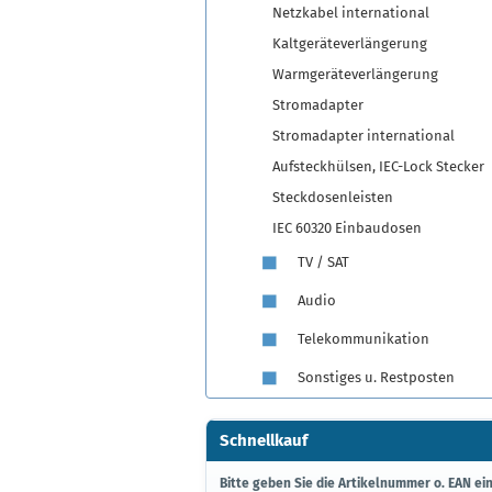
Netzkabel international
Kaltgeräteverlängerung
Warmgeräteverlängerung
Stromadapter
Stromadapter international
Aufsteckhülsen, IEC-Lock Stecker
Steckdosenleisten
IEC 60320 Einbaudosen
TV / SAT
Audio
Telekommunikation
Sonstiges u. Restposten
Schnellkauf
BITTE
Bitte geben Sie die Artikelnummer o. EAN ein