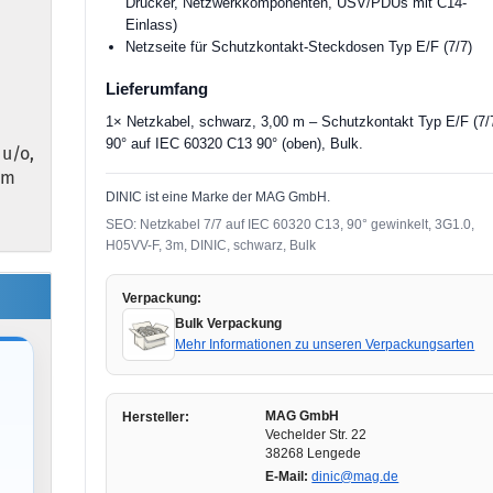
Drucker, Netzwerkkomponenten, USV/PDUs mit C14-
Einlass)
Netzseite für Schutzkontakt-Steckdosen Typ E/F (7/7)
Lieferumfang
1× Netzkabel, schwarz, 3,00 m – Schutzkontakt Typ E/F (7/
90° auf IEC 60320 C13 90° (oben), Bulk.
 u/o,
0m
DINIC ist eine Marke der MAG GmbH.
SEO: Netzkabel 7/7 auf IEC 60320 C13, 90° gewinkelt, 3G1.0,
H05VV-F, 3m, DINIC, schwarz, Bulk
Verpackung:
Bulk Verpackung
Mehr Informationen zu unseren Verpackungsarten
MAG GmbH
Hersteller:
Vechelder Str. 22
38268 Lengede
E-Mail:
dinic@mag.de