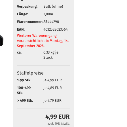
Verpackung:
Bulk (ohne)
Länge:
3,00m
Warennummer:
85444290
EAN:
4032528023564
Weiterer Wareneingang
voraussichtlich ab: Montag, 14.
September 2026.
ca.
0.33
kg je
Stück
Staffelpreise
1-99 Stk.
je 4,99 EUR
100-499
je 4,89 EUR
Stk.
> 499 Stk.
je 4,79 EUR
4,99 EUR
zzgl. 19% MwSt.