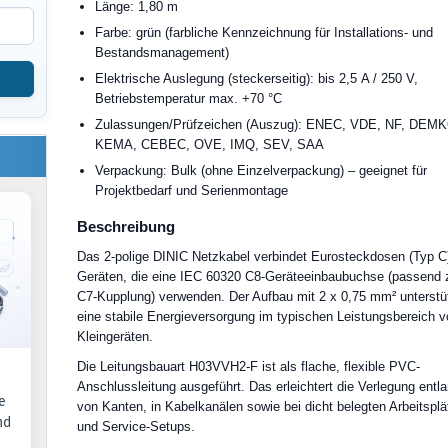
Länge: 1,80 m
Farbe: grün (farbliche Kennzeichnung für Installations- und
Bestandsmanagement)
Elektrische Auslegung (steckerseitig): bis 2,5 A / 250 V,
Betriebstemperatur max. +70 °C
Zulassungen/Prüfzeichen (Auszug): ENEC, VDE, NF, DEM
KEMA, CEBEC, OVE, IMQ, SEV, SAA
Verpackung: Bulk (ohne Einzelverpackung) – geeignet für
Projektbedarf und Serienmontage
Beschreibung
Das 2-polige DINIC Netzkabel verbindet Eurosteckdosen (Typ C
Geräten, die eine IEC 60320 C8-Geräteeinbaubuchse (passend 
C7-Kupplung) verwenden. Der Aufbau mit 2 x 0,75 mm² unterstü
eine stabile Energieversorgung im typischen Leistungsbereich 
Kleingeräten.
Die Leitungsbauart H03VVH2-F ist als flache, flexible PVC-
Anschlussleitung ausgeführt. Das erleichtert die Verlegung entl
e
von Kanten, in Kabelkanälen sowie bei dicht belegten Arbeitspl
nd
und Service-Setups.