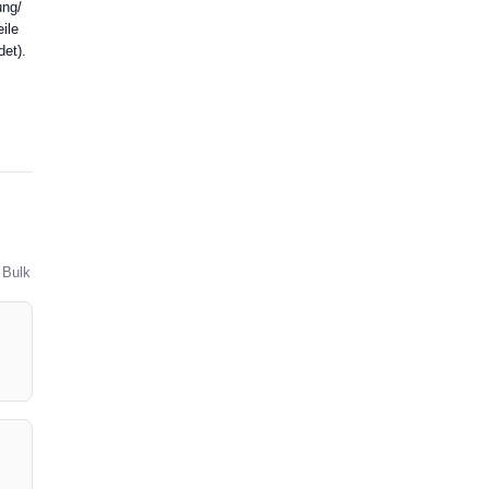
ung/
ile
det).
 Bulk