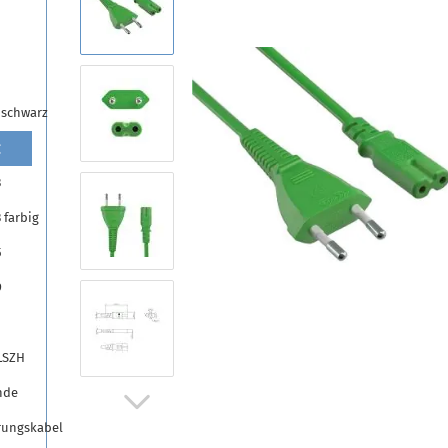
 schwarz
g
3
 farbig
5
9
LSZH
nde
rungskabel