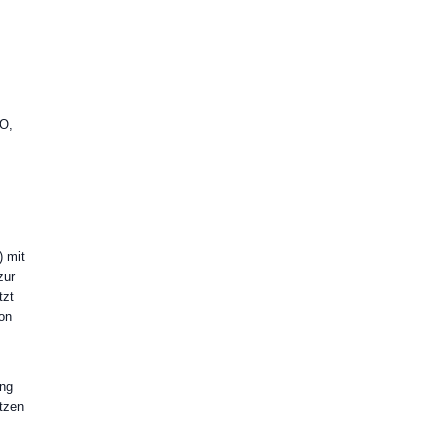
KO,
) mit
zur
tzt
von
ang
ätzen