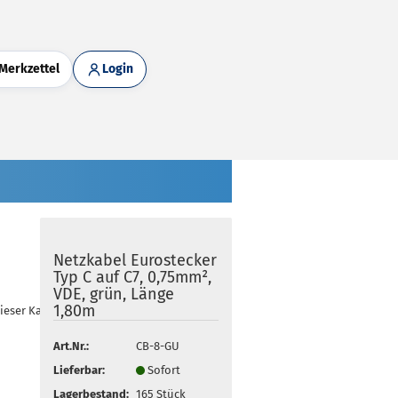
Merkzettel
Login
Netzkabel Eurostecker
Typ C auf C7, 0,75mm²,
VDE, grün, Länge
1,80m
dieser Kategorie
Art.Nr.:
CB-8-GU
Lieferbar:
Sofort
Lagerbestand:
165
Stück