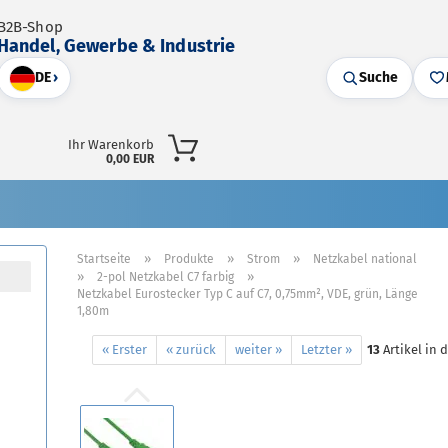
B2B-Shop
Handel, Gewerbe & Industrie
DE
›
Suche
Ihr Warenkorb
0,00 EUR
»
»
»
Startseite
Produkte
Strom
Netzkabel national
»
»
2-pol Netzkabel C7 farbig
Netzkabel Eurostecker Typ C auf C7, 0,75mm², VDE, grün, Länge
1,80m
« Erster
« zurück
weiter »
Letzter »
13
Artikel in 