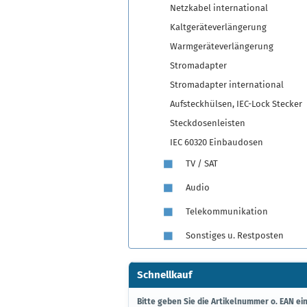
Netzkabel international
Kaltgeräteverlängerung
Warmgeräteverlängerung
Stromadapter
Stromadapter international
Aufsteckhülsen, IEC-Lock Stecker
Steckdosenleisten
IEC 60320 Einbaudosen
TV / SAT
Audio
Telekommunikation
Sonstiges u. Restposten
Schnellkauf
BITTE
Bitte geben Sie die Artikelnummer o. EAN ein