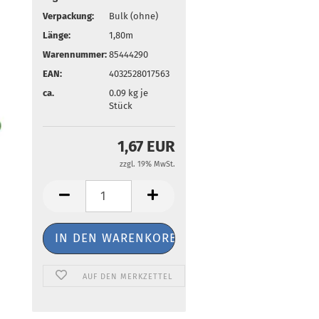
Verpackung:
Bulk (ohne)
Länge:
1,80m
Warennummer:
85444290
EAN:
4032528017563
ca.
0.09
kg je
Stück
1,67 EUR
zzgl. 19% MwSt.
AUF DEN MERKZETTEL