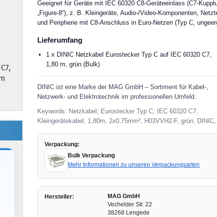
Geeignet für Geräte mit IEC 60320 C8-Geräteeinlass (C7-Kuppl
„Figure-8“), z. B. Kleingeräte, Audio-/Video-Komponenten, Netzte
und Peripherie mit C8-Anschluss in Euro-Netzen (Typ C, ungeer
Lieferumfang
1 x DINIC Netzkabel Eurostecker Typ C auf IEC 60320 C7,
1,80 m, grün (Bulk)
C7,
0m
DINIC ist eine Marke der MAG GmbH – Sortiment für Kabel-,
Netzwerk- und Elektrotechnik im professionellen Umfeld.
Keywords: Netzkabel, Eurostecker Typ C, IEC 60320 C7,
Kleingerätekabel, 1,80m, 2x0,75mm², H03VVH2-F, grün, DINIC,
Verpackung:
Bulk Verpackung
Mehr Informationen zu unseren Verpackungsarten
MAG GmbH
Hersteller:
Vechelder Str. 22
38268 Lengede