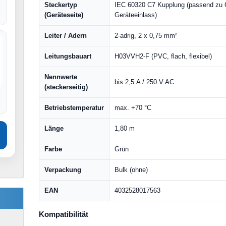
Steckertyp
IEC 60320 C7 Kupplung (passend zu 
(Geräteseite)
Geräteeinlass)
Leiter / Adern
2-adrig, 2 x 0,75 mm²
Leitungsbauart
H03VVH2-F (PVC, flach, flexibel)
Nennwerte
bis 2,5 A / 250 V AC
(steckerseitig)
Betriebstemperatur
max. +70 °C
Länge
1,80 m
Farbe
Grün
Verpackung
Bulk (ohne)
EAN
4032528017563
Kompatibilität