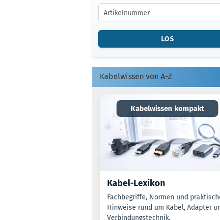
GEBEN
SIE
DIE
ARTIKELNUMMER
LOS
O.
EAN
EIN.
Kabelwissen von A-Z
Kabelwissen kompakt
Kabel-Lexikon
Fachbegriffe, Normen und praktisch
Hinweise rund um Kabel, Adapter u
Verbindungstechnik.