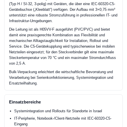
(Typ H / SI-32, 3-polig) mit Geräten, die über eine IEC-60320-C5-
Gerätebuchse („Kleeblatt“) verfügen. Der Aufbau mit 3×0,75 mm²
unterstützt eine robuste Stromzuführung in professionellen IT- und
Infrastruktur-Umgebungen.
Die Leitung ist als H05VV-F ausgeführt (PVC/PVC) und bietet
damit eine praxisgerechte Kombination aus Flexibilität und
mechanischer Alltagstauglichkeit für Installation, Rollout und
Service. Die C5-Gerätekupplung wird typischerweise bei mobilen
Netzteilen eingesetzt; für den Steckverbinder gilt eine maximale
Steckertemperatur von 70 °C und ein maximaler Stromdurchfluss
von 2,5 A.
Bulk-Verpackung erleichtert die wirtschaftliche Bevorratung und
Verarbeitung bei Serienkonfektionierung, Systemintegration und
Ersatzteilhaltung.
Einsatzbereiche
Systemintegration und Rollouts für Standorte in Israel
IT-Peripherie, Notebook-/Client-Netzteile mit IEC-60320-C5-
Eingang