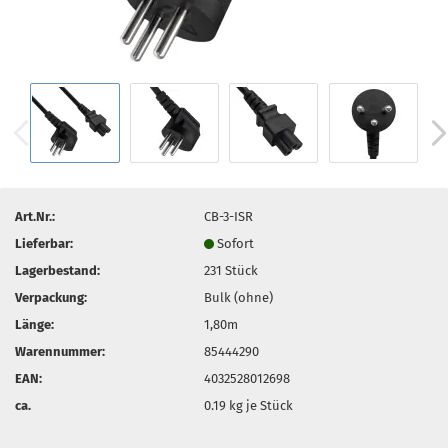
Art.Nr.:
CB-3-ISR
Lieferbar:
Sofort
Lagerbestand:
231
Stück
Verpackung:
Bulk (ohne)
Länge:
1,80m
Warennummer:
85444290
EAN:
4032528012698
ca.
0.19
kg je Stück