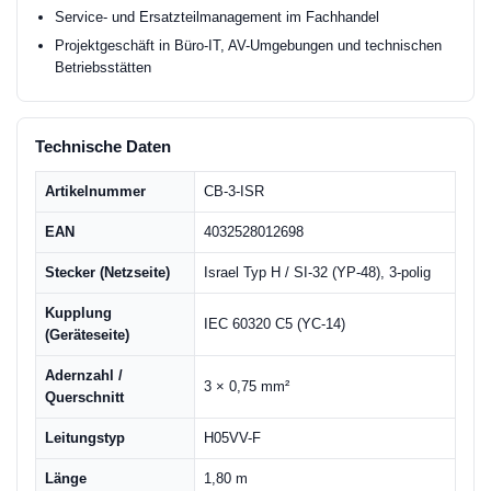
Service- und Ersatzteilmanagement im Fachhandel
Projektgeschäft in Büro-IT, AV-Umgebungen und technischen
Betriebsstätten
Technische Daten
Artikelnummer
CB-3-ISR
EAN
4032528012698
Stecker (Netzseite)
Israel Typ H / SI-32 (YP-48), 3-polig
Kupplung
IEC 60320 C5 (YC-14)
(Geräteseite)
Adernzahl /
3 × 0,75 mm²
Querschnitt
Leitungstyp
H05VV-F
Länge
1,80 m