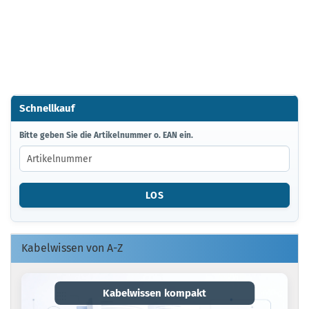
Schnellkauf
BITTE
Bitte geben Sie die Artikelnummer o. EAN ein.
GEBEN
SIE
DIE
ARTIKELNUMMER
LOS
O.
EAN
EIN.
Kabelwissen von A-Z
Kabelwissen kompakt