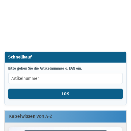
Schnellkauf
BITTE
Bitte geben Sie die Artikelnummer o. EAN ein.
GEBEN
SIE
DIE
ARTIKELNUMMER
LOS
O.
EAN
EIN.
Kabelwissen von A-Z