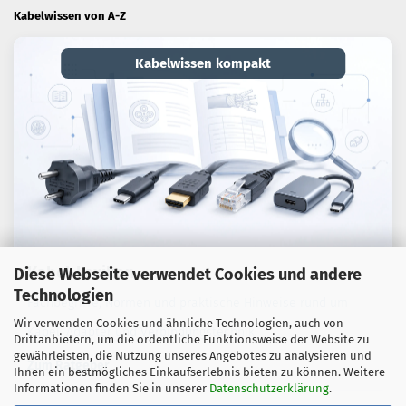
Kabelwissen von A-Z
Kabelwissen kompakt
Kabel-Lexikon
Diese Webseite verwendet Cookies und andere
Technologien
Fachbegriffe, Normen und praktische Hinweise rund um
Wir verwenden Cookies und ähnliche Technologien, auch von
Kabel, Adapter und Verbindungstechnik.
Drittanbietern, um die ordentliche Funktionsweise der Website zu
gewährleisten, die Nutzung unseres Angebotes zu analysieren und
Zum Ratgeber
Ihnen ein bestmögliches Einkaufserlebnis bieten zu können. Weitere
Informationen finden Sie in unserer
Datenschutzerklärung
.