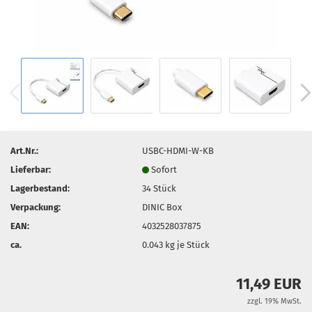
Art.Nr.:
USBC-HDMI-W-KB
Lieferbar:
Sofort
Lagerbestand:
34
Stück
Verpackung:
DINIC Box
EAN:
4032528037875
ca.
0.043
kg je Stück
11,49 EUR
zzgl. 19% MwSt.