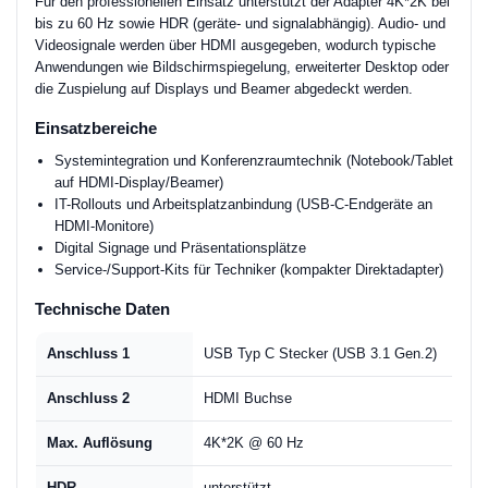
Für den professionellen Einsatz unterstützt der Adapter 4K*2K bei
bis zu 60 Hz sowie HDR (geräte- und signalabhängig). Audio- und
Videosignale werden über HDMI ausgegeben, wodurch typische
Anwendungen wie Bildschirmspiegelung, erweiterter Desktop oder
die Zuspielung auf Displays und Beamer abgedeckt werden.
Einsatzbereiche
Systemintegration und Konferenzraumtechnik (Notebook/Tablet
auf HDMI-Display/Beamer)
IT-Rollouts und Arbeitsplatzanbindung (USB-C-Endgeräte an
HDMI-Monitore)
Digital Signage und Präsentationsplätze
Service-/Support-Kits für Techniker (kompakter Direktadapter)
Technische Daten
Anschluss 1
USB Typ C Stecker (USB 3.1 Gen.2)
Anschluss 2
HDMI Buchse
Max. Auflösung
4K*2K @ 60 Hz
HDR
unterstützt