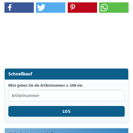
Schnellkauf
BITTE
Bitte geben Sie die Artikelnummer o. EAN ein.
GEBEN
SIE
DIE
ARTIKELNUMMER
LOS
O.
EAN
EIN.