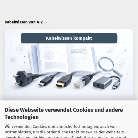
Kabelwissen von A-Z
Kabelwissen kompakt
Kabel-Lexikon
Diese Webseite verwendet Cookies und andere
Technologien
Fachbegriffe, Normen und praktische Hinweise rund um
Wir verwenden Cookies und ähnliche Technologien, auch von
Kabel, Adapter und Verbindungstechnik.
Drittanbietern, um die ordentliche Funktionsweise der Website zu
gewährleisten, die Nutzung unseres Angebotes zu analysieren und