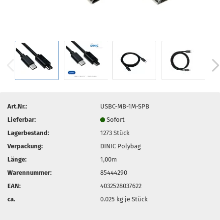
Art.Nr.:
USBC-MB-1M-SPB
Lieferbar:
Sofort
Lagerbestand:
1273
Stück
Verpackung:
DINIC Polybag
Länge:
1,00m
Warennummer:
85444290
EAN:
4032528037622
ca.
0.025
kg je Stück