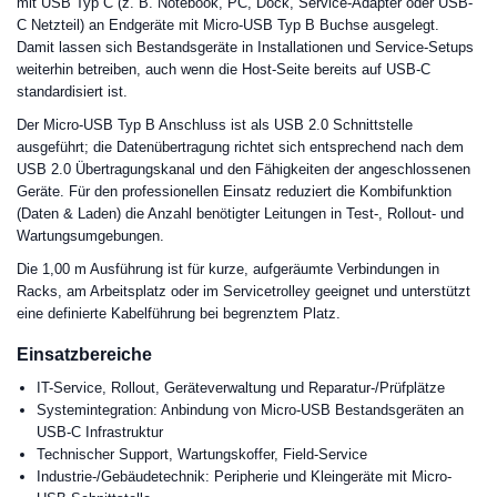
mit USB Typ C (z. B. Notebook, PC, Dock, Service-Adapter oder USB-
C Netzteil) an Endgeräte mit Micro-USB Typ B Buchse ausgelegt.
Damit lassen sich Bestandsgeräte in Installationen und Service-Setups
weiterhin betreiben, auch wenn die Host-Seite bereits auf USB-C
standardisiert ist.
Der Micro-USB Typ B Anschluss ist als USB 2.0 Schnittstelle
ausgeführt; die Datenübertragung richtet sich entsprechend nach dem
USB 2.0 Übertragungskanal und den Fähigkeiten der angeschlossenen
Geräte. Für den professionellen Einsatz reduziert die Kombifunktion
(Daten & Laden) die Anzahl benötigter Leitungen in Test-, Rollout- und
Wartungsumgebungen.
Die 1,00 m Ausführung ist für kurze, aufgeräumte Verbindungen in
Racks, am Arbeitsplatz oder im Servicetrolley geeignet und unterstützt
eine definierte Kabelführung bei begrenztem Platz.
Einsatzbereiche
IT-Service, Rollout, Geräteverwaltung und Reparatur-/Prüfplätze
Systemintegration: Anbindung von Micro-USB Bestandsgeräten an
USB-C Infrastruktur
Technischer Support, Wartungskoffer, Field-Service
Industrie-/Gebäudetechnik: Peripherie und Kleingeräte mit Micro-