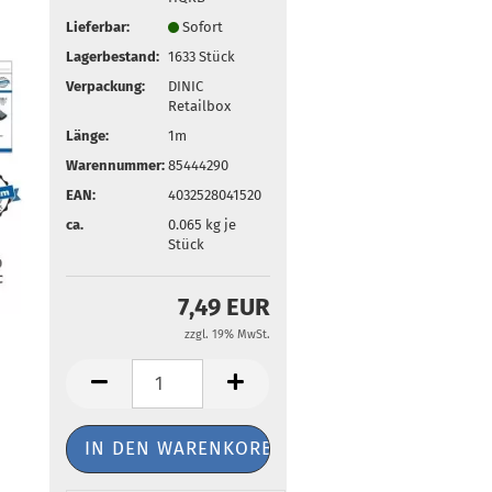
Lieferbar:
Sofort
Lagerbestand:
1633
Stück
Verpackung:
DINIC
Retailbox
Länge:
1m
Warennummer:
85444290
EAN:
4032528041520
ca.
0.065
kg je
Stück
7,49 EUR
zzgl. 19% MwSt.