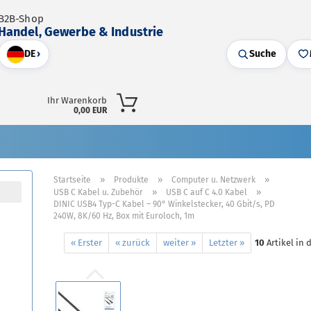
B2B-Shop
Handel, Gewerbe & Industrie
DE
›
Suche
Ihr Warenkorb
0,00 EUR
»
»
»
Startseite
Produkte
Computer u. Netzwerk
»
»
USB C Kabel u. Zubehör
USB C auf C 4.0 Kabel
DINIC USB4 Typ-C Kabel – 90° Winkelstecker, 40 Gbit/s, PD
240W, 8K/60 Hz, Box mit Euroloch, 1m
« Erster
« zurück
weiter »
Letzter »
10
Artikel in 