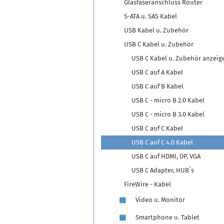
Glasfaseranschluss Router
S-ATA u. SAS Kabel
USB Kabel u. Zubehör
USB C Kabel u. Zubehör
USB C Kabel u. Zubehör anzeig
USB C auf A Kabel
USB C auf B Kabel
USB C - micro B 2.0 Kabel
USB C - micro B 3.0 Kabel
USB C auf C Kabel
USB C auf C 4.0 Kabel
USB C auf HDMI, DP, VGA
USB C Adapter, HUB´s
FireWire - Kabel
Video u. Monitor
Smartphone u. Tablet