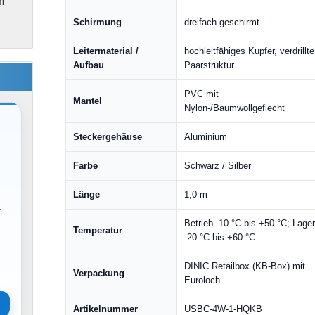
m
Schirmung
dreifach geschirmt
Leitermaterial /
hochleitfähiges Kupfer, verdrillte
Aufbau
Paarstruktur
PVC mit
Mantel
Nylon-/Baumwollgeflecht
Steckergehäuse
Aluminium
Farbe
Schwarz / Silber
Länge
1,0 m
f
Betrieb -10 °C bis +50 °C; Lage
Temperatur
-20 °C bis +60 °C
DINIC Retailbox (KB-Box) mit
Verpackung
Euroloch
Artikelnummer
USBC-4W-1-HQKB