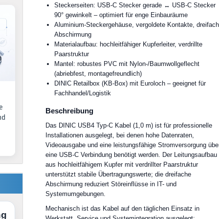
Steckerseiten: USB-C Stecker gerade ↔ USB-C Stecker
90° gewinkelt – optimiert für enge Einbauräume
Aluminium-Steckergehäuse, vergoldete Kontakte, dreifac
Abschirmung
Materialaufbau: hochleitfähiger Kupferleiter, verdrillte
Paarstruktur
Mantel: robustes PVC mit Nylon-/Baumwollgeflecht
(abriebfest, montagefreundlich)
DINIC Retailbox (KB-Box) mit Euroloch – geeignet für
Fachhandel/Logistik
e
Beschreibung
nd
Das DINIC USB4 Typ-C Kabel (1,0 m) ist für professionelle
Installationen ausgelegt, bei denen hohe Datenraten,
Videoausgabe und eine leistungsfähige Stromversorgung übe
eine USB-C Verbindung benötigt werden. Der Leitungsaufbau
aus hochleitfähigem Kupfer mit verdrillter Paarstruktur
unterstützt stabile Übertragungswerte; die dreifache
Abschirmung reduziert Störeinflüsse in IT- und
Systemumgebungen.
Mechanisch ist das Kabel auf den täglichen Einsatz in
ng
Werkstatt, Service und Systemintegration ausgelegt: