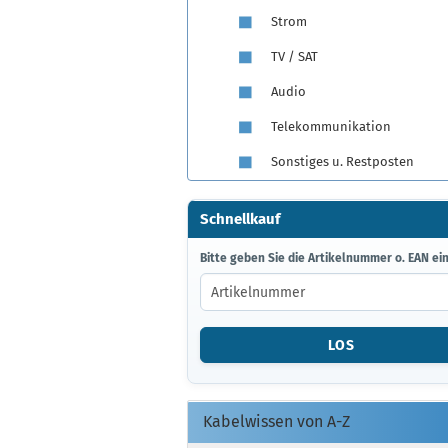
Strom
TV / SAT
Audio
Telekommunikation
Sonstiges u. Restposten
Schnellkauf
BITTE
Bitte geben Sie die Artikelnummer o. EAN ein
GEBEN
SIE
DIE
ARTIKELNUMMER
LOS
O.
EAN
EIN.
Kabelwissen von A-Z