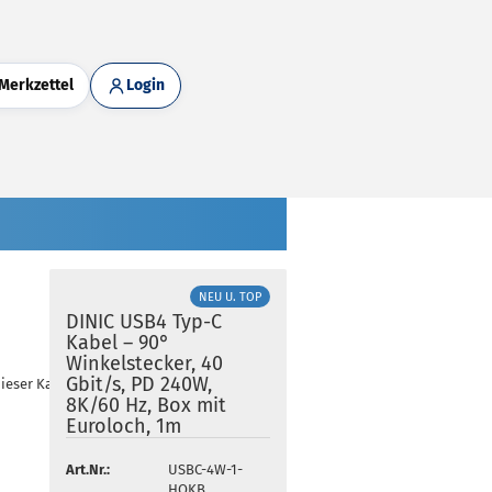
Merkzettel
Login
NEU U. TOP
DINIC USB4 Typ-C
Kabel – 90°
Winkelstecker, 40
Gbit/s, PD 240W,
dieser Kategorie
8K/60 Hz, Box mit
Euroloch, 1m
Art.Nr.:
USBC-4W-1-
HQKB