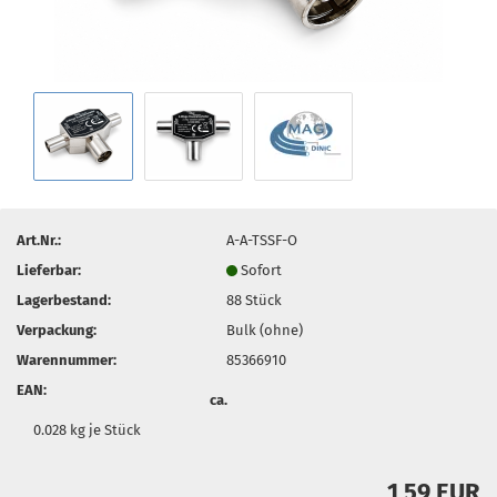
Art.Nr.:
A-A-TSSF-O
Lieferbar:
Sofort
Lagerbestand:
88
Stück
Verpackung:
Bulk (ohne)
Warennummer:
85366910
EAN:
ca.
0.028
kg je Stück
1,59 EUR