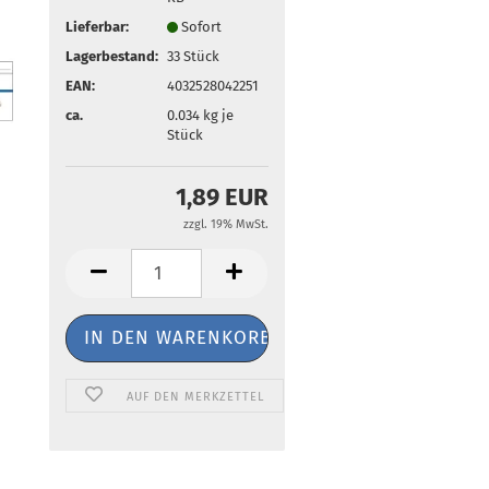
Lieferbar:
Sofort
Lagerbestand:
33
Stück
EAN:
4032528042251
ca.
0.034
kg je
Stück
1,89 EUR
zzgl. 19% MwSt.
AUF DEN MERKZETTEL