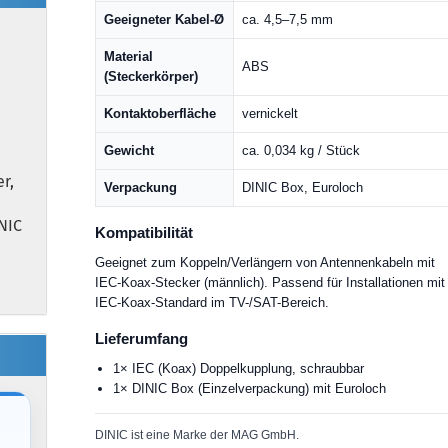
Geeigneter Kabel-Ø
ca. 4,5–7,5 mm
Material
ABS
(Steckerkörper)
Kontaktoberfläche
vernickelt
Gewicht
ca. 0,034 kg / Stück
r,
Verpackung
DINIC Box, Euroloch
NIC
Kompatibilität
Geeignet zum Koppeln/Verlängern von Antennenkabeln mit
IEC-Koax-Stecker (männlich). Passend für Installationen mit
IEC-Koax-Standard im TV-/SAT-Bereich.
Lieferumfang
1× IEC (Koax) Doppelkupplung, schraubbar
1× DINIC Box (Einzelverpackung) mit Euroloch
DINIC ist eine Marke der MAG GmbH.