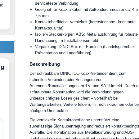
servicefeste Verbindung
nd
Geeignet für Koaxialkabel mit Außendurchmesser ca. 4,5
7,5 mm
Kontaktoberfläche: vernickelt (korrosionsarm, konstante
Kontaktqualität)
Isolier-/Steckerkörper: ABS; Metallausführung für robuste
Handhabung im Installationsumfeld
Verpackung: DINIC Box mit Euroloch (handelsgerechte
Präsentation und Lagerführung)
Beschreibung
ng
Der schraubbare DINIC IEC-Koax-Verbinder dient zum
schnellen Verbinden oder Verlängern von
Antennen-/Koaxialleitungen im TV- und SAT-Umfeld. Durch d
schraubbare Konstruktion wird die Verbindung gegen
unbeabsichtigtes Lösen gesichert – vorteilhaft bei
Wartungsarbeiten, Verteilerfeldern, in Technikräumen oder be
häufigem Umstecken.
Die vernickelte Kontaktoberfläche unterstützt eine
zuverlässige Signalübertragung und reduziert kontaktbedingt
Ausfälle. Die Kombination aus Metallausführung und ABS-
Isolationskörper ist auf robuste Montage und sichere Isolatio