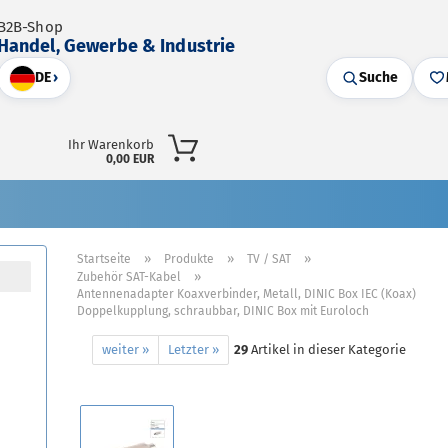
B2B-Shop
Handel, Gewerbe & Industrie
DE
›
Suche
Ihr Warenkorb
0,00 EUR
»
»
»
Startseite
Produkte
TV / SAT
»
Zubehör SAT-Kabel
Antennenadapter Koaxverbinder, Metall, DINIC Box IEC (Koax)
Doppelkupplung, schraubbar, DINIC Box mit Euroloch
weiter »
Letzter »
29
Artikel in dieser Kategorie