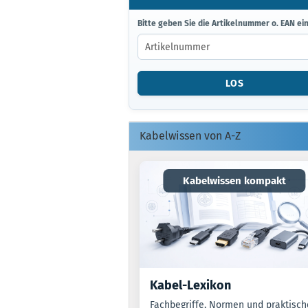
BITTE
Bitte geben Sie die Artikelnummer o. EAN ein
GEBEN
SIE
DIE
ARTIKELNUMMER
LOS
O.
EAN
EIN.
Kabelwissen von A-Z
Kabelwissen kompakt
Kabel-Lexikon
Fachbegriffe, Normen und praktisch