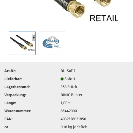
Art.Nr.:
DU-SAT-1
Lieferbar:
Sofort
Lagerbestand:
368
Stück
Verpackung:
DINIC Blister
Länge:
1,00m
Warennummer:
85442000
EAN:
4032528021850
ca.
0.18
kg je Stück