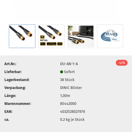
-42%
Art.Nr.:
DU-AN-1-A
Lieferbar:
Sofort
Lagerbestand:
38
Stück
Verpackung:
DINIC Blister
Länge:
1,00m
Warennummer:
85442000
EAN:
4032528027876
ca.
0.2
kg je Stück