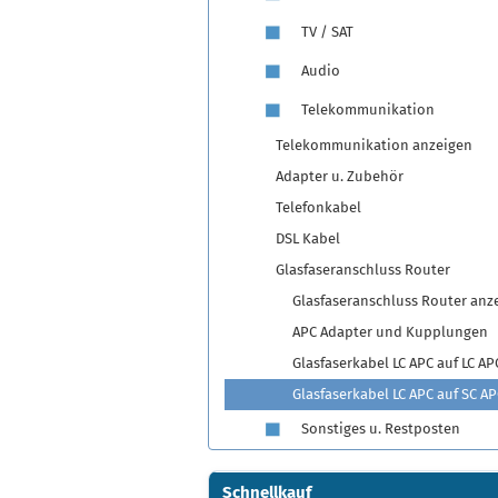
TV / SAT
Audio
Telekommunikation
Telekommunikation anzeigen
Adapter u. Zubehör
Telefonkabel
DSL Kabel
Glasfaseranschluss Router
Glasfaseranschluss Router anz
APC Adapter und Kupplungen
Glasfaserkabel LC APC auf LC AP
Glasfaserkabel LC APC auf SC A
Sonstiges u. Restposten
Schnellkauf