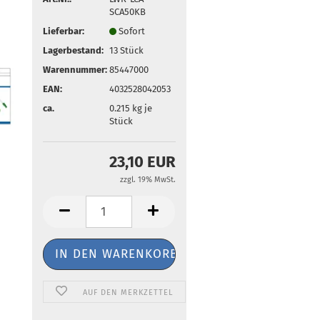
SCA50KB
Lieferbar:
Sofort
Lagerbestand:
13
Stück
Warennummer:
85447000
EAN:
4032528042053
ca.
0.215
kg je
Stück
23,10 EUR
zzgl. 19% MwSt.
AUF DEN MERKZETTEL