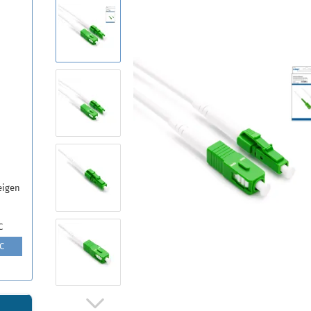
eigen
C
PC