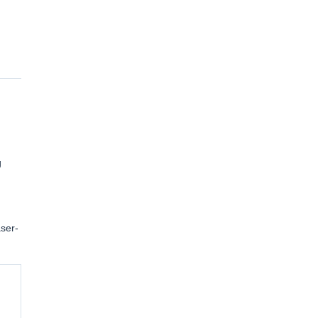
g
ser-