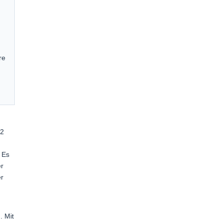
re
S2
 Es
er
er
. Mit