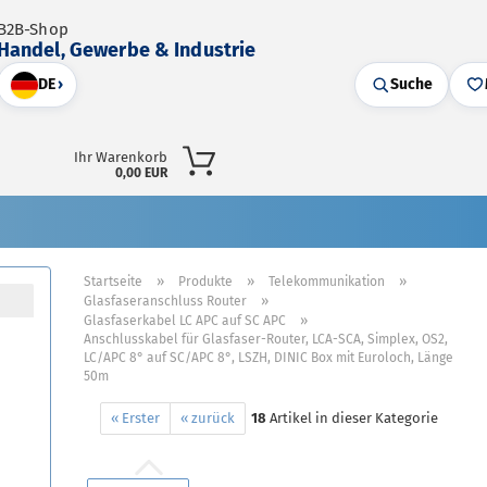
B2B-Shop
Handel, Gewerbe & Industrie
DE
›
Suche
Ihr Warenkorb
0,00 EUR
»
»
»
Startseite
Produkte
Telekommunikation
»
Glasfaseranschluss Router
»
Glasfaserkabel LC APC auf SC APC
Anschlusskabel für Glasfaser-Router, LCA-SCA, Simplex, OS2,
LC/APC 8° auf SC/APC 8°, LSZH, DINIC Box mit Euroloch, Länge
50m
« Erster
« zurück
18
Artikel in dieser Kategorie