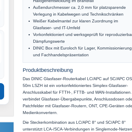
Halogenentwicklung im Brandfall
Außendurchmesser ca. 2,0 mm für platzsparende
Verlegung in Kabelwegen und Technikschränken
Weißer Kabelmantel zur klaren Zuordnung im
Glasfaser- und IT-Umfeld
Vorkonfektioniert und werksgeprüft für reproduzierba
Dämpfungswerte
DINIC Box mit Euroloch für Lager, Kommissionierung
und Fachhandelspräsentation
Produktbeschreibung
Das DINIC Glasfaser-Routerkabel LC/APC auf SC/APC O
50m LSZH ist ein vorkonfektioniertes Simplex-Glasfaser-
Anschlusskabel für FTTH-, FTTB- und WAN-Installationen.
verbindet Glasfaser-Übergabepunkte, Anschlussdosen od
Patchfelder mit Glasfaser-Routern, ONT, CPE-Geräten od
Medienkonvertern.
Die Steckerkombination aus LC/APC 8° und SC/APC 8°
unterstützt LCA-/SCA-Verbindungen in Singlemode-Netzen