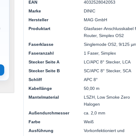
EAN
4032528042053
Marke
DINIC
Hersteller
MAG GmbH
Produktart
Glasfaser-Anschlusskabel 
f
Router, Simplex OS2
Faserklasse
Singlemode OS2, 9/125 µ
Faseranzahl
1 Faser, Simplex
Stecker Seite A
LC/APC 8° Stecker, LCA
Stecker Seite B
SC/APC 8° Stecker, SCA
Schliff
APC 8°
Kabellänge
50,00 m
Mantelmaterial
LSZH, Low Smoke Zero
Halogen
Außendurchmesser
ca. 2,0 mm
Farbe
Weiß
Ausführung
Vorkonfektioniert und