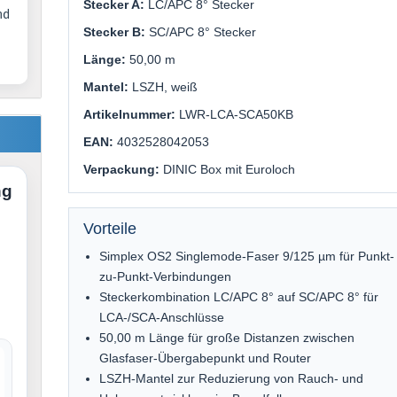
Stecker A:
LC/APC 8° Stecker
nd
Stecker B:
SC/APC 8° Stecker
Länge:
50,00 m
Mantel:
LSZH, weiß
Artikelnummer:
LWR-LCA-SCA50KB
EAN:
4032528042053
Verpackung:
DINIC Box mit Euroloch
ng
Vorteile
Simplex OS2 Singlemode-Faser 9/125 µm für Punkt-
zu-Punkt-Verbindungen
Steckerkombination LC/APC 8° auf SC/APC 8° für
LCA-/SCA-Anschlüsse
50,00 m Länge für große Distanzen zwischen
Glasfaser-Übergabepunkt und Router
LSZH-Mantel zur Reduzierung von Rauch- und