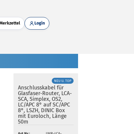
Merkzettel
Login
NEU U. TOP
Anschlusskabel für
Glasfaser-Router, LCA-
SCA, Simplex, OS2,
LC/APC 8° auf SC/APC
8°, LSZH, DINIC Box
mit Euroloch, Länge
50m
Art.Nr.:
LWR-LCA-