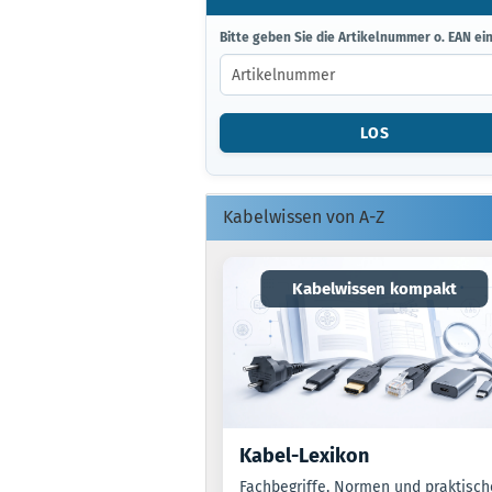
BITTE
Bitte geben Sie die Artikelnummer o. EAN ein
GEBEN
SIE
DIE
ARTIKELNUMMER
LOS
O.
EAN
EIN.
Kabelwissen von A-Z
Kabelwissen kompakt
Kabel-Lexikon
Fachbegriffe, Normen und praktisch