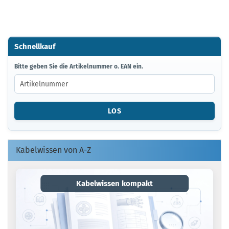
Schnellkauf
BITTE
Bitte geben Sie die Artikelnummer o. EAN ein.
GEBEN
SIE
DIE
ARTIKELNUMMER
LOS
O.
EAN
EIN.
Kabelwissen von A-Z
Kabelwissen kompakt