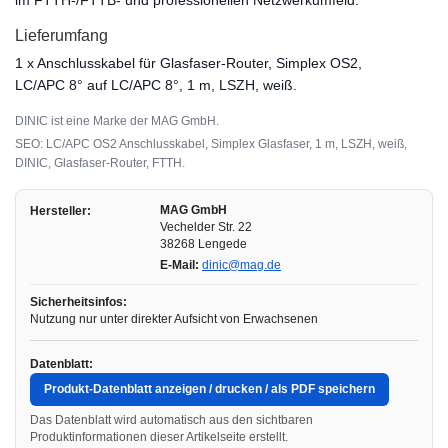
im FTTH-/FTTB- und professionellen Netzwerkumfeld.
Lieferumfang
1 x Anschlusskabel für Glasfaser-Router, Simplex OS2,
LC/APC 8° auf LC/APC 8°, 1 m, LSZH, weiß.
DINIC ist eine Marke der MAG GmbH.
SEO: LC/APC OS2 Anschlusskabel, Simplex Glasfaser, 1 m, LSZH, weiß,
DINIC, Glasfaser-Router, FTTH.
MAG GmbH
Hersteller:
Vechelder Str. 22
38268 Lengede
E-Mail:
dinic@mag.de
Sicherheitsinfos:
Nutzung nur unter direkter Aufsicht von Erwachsenen
Datenblatt:
Produkt-Datenblatt anzeigen / drucken / als PDF speichern
Das Datenblatt wird automatisch aus den sichtbaren
Produktinformationen dieser Artikelseite erstellt.