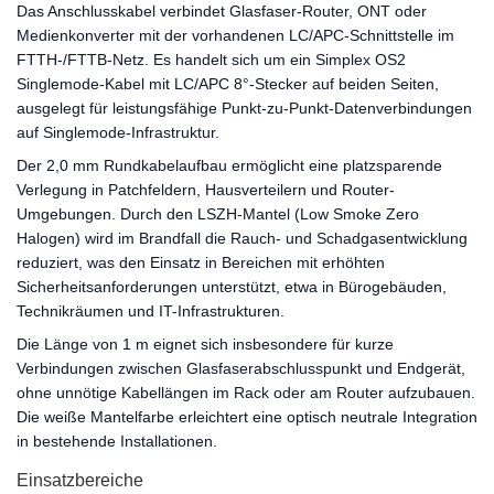
Das Anschlusskabel verbindet Glasfaser-Router, ONT oder
Medienkonverter mit der vorhandenen LC/APC-Schnittstelle im
FTTH-/FTTB-Netz. Es handelt sich um ein Simplex OS2
Singlemode-Kabel mit LC/APC 8°-Stecker auf beiden Seiten,
ausgelegt für leistungsfähige Punkt-zu-Punkt-Datenverbindungen
auf Singlemode-Infrastruktur.
Der 2,0 mm Rundkabelaufbau ermöglicht eine platzsparende
Verlegung in Patchfeldern, Hausverteilern und Router-
Umgebungen. Durch den LSZH-Mantel (Low Smoke Zero
Halogen) wird im Brandfall die Rauch- und Schadgasentwicklung
reduziert, was den Einsatz in Bereichen mit erhöhten
Sicherheitsanforderungen unterstützt, etwa in Bürogebäuden,
Technikräumen und IT-Infrastrukturen.
Die Länge von 1 m eignet sich insbesondere für kurze
Verbindungen zwischen Glasfaserabschlusspunkt und Endgerät,
ohne unnötige Kabellängen im Rack oder am Router aufzubauen.
Die weiße Mantelfarbe erleichtert eine optisch neutrale Integration
in bestehende Installationen.
Einsatzbereiche