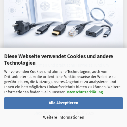
Kabel-Lexikon
Diese Webseite verwendet Cookies und andere
Technologien
Fachbegriffe, Normen und praktische Hinweise rund um
Wir verwenden Cookies und ähnliche Technologien, auch von
Kabel, Adapter und Verbindungstechnik.
Drittanbietern, um die ordentliche Funktionsweise der Website zu
gewährleisten, die Nutzung unseres Angebotes zu analysieren und
Zum Ratgeber
Ihnen ein bestmögliches Einkaufserlebnis bieten zu können. Weitere
Informationen finden Sie in unserer
Datenschutzerklärung
.
Alle Akzeptieren
Shoplösung
by Gambio.de © 2026
Weitere Informationen