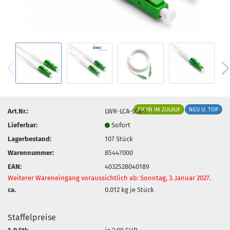
MEHR IM ZULAUF
NEU U. TOP
Art.Nr.:
LWR-LCA-LCA-1
Lieferbar:
Sofort
Lagerbestand:
107
Stück
Warennummer:
85447000
EAN:
4032528040189
Weiterer Wareneingang voraussichtlich ab: Sonntag, 3. Januar 2027.
ca.
0.012
kg je Stück
Staffelpreise