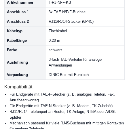
Artikelnummer
T-RJ-NFF-KB
Anschluss 1
3x TAE N/F/F-Buchse
Anschluss 2
RJ11/RJ14-Stecker (6P4C)
Kabeltyp
Flachkabel
Kabellänge
0,20 m
Farbe
schwarz
3-fach TAE-Verteiler für analoge
Ausführung
Anwendungen
Verpackung
DINIC Box mit Euroloch
Kompatibilität
Für Endgeräte mit TAE-F-Stecker (z. B. analoges Telefon, Fax,
Anrufbeantworter)
Für Endgeräte mit TAE-N-Stecker (z. B. Modem, TK-Zubehör)
RJ11/RJ14-Telefonport an Router, TK-Anlage, NTBA oder A/DSL-
Splitter
Mechanisch passend für viele RJ45-Buchsen mit mittigen Kontakten
für analoge Telefonie