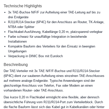
Technische Highlights
3x TAE-Buchse N/F/F zur Aufteilung einer TAE-Leitung auf bis zu
drei Endgeräte
RJ11/RJ14-Stecker (6P4C) für den Anschluss an Router, TK-Anlage,
NTBA oder Splitter
Flachkabel-Ausführung, Kabellänge 0,20 m, platzsparend verlegbar
Farbe schwarz für unauffällige Integration in bestehende
Installationen
Kompakte Bauform des Verteilers für den Einsatz in beengten
Umgebungen
Verpackung in DINIC Box mit Euroloch
Beschreibung
Der TAE-Verteiler mit 3x TAE N/F/F-Buchse und RJ11/RJ14-Stecker
(6P4C) dient zur sauberen Aufteilung eines einzelnen TAE-Anschlusses
auf mehrere analoge Endgeräte. Typische Anwendungen sind der
gleichzeitige Anschluss von Telefon, Fax oder Modem an einen
vorhandenen Router- oder TAE-Anschluss.
Das kurze 0,20 m Flachkabel ermöglicht eine flexible, aber dennoch
übersichtliche Führung vom RJ11/RJ14-Port zum Verteilerblock. Durch
die flache Bauform lässt sich das Kabel gut in Kabelkanälen oder hinter