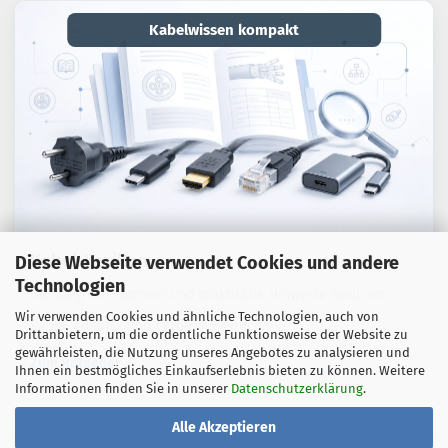
Kabelwissen kompakt
Kabel-Lexikon
Diese Webseite verwendet Cookies und andere
Technologien
Fachbegriffe, Normen und praktische Hinweise rund um
Wir verwenden Cookies und ähnliche Technologien, auch von
Kabel, Adapter und Verbindungstechnik.
Drittanbietern, um die ordentliche Funktionsweise der Website zu
gewährleisten, die Nutzung unseres Angebotes zu analysieren und
Zum Ratgeber
Ihnen ein bestmögliches Einkaufserlebnis bieten zu können. Weitere
Informationen finden Sie in unserer
Datenschutzerklärung
.
Alle Akzeptieren