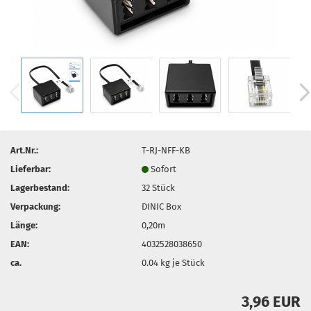
Art.Nr.:
T-RJ-NFF-KB
Lieferbar:
Sofort
Lagerbestand:
32
Stück
Verpackung:
DINIC Box
Länge:
0,20m
EAN:
4032528038650
ca.
0.04
kg je Stück
3,96 EUR