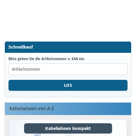
Schnellkauf
BITTE
Bitte geben Sie die Artikelnummer o. EAN ein.
GEBEN
SIE
DIE
ARTIKELNUMMER
LOS
O.
EAN
EIN.
Kabelwissen von A-Z
Kabelwissen kompakt