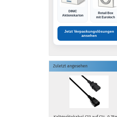
DINIC
Retail Box
Aktionskarton
mit Euroloch
Jetzt Verpackungslösungen
ansehen
Zuletzt angesehen
Kaltgerätekabel C13 auf C14, 0,75