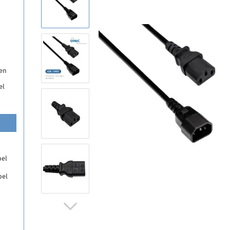
gen
el
bel
bel