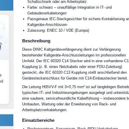
Schaltschrank oder am Arbeitsplatz
Farbe: schwarz – unauffällige Integration in IT- und
Gebäudeverkabelungen
Passgenaue IEC-Steckgesichter für sichere Kontaktierung a
Kaltgeräte-Anschlüssen
Zulassung: ENEC 10 / VDE (Europa)
Beschreibung
Diese DINIC Kaltgeräteverlängerung dient zur Verlängerung
bestehender Kaltgeräte-Anschlussleitungen im professionellen
Umfeld. Der IEC 60320 C14 Stecker wird in eine vorhandene C1
Kupplung (z. B. eines Netzkabels oder einer PDU-Zuleitung)
gesteckt, die IEC 60320 C13 Kupplung stellt anschließend den
e
Gerätesteckanschluss für Geräte mit C14-Einbaustecker bereit.
nd
Die Leitung H05VV-F mit 3×0,75 mm² ist auf langlebigen Betrieb
typischen IT- und Industrieumgebungen ausgelegt und unterstüt
eine saubere, servicefreundliche Kabelführung – insbesondere b
Umbauten, Wartung oder der Erweiterung von Rack- und
Arbeitsplatzverkabelungen.
Einsatzbereiche
Rechenzentrum, Serverraum, Rack-/PDU-Verkabelung