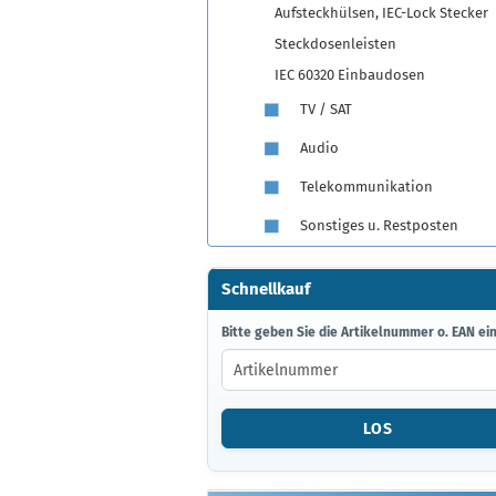
Aufsteckhülsen, IEC-Lock Stecker
Steckdosenleisten
IEC 60320 Einbaudosen
TV / SAT
Audio
Telekommunikation
Sonstiges u. Restposten
Schnellkauf
BITTE
Bitte geben Sie die Artikelnummer o. EAN ein
GEBEN
SIE
DIE
ARTIKELNUMMER
LOS
O.
EAN
EIN.