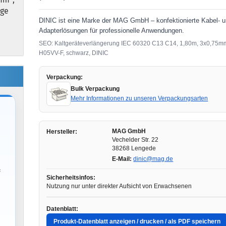
nge
DINIC ist eine Marke der MAG GmbH – konfektionierte Kabel- 
Adapterlösungen für professionelle Anwendungen.
SEO: Kaltgeräteverlängerung IEC 60320 C13 C14, 1,80m, 3x0,75m
H05VV-F, schwarz, DINIC
Verpackung:
Bulk Verpackung
Mehr Informationen zu unseren Verpackungsarten
MAG GmbH
Hersteller:
Vechelder Str. 22
38268 Lengede
E-Mail:
dinic@mag.de
f
Sicherheitsinfos:
Nutzung nur unter direkter Aufsicht von Erwachsenen
Datenblatt:
Produkt-Datenblatt anzeigen / drucken / als PDF speichern