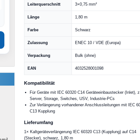
Leiterquerschnitt
3×0,75 mm²
Länge
1,80 m
Farbe
Schwarz
Zulassung
ENEC 10 / VDE (Europa)
Verpackung
Bulk (ohne)
EAN
4032528001098
Kompatibilität
Für Geräte mit IEC 60320 C14 Geräteeinbaustecker (Inlet), z
Server, Storage, Switches, USV, Industrie-PCs
Zur Verlängerung vorhandener Anschlussleitungen mit IEC 6
C13 Kupplung
Lieferumfang
1× Kaltgeräteverlängerung IEC 60320 C13 (Kupplung) auf C14
(Stecker), schwarz, 1,80 m
mm²,