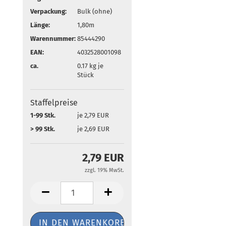
Verpackung:
Bulk (ohne)
Länge:
1,80m
Warennummer:
85444290
EAN:
4032528001098
ca.
0.17
kg je
Stück
Staffelpreise
1-99 Stk.
je 2,79 EUR
> 99 Stk.
je 2,69 EUR
2,79 EUR
zzgl. 19% MwSt.