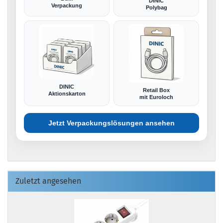
DINIC
Verpackung
Polybag
DINIC
Retail Box
Aktionskarton
mit Euroloch
Jetzt Verpackungslösungen ansehen
Zuletzt angesehen