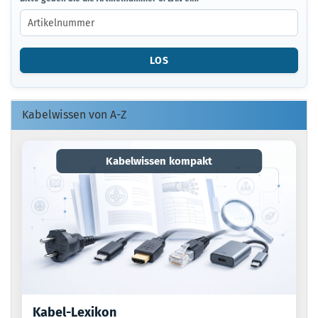
GEBEN
SIE
DIE
ARTIKELNUMMER
LOS
O.
EAN
EIN.
Kabelwissen von A-Z
Kabelwissen kompakt
Kabel-Lexikon