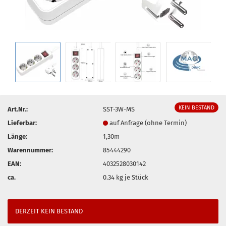
KEIN BESTAND
Art.Nr.:
SST-3W-MS
Lieferbar:
auf Anfrage (ohne Termin)
Länge:
1,30m
Warennummer:
85444290
EAN:
4032528030142
ca.
0.34
kg je Stück
DERZEIT KEIN BESTAND