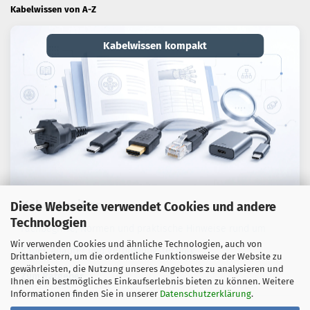
Kabelwissen von A-Z
Kabelwissen kompakt
Kabel-Lexikon
Diese Webseite verwendet Cookies und andere
Technologien
Fachbegriffe, Normen und praktische Hinweise rund um
Wir verwenden Cookies und ähnliche Technologien, auch von
Kabel, Adapter und Verbindungstechnik.
Drittanbietern, um die ordentliche Funktionsweise der Website zu
gewährleisten, die Nutzung unseres Angebotes zu analysieren und
Zum Ratgeber
Ihnen ein bestmögliches Einkaufserlebnis bieten zu können. Weitere
Informationen finden Sie in unserer
Datenschutzerklärung
.