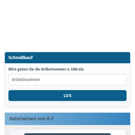
Schnellkauf
BITTE
Bitte geben Sie die Artikelnummer o. EAN ein.
GEBEN
SIE
DIE
ARTIKELNUMMER
LOS
O.
EAN
EIN.
Kabelwissen von A-Z