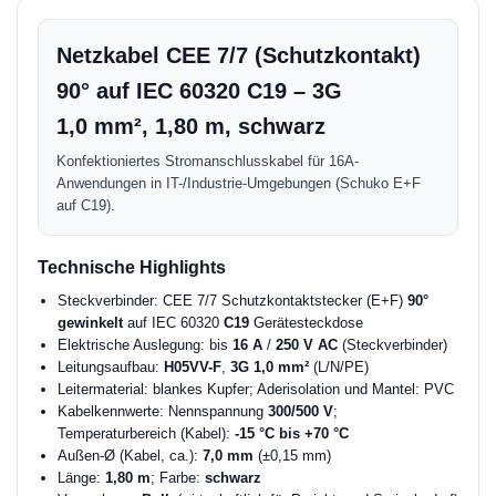
Netzkabel CEE 7/7 (Schutzkontakt)
90° auf IEC 60320 C19 – 3G
1,0 mm², 1,80 m, schwarz
Konfektioniertes Stromanschlusskabel für 16A-
Anwendungen in IT-/Industrie-Umgebungen (Schuko E+F
auf C19).
Technische Highlights
Steckverbinder: CEE 7/7 Schutzkontaktstecker (E+F)
90°
gewinkelt
auf IEC 60320
C19
Gerätesteckdose
Elektrische Auslegung: bis
16 A
/
250 V AC
(Steckverbinder)
Leitungsaufbau:
H05VV-F
,
3G 1,0 mm²
(L/N/PE)
Leitermaterial: blankes Kupfer; Aderisolation und Mantel: PVC
Kabelkennwerte: Nennspannung
300/500 V
;
Temperaturbereich (Kabel):
-15 °C bis +70 °C
Außen-Ø (Kabel, ca.):
7,0 mm
(±0,15 mm)
Länge:
1,80 m
; Farbe:
schwarz