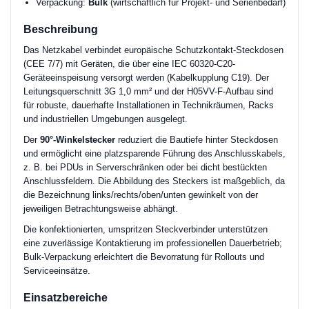
Verpackung:
Bulk
(wirtschaftlich für Projekt- und Serienbedarf)
Beschreibung
Das Netzkabel verbindet europäische Schutzkontakt-Steckdosen
(CEE 7/7) mit Geräten, die über eine IEC 60320-C20-
Geräteeinspeisung versorgt werden (Kabelkupplung C19). Der
Leitungsquerschnitt 3G 1,0 mm² und der H05VV-F-Aufbau sind
für robuste, dauerhafte Installationen in Technikräumen, Racks
und industriellen Umgebungen ausgelegt.
Der
90°-Winkelstecker
reduziert die Bautiefe hinter Steckdosen
und ermöglicht eine platzsparende Führung des Anschlusskabels,
z. B. bei PDUs in Serverschränken oder bei dicht bestückten
Anschlussfeldern. Die Abbildung des Steckers ist maßgeblich, da
die Bezeichnung links/rechts/oben/unten gewinkelt von der
jeweiligen Betrachtungsweise abhängt.
Die konfektionierten, umspritzen Steckverbinder unterstützen
eine zuverlässige Kontaktierung im professionellen Dauerbetrieb;
Bulk-Verpackung erleichtert die Bevorratung für Rollouts und
Serviceeinsätze.
Einsatzbereiche