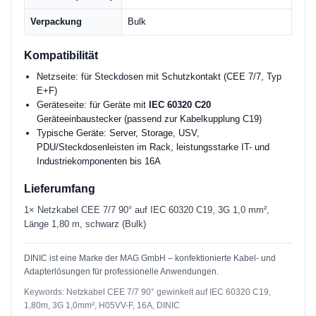
Verpackung
Bulk
Kompatibilität
Netzseite: für Steckdosen mit Schutzkontakt (CEE 7/7, Typ
E+F)
Geräteseite: für Geräte mit
IEC 60320 C20
Geräteeinbaustecker (passend zur Kabelkupplung C19)
Typische Geräte: Server, Storage, USV,
PDU/Steckdosenleisten im Rack, leistungsstarke IT- und
Industriekomponenten bis 16A
Lieferumfang
1× Netzkabel CEE 7/7 90° auf IEC 60320 C19, 3G 1,0 mm²,
Länge 1,80 m, schwarz (Bulk)
DINIC ist eine Marke der MAG GmbH – konfektionierte Kabel- und
Adapterlösungen für professionelle Anwendungen.
Keywords: Netzkabel CEE 7/7 90° gewinkelt auf IEC 60320 C19,
1,80m, 3G 1,0mm², H05VV-F, 16A, DINIC