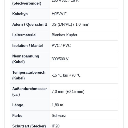
250 V AC / 16 A
(Steckverbinder)
Kabeltyp
H05VV-F
Adern / Querschnitt
3G (L/N/PE) / 1,0 mm²
Leitermaterial
Blankes Kupfer
Isolation / Mantel
PVC / PVC
Nennspannung
300/500 V
(Kabel)
Temperaturbereich
-15 °C bis +70 °C
(Kabel)
Außendurchmesser
7,0 mm (±0,15 mm)
(ca.)
Länge
1,80 m
Farbe
Schwarz
Schutzart (Stecker)
IP20