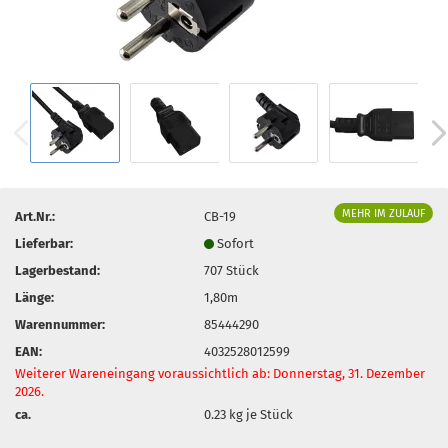
MEHR IM ZULAUF
Art.Nr.:
CB-19
Lieferbar:
Sofort
Lagerbestand:
707
Stück
Länge:
1,80m
Warennummer:
85444290
EAN:
4032528012599
Weiterer Wareneingang voraussichtlich ab: Donnerstag, 31. Dezember
2026.
ca.
0.23
kg je Stück