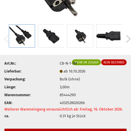
MEHR IM ZULAUF
KEIN BESTAND
Art.Nr.:
CB-N-1-3M
Lieferbar:
ab 16.10.2026
Verpackung:
Bulk (ohne)
Länge:
3,00m
Warennummer:
85444290
EAN:
4032528020266
Weiterer Wareneingang voraussichtlich ab: Freitag, 16. Oktober 2026.
ca.
0.31
kg je Stück