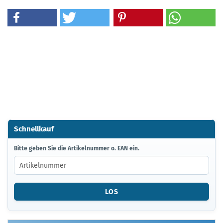
Schnellkauf
BITTE
Bitte geben Sie die Artikelnummer o. EAN ein.
GEBEN
SIE
DIE
ARTIKELNUMMER
LOS
O.
EAN
EIN.