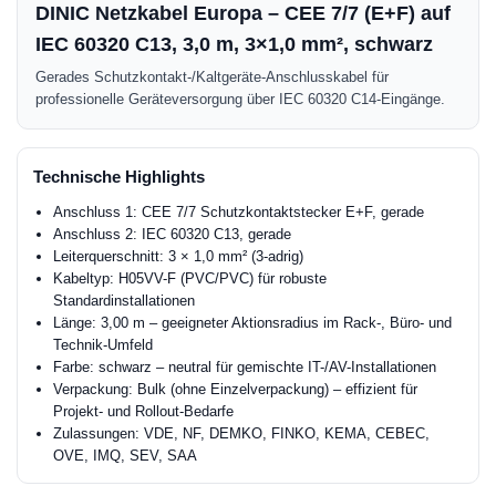
DINIC Netzkabel Europa – CEE 7/7 (E+F) auf
IEC 60320 C13, 3,0 m, 3×1,0 mm², schwarz
Gerades Schutzkontakt-/Kaltgeräte-Anschlusskabel für
professionelle Geräteversorgung über IEC 60320 C14-Eingänge.
Technische Highlights
Anschluss 1: CEE 7/7 Schutzkontaktstecker E+F, gerade
Anschluss 2: IEC 60320 C13, gerade
Leiterquerschnitt: 3 × 1,0 mm² (3-adrig)
Kabeltyp: H05VV-F (PVC/PVC) für robuste
Standardinstallationen
Länge: 3,00 m – geeigneter Aktionsradius im Rack-, Büro- und
Technik-Umfeld
Farbe: schwarz – neutral für gemischte IT-/AV-Installationen
Verpackung: Bulk (ohne Einzelverpackung) – effizient für
Projekt- und Rollout-Bedarfe
Zulassungen: VDE, NF, DEMKO, FINKO, KEMA, CEBEC,
OVE, IMQ, SEV, SAA