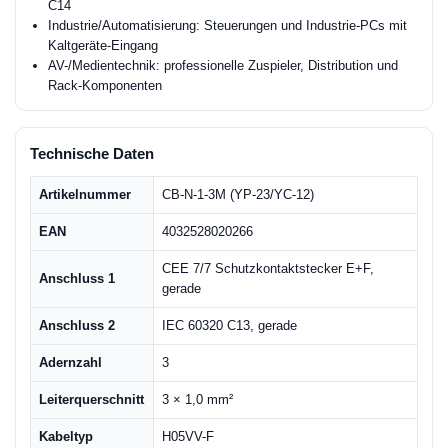
C14
Industrie/Automatisierung: Steuerungen und Industrie-PCs mit
Kaltgeräte-Eingang
AV-/Medientechnik: professionelle Zuspieler, Distribution und
Rack-Komponenten
Technische Daten
Artikelnummer
CB-N-1-3M (YP-23/YC-12)
EAN
4032528020266
CEE 7/7 Schutzkontaktstecker E+F,
Anschluss 1
gerade
Anschluss 2
IEC 60320 C13, gerade
Adernzahl
3
Leiterquerschnitt
3 × 1,0 mm²
Kabeltyp
H05VV-F