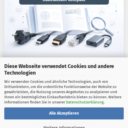
Kabel-Lexikon
Diese Webseite verwendet Cookies und andere
Technologien
Fachbegriffe, Normen und praktische Hinweise rund um
Wir verwenden Cookies und ähnliche Technologien, auch von
Kabel, Adapter und Verbindungstechnik.
Drittanbietern, um die ordentliche Funktionsweise der Website zu
gewährleisten, die Nutzung unseres Angebotes zu analysieren und
Zum Ratgeber
Ihnen ein bestmögliches Einkaufserlebnis bieten zu können. Weitere
Informationen finden Sie in unserer
Datenschutzerklärung
.
Alle Akzeptieren
Shoplösung
by Gambio.de © 2026
Weitere Informationen