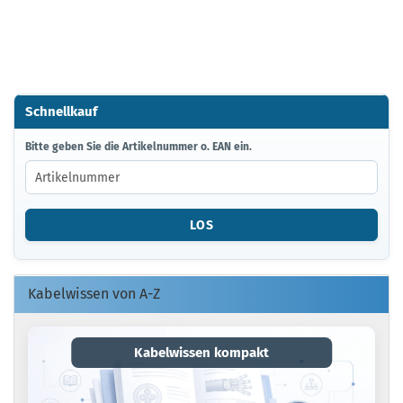
Schnellkauf
BITTE
Bitte geben Sie die Artikelnummer o. EAN ein.
GEBEN
SIE
DIE
ARTIKELNUMMER
LOS
O.
EAN
EIN.
Kabelwissen von A-Z
Kabelwissen kompakt