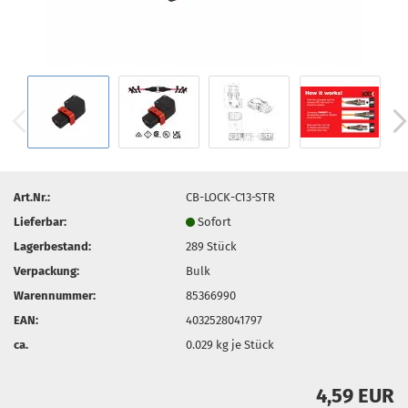
Art.Nr.:
CB-LOCK-C13-STR
Lieferbar:
Sofort
Lagerbestand:
289
Stück
Verpackung:
Bulk
Warennummer:
85366990
EAN:
4032528041797
ca.
0.029
kg je Stück
4,59 EUR