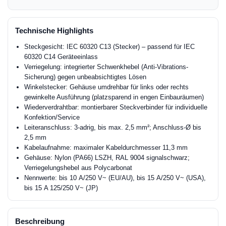
Technische Highlights
Steckgesicht: IEC 60320 C13 (Stecker) – passend für IEC
60320 C14 Geräteeinlass
Verriegelung: integrierter Schwenkhebel (Anti-Vibrations-
Sicherung) gegen unbeabsichtigtes Lösen
Winkelstecker: Gehäuse umdrehbar für links oder rechts
gewinkelte Ausführung (platzsparend in engen Einbauräumen)
Wiederverdrahtbar: montierbarer Steckverbinder für individuelle
Konfektion/Service
Leiteranschluss: 3-adrig, bis max. 2,5 mm²; Anschluss-Ø bis
2,5 mm
Kabelaufnahme: maximaler Kabeldurchmesser 11,3 mm
Gehäuse: Nylon (PA66) LSZH, RAL 9004 signalschwarz;
Verriegelungshebel aus Polycarbonat
Nennwerte: bis 10 A/250 V~ (EU/AU), bis 15 A/250 V~ (USA),
bis 15 A 125/250 V~ (JP)
Beschreibung