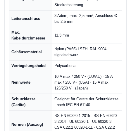
Steckerhalterung
3 Adern, max. 2,5 mm²; Anschluss-Ø
Leiteranschluss
bis 2,5 mm
Max.
11,3 mm
Kabeldurchmesser
Nylon (PA66) LSZH, RAL 9004
Gehäusematerial
signalschwarz
Verriegelungshebel
Polycarbonat
10 A max / 250 V~ (EU/AU) · 15 A
Nennwerte
max / 250 V~ (USA) · 15 A max
125/250 V~ (Japan)
Schutzklasse
Geeignet für Geräte der Schutzklasse
(Geräte)
I nach IEC EN 61140
BS EN 60320-1:2015 · BS EN 60320-
3:2014 · UL 60320-1 · UL 60320-3 ·
Normen (Auszug)
CSA C22.2 60320-1-11 · CSA C22.2