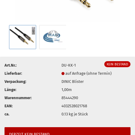
KEIN BESTAND
Art.Nr.:
DU-KK-1
Lieferbar:
auf Anfrage (ohne Termin)
Verpackung:
DINIC Blister
Länge:
1,00m
Warennummer:
85444290
EAN:
4032528021768
ca.
0.13
kg je Stück
DERZEIT KEIN BESTAND