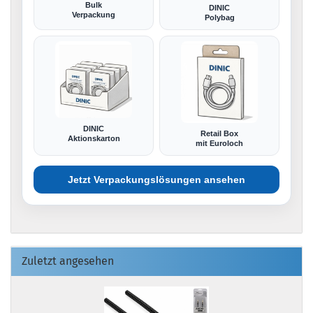
Bulk
DINIC
Verpackung
Polybag
DINIC
Retail Box
Aktionskarton
mit Euroloch
Jetzt Verpackungslösungen ansehen
Zuletzt angesehen