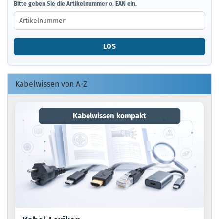
BITTE
Bitte geben Sie die Artikelnummer o. EAN ein.
GEBEN
SIE
DIE
ARTIKELNUMMER
LOS
O.
EAN
EIN.
Kabelwissen von A-Z
Kabelwissen kompakt