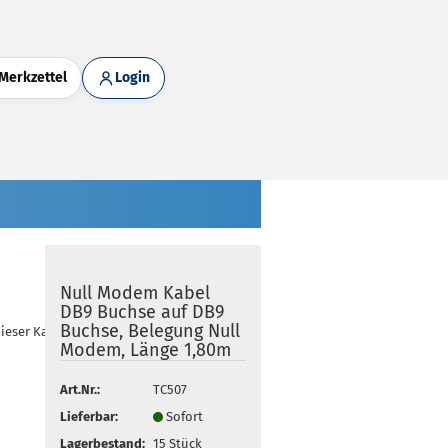
Merkzettel
Login
Null Modem Kabel
DB9 Buchse auf DB9
Buchse, Belegung Null
dieser Kategorie
Modem, Länge 1,80m
Art.Nr.:
TC507
Lieferbar:
Sofort
Lagerbestand:
15
Stück