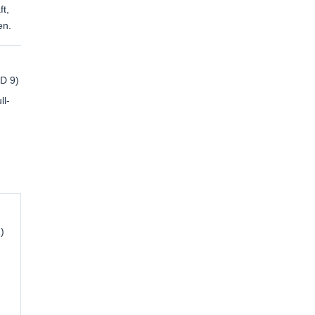
ft,
en.
D 9)
ll-
)