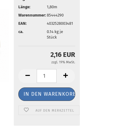
Länge:
1,80m
Warennummer:
85444290
EAN:
4032528003481
ca.
0.14
kg je
Stück
2,16 EUR
zzgl. 19% MwSt.
AUF DEN MERKZETTEL