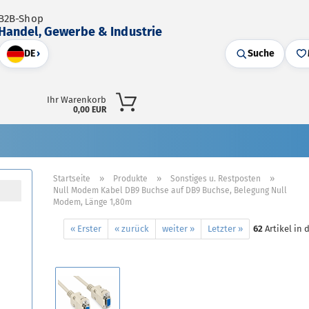
B2B-Shop
Handel, Gewerbe & Industrie
DE
›
Suche
Ihr Warenkorb
0,00 EUR
»
»
»
Startseite
Produkte
Sonstiges u. Restposten
Null Modem Kabel DB9 Buchse auf DB9 Buchse, Belegung Null
Modem, Länge 1,80m
« Erster
« zurück
weiter »
Letzter »
62
Artikel in 