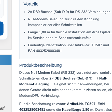
Vorteile
2× DB9 Buchse (Sub-D 9) für RS-232-Verbindungen
Null-Modem-Belegung zur direkten Kopplung
kompatibler serieller Schnittstellen
Länge 1,80 m für flexible Installation am Arbeitsplatz,
im Service oder im Schaltschrankumfeld
Eindeutige Identifikation über Artikel-Nr. TC507 und
EAN 4032528003481
Produktbeschreibung
Dieses Null Modem Kabel (RS-232) verbindet zwei serielle
Schnittstellen über
2× DB9 Buchse (Sub-D 9)
mit
Null-
Modem-Belegung
. Es eignet sich für Anwendungen, bei
denen Geräte direkt miteinander kommunizieren sollen, o
Modem/DFÜ-Verbindung.
Für die Beschaffung relevant:
Artikel-Nr. TC507
,
EAN
auf
4032528003481
sowie die
Kabellänge 1,80 m
. Damit läss