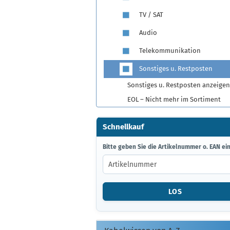
TV / SAT
Audio
Telekommunikation
Sonstiges u. Restposten
Sonstiges u. Restposten anzeigen
EOL – Nicht mehr im Sortiment
Schnellkauf
BITTE
Bitte geben Sie die Artikelnummer o. EAN ein
GEBEN
SIE
DIE
ARTIKELNUMMER
LOS
O.
EAN
EIN.