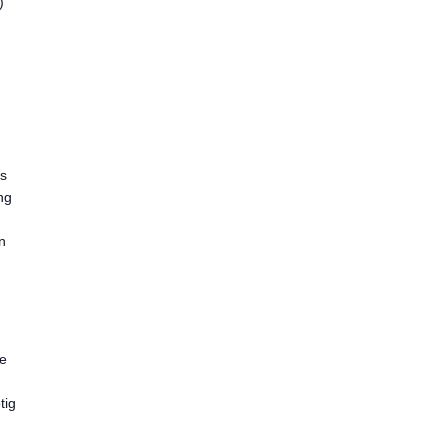
)
us
ng
n
ie
tig