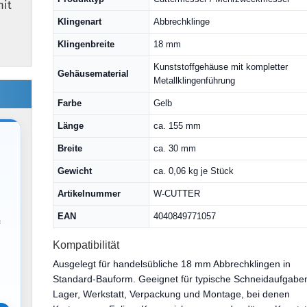
mit
Klingenart
Abbrechklinge
Klingenbreite
18 mm
Kunststoffgehäuse mit kompletter
Gehäusematerial
Metallklingenführung
Farbe
Gelb
Länge
ca. 155 mm
Breite
ca. 30 mm
Gewicht
ca. 0,06 kg je Stück
Artikelnummer
W-CUTTER
EAN
4040849771057
f
Kompatibilität
Ausgelegt für handelsübliche 18 mm Abbrechklingen in
Standard-Bauform. Geeignet für typische Schneidaufgaben
Lager, Werkstatt, Verpackung und Montage, bei denen