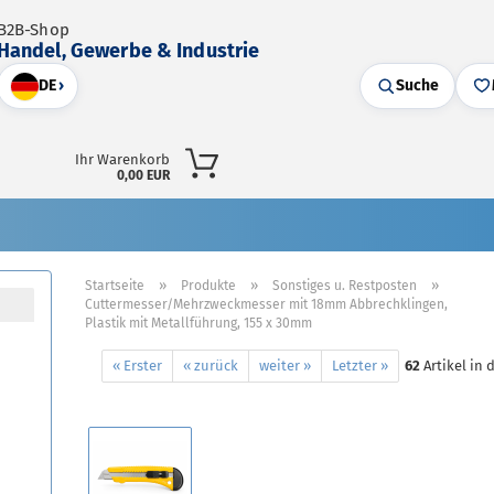
B2B-Shop
Handel, Gewerbe & Industrie
DE
›
Suche
Ihr Warenkorb
0,00 EUR
»
»
»
Startseite
Produkte
Sonstiges u. Restposten
Cuttermesser/Mehrzweckmesser mit 18mm Abbrechklingen,
Plastik mit Metallführung, 155 x 30mm
« Erster
« zurück
weiter »
Letzter »
62
Artikel in 