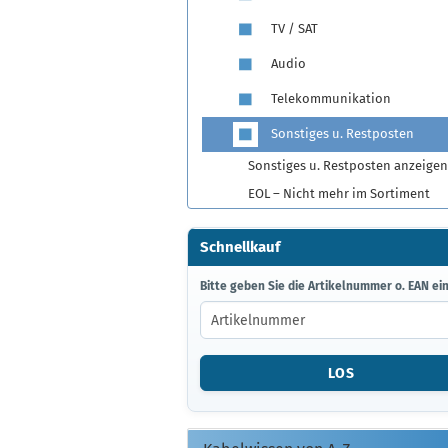
TV / SAT
Audio
Telekommunikation
Sonstiges u. Restposten
Sonstiges u. Restposten anzeigen
EOL – Nicht mehr im Sortiment
Schnellkauf
BITTE
Bitte geben Sie die Artikelnummer o. EAN ein
GEBEN
SIE
DIE
ARTIKELNUMMER
LOS
O.
EAN
EIN.