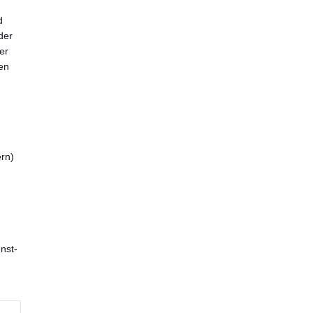
d
der
er
den
rn)
nst-