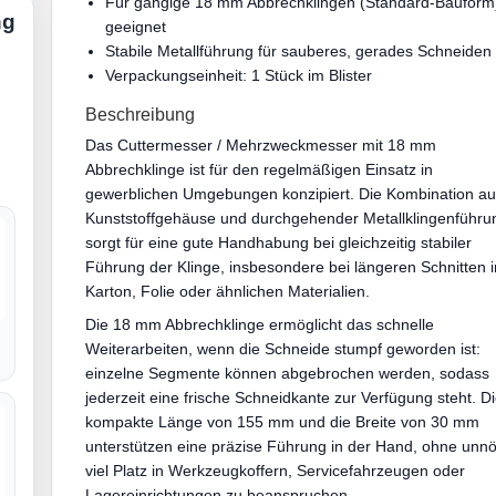
Für gängige 18 mm Abbrechklingen (Standard-Bauform
ng
geeignet
Stabile Metallführung für sauberes, gerades Schneiden
Verpackungseinheit: 1 Stück im Blister
Beschreibung
Das Cuttermesser / Mehrzweckmesser mit 18 mm
Abbrechklinge ist für den regelmäßigen Einsatz in
gewerblichen Umgebungen konzipiert. Die Kombination a
Kunststoffgehäuse und durchgehender Metallklingenführu
sorgt für eine gute Handhabung bei gleichzeitig stabiler
Führung der Klinge, insbesondere bei längeren Schnitten i
Karton, Folie oder ähnlichen Materialien.
Die 18 mm Abbrechklinge ermöglicht das schnelle
Weiterarbeiten, wenn die Schneide stumpf geworden ist:
einzelne Segmente können abgebrochen werden, sodass
jederzeit eine frische Schneidkante zur Verfügung steht. D
kompakte Länge von 155 mm und die Breite von 30 mm
unterstützen eine präzise Führung in der Hand, ohne unnö
viel Platz in Werkzeugkoffern, Servicefahrzeugen oder
Lagereinrichtungen zu beanspruchen.