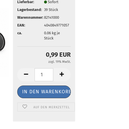
Lieferbar:
Sofort
Lagerbestand:
39
Stück
Warennummer:
82141000
EAN:
4040849771057
ca.
0.06
kg je
Stück
0,99 EUR
zzgl. 19% MwSt.
AUF DEN MERKZETTEL