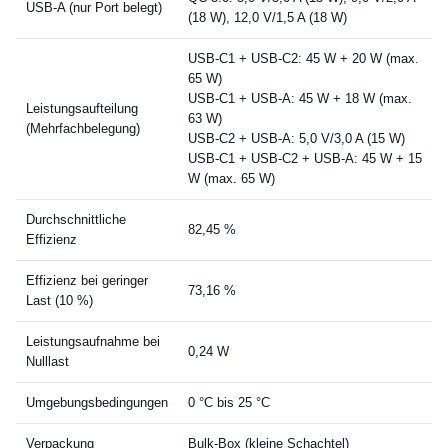
USB-A (nur Port belegt)
(18 W), 12,0 V/1,5 A (18 W)
USB-C1 + USB-C2: 45 W + 20 W (max.
65 W)
USB-C1 + USB-A: 45 W + 18 W (max.
Leistungsaufteilung
63 W)
(Mehrfachbelegung)
USB-C2 + USB-A: 5,0 V/3,0 A (15 W)
USB-C1 + USB-C2 + USB-A: 45 W + 15
W (max. 65 W)
Durchschnittliche
82,45 %
Effizienz
Effizienz bei geringer
73,16 %
Last (10 %)
Leistungsaufnahme bei
0,24 W
Nulllast
Umgebungsbedingungen
0 °C bis 25 °C
Verpackung
Bulk-Box (kleine Schachtel)