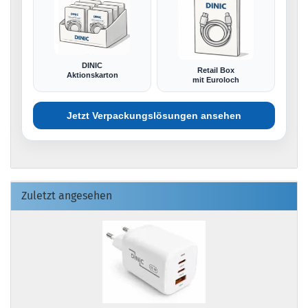
DINIC
Retail Box
Aktionskarton
mit Euroloch
Jetzt Verpackungslösungen ansehen
Zuletzt angesehen