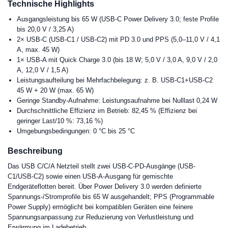
Technische Highlights
Ausgangsleistung bis 65 W (USB-C Power Delivery 3.0; feste Profile
bis 20,0 V / 3,25 A)
2× USB-C (USB-C1 / USB-C2) mit PD 3.0 und PPS (5,0–11,0 V / 4,1
A, max. 45 W)
1× USB-A mit Quick Charge 3.0 (bis 18 W; 5,0 V / 3,0 A, 9,0 V / 2,0
A, 12,0 V / 1,5 A)
Leistungsaufteilung bei Mehrfachbelegung: z. B. USB-C1+USB-C2
45 W + 20 W (max. 65 W)
Geringe Standby-Aufnahme: Leistungsaufnahme bei Nulllast 0,24 W
Durchschnittliche Effizienz im Betrieb: 82,45 % (Effizienz bei
geringer Last/10 %: 73,16 %)
Umgebungsbedingungen: 0 °C bis 25 °C
Beschreibung
Das USB C/C/A Netzteil stellt zwei USB-C-PD-Ausgänge (USB-
C1/USB-C2) sowie einen USB-A-Ausgang für gemischte
Endgeräteflotten bereit. Über Power Delivery 3.0 werden definierte
Spannungs-/Stromprofile bis 65 W ausgehandelt; PPS (Programmable
Power Supply) ermöglicht bei kompatiblen Geräten eine feinere
Spannungsanpassung zur Reduzierung von Verlustleistung und
Erwärmung im Ladebetrieb.