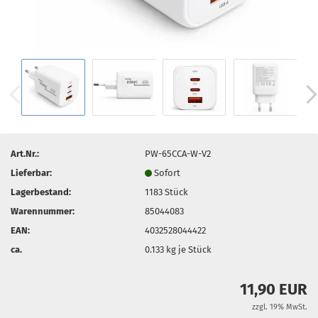
Art.Nr.:
PW-65CCA-W-V2
Lieferbar:
Sofort
Lagerbestand:
1183
Stück
Warennummer:
85044083
EAN:
4032528044422
ca.
0.133
kg je Stück
11,90 EUR
zzgl. 19% MwSt.