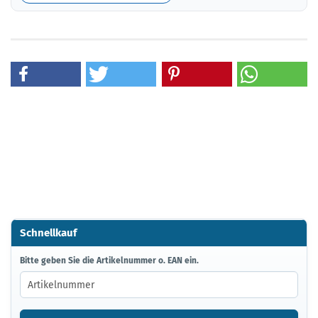
Schnellkauf
BITTE
Bitte geben Sie die Artikelnummer o. EAN ein.
GEBEN
SIE
DIE
ARTIKELNUMMER