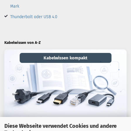
Mark
Thunderbolt oder USB 4.0
Kabelwissen von A-Z
Kabelwissen kompakt
Kabel-Lexikon
Diese Webseite verwendet Cookies und andere