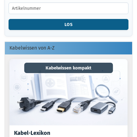
GEBEN
SIE
DIE
ARTIKELNUMMER
LOS
O.
EAN
EIN.
Kabelwissen von A-Z
Kabelwissen kompakt
Kabel-Lexikon