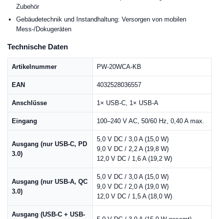
Zubehör
Gebäudetechnik und Instandhaltung: Versorgen von mobilen
Mess-/Dokugeräten
Technische Daten
Artikelnummer
PW-20WCA-KB
EAN
4032528036557
Anschlüsse
1× USB-C, 1× USB-A
Eingang
100–240 V AC, 50/60 Hz, 0,40 A max.
5,0 V DC / 3,0 A (15,0 W)
Ausgang (nur USB-C, PD
9,0 V DC / 2,2 A (19,8 W)
3.0)
12,0 V DC / 1,6 A (19,2 W)
5,0 V DC / 3,0 A (15,0 W)
Ausgang (nur USB-A, QC
9,0 V DC / 2,0 A (19,0 W)
3.0)
12,0 V DC / 1,5 A (18,0 W)
Ausgang (USB-C + USB-