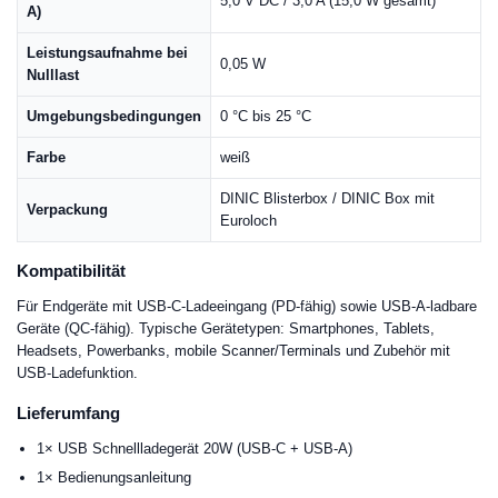
5,0 V DC / 3,0 A (15,0 W gesamt)
A)
Leistungsaufnahme bei
0,05 W
Nulllast
Umgebungsbedingungen
0 °C bis 25 °C
Farbe
weiß
DINIC Blisterbox / DINIC Box mit
Verpackung
Euroloch
Kompatibilität
Für Endgeräte mit USB-C-Ladeeingang (PD-fähig) sowie USB-A-ladbare
Geräte (QC-fähig). Typische Gerätetypen: Smartphones, Tablets,
Headsets, Powerbanks, mobile Scanner/Terminals und Zubehör mit
USB-Ladefunktion.
Lieferumfang
1× USB Schnellladegerät 20W (USB-C + USB-A)
1× Bedienungsanleitung