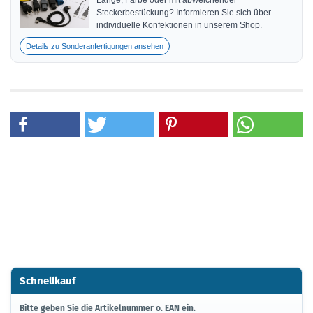
Länge, Farbe oder mit abweichender
Steckerbestückung? Informieren Sie sich über
individuelle Konfektionen in unserem Shop.
Details zu Sonderanfertigungen ansehen
Schnellkauf
BITTE
Bitte geben Sie die Artikelnummer o. EAN ein.