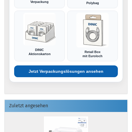
Verpackung
Polybag
DINIC
Retail Box
Aktionskarton
mit Euroloch
Jetzt Verpackungslösungen ansehen
Zuletzt angesehen