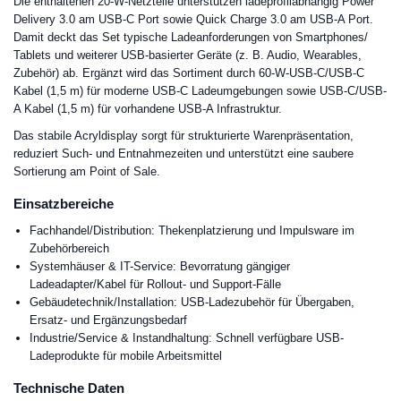
Die enthaltenen 20-W-Netzteile unterstützen ladeprofilabhängig Power
Delivery 3.0 am USB-C Port sowie Quick Charge 3.0 am USB-A Port.
Damit deckt das Set typische Ladeanforderungen von Smartphones/
Tablets und weiterer USB-basierter Geräte (z. B. Audio, Wearables,
Zubehör) ab. Ergänzt wird das Sortiment durch 60-W-USB-C/USB-C
Kabel (1,5 m) für moderne USB-C Ladeumgebungen sowie USB-C/USB-
A Kabel (1,5 m) für vorhandene USB-A Infrastruktur.
Das stabile Acryldisplay sorgt für strukturierte Warenpräsentation,
reduziert Such- und Entnahmezeiten und unterstützt eine saubere
Sortierung am Point of Sale.
Einsatzbereiche
Fachhandel/Distribution: Thekenplatzierung und Impulsware im
Zubehörbereich
Systemhäuser & IT-Service: Bevorratung gängiger
Ladeadapter/Kabel für Rollout- und Support-Fälle
Gebäudetechnik/Installation: USB-Ladezubehör für Übergaben,
Ersatz- und Ergänzungsbedarf
Industrie/Service & Instandhaltung: Schnell verfügbare USB-
Ladeprodukte für mobile Arbeitsmittel
Technische Daten