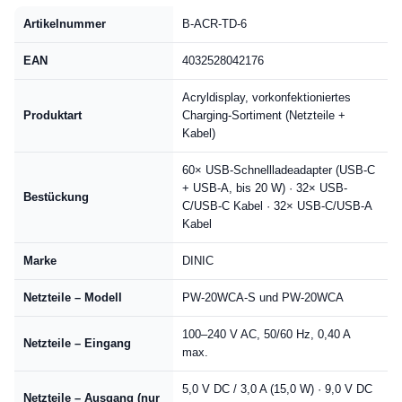
Artikelnummer
B-ACR-TD-6
EAN
4032528042176
Acryldisplay, vorkonfektioniertes
Produktart
Charging-Sortiment (Netzteile +
Kabel)
60× USB-Schnellladeadapter (USB-C
+ USB-A, bis 20 W) · 32× USB-
Bestückung
C/USB-C Kabel · 32× USB-C/USB-A
Kabel
Marke
DINIC
Netzteile – Modell
PW-20WCA-S und PW-20WCA
100–240 V AC, 50/60 Hz, 0,40 A
Netzteile – Eingang
max.
5,0 V DC / 3,0 A (15,0 W) · 9,0 V DC
Netzteile – Ausgang (nur