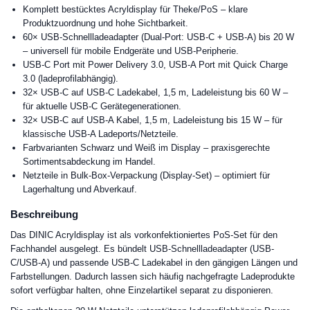
Komplett bestücktes Acryldisplay für Theke/PoS – klare
Produktzuordnung und hohe Sichtbarkeit.
60× USB-Schnellladeadapter (Dual-Port: USB-C + USB-A) bis 20 W
– universell für mobile Endgeräte und USB-Peripherie.
USB-C Port mit Power Delivery 3.0, USB-A Port mit Quick Charge
3.0 (ladeprofilabhängig).
32× USB-C auf USB-C Ladekabel, 1,5 m, Ladeleistung bis 60 W –
für aktuelle USB-C Gerätegenerationen.
32× USB-C auf USB-A Kabel, 1,5 m, Ladeleistung bis 15 W – für
klassische USB-A Ladeports/Netzteile.
Farbvarianten Schwarz und Weiß im Display – praxisgerechte
Sortimentsabdeckung im Handel.
Netzteile in Bulk-Box-Verpackung (Display-Set) – optimiert für
Lagerhaltung und Abverkauf.
Beschreibung
Das DINIC Acryldisplay ist als vorkonfektioniertes PoS-Set für den
Fachhandel ausgelegt. Es bündelt USB-Schnellladeadapter (USB-
C/USB-A) und passende USB-C Ladekabel in den gängigen Längen und
Farbstellungen. Dadurch lassen sich häufig nachgefragte Ladeprodukte
sofort verfügbar halten, ohne Einzelartikel separat zu disponieren.