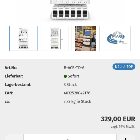
NEU U. TOP
Art.Nr.:
B-ACR-TD-6
Lieferbar:
Sofort
Lagerbestand:
3
Stück
EAN:
4032528042176
ca.
7.73
kg je Stück
329,00 EUR
zzgl. 19% MwSt.