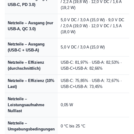
/ 2,2 A (19,8 W) · 12,0 V DC / 1,6 A
USB-C, PD 3.0)
(19,2 W)
5,0 V DC / 3,0 A (15,0 W) · 9,0 V DC
Netzteile – Ausgang (nur
/ 2,0 A (19,0 W) · 12,0 V DC / 1,5 A
USB-A, QC 3.0)
(18,0 W)
Netzteile – Ausgang
5,0 V DC / 3,0 A (15,0 W)
(USB-C + USB-A)
Netzteile – Effizienz
USB-C: 81,97% · USB-A: 82,53% ·
(durchschnittlich)
USB-C+USB-A: 82,66%
Netzteile – Effizienz (10%
USB-C: 75,85% · USB-A: 72,67% ·
Last)
USB-C+USB-A: 73,45%
Netzteile –
Leistungsaufnahme
0,05 W
Nulllast
Netzteile –
0 °C bis 25 °C
Umgebungsbedingungen