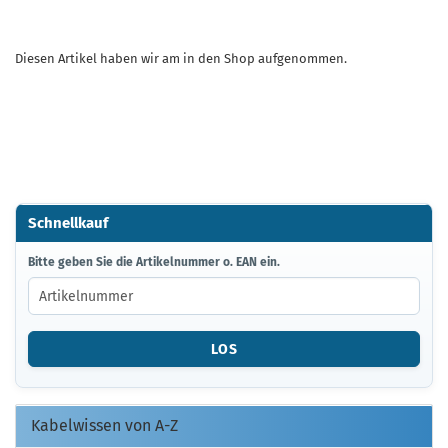
Diesen Artikel haben wir am in den Shop aufgenommen.
Schnellkauf
BITTE
Bitte geben Sie die Artikelnummer o. EAN ein.
GEBEN
SIE
DIE
ARTIKELNUMMER
LOS
O.
EAN
EIN.
Kabelwissen von A-Z