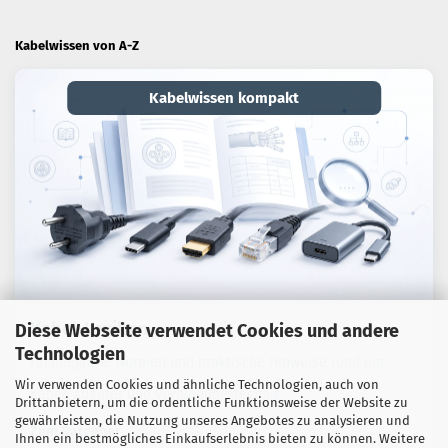
Kabelwissen von A-Z
Kabelwissen kompakt
Kabel-Lexikon
Diese Webseite verwendet Cookies und andere
Technologien
Fachbegriffe, Normen und praktische Hinweise rund um
Wir verwenden Cookies und ähnliche Technologien, auch von
Kabel, Adapter und Verbindungstechnik.
Drittanbietern, um die ordentliche Funktionsweise der Website zu
gewährleisten, die Nutzung unseres Angebotes zu analysieren und
Zum Ratgeber
Ihnen ein bestmögliches Einkaufserlebnis bieten zu können. Weitere