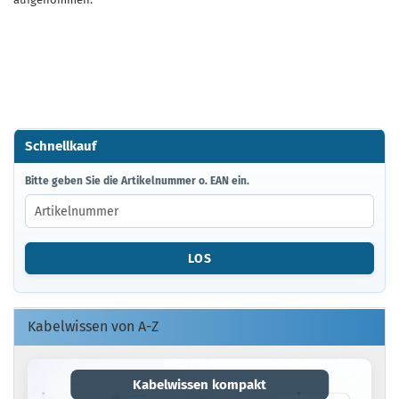
Schnellkauf
BITTE
Bitte geben Sie die Artikelnummer o. EAN ein.
GEBEN
SIE
DIE
ARTIKELNUMMER
LOS
O.
EAN
EIN.
Kabelwissen von A-Z
Kabelwissen kompakt