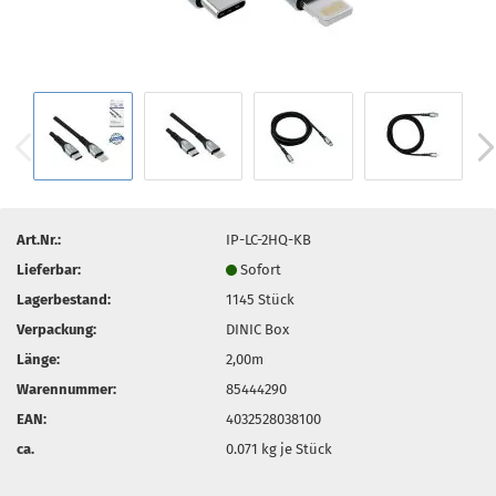
Art.Nr.:
IP-LC-2HQ-KB
Lieferbar:
Sofort
Lagerbestand:
1145
Stück
Verpackung:
DINIC Box
Länge:
2,00m
Warennummer:
85444290
EAN:
4032528038100
ca.
0.071
kg je Stück