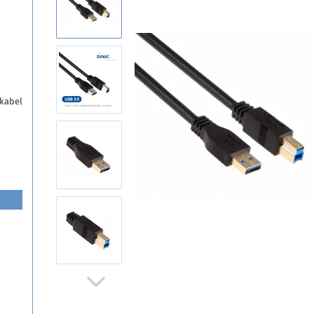
n
ekabel