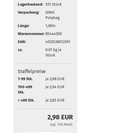
Lagerbestand:
551
Stück
Verpackung:
DINIC
Polybag
Länge:
1,00m
Warennummer:
85444290
EAN:
4032528012391
ca.
0.07
kg je
Stück
Staffelpreise
1-99 Stk.
je 2,98 EUR
100-499
je 2,94 EUR
Stk.
> 499 Stk.
je 2,85 EUR
2,98 EUR
zzgl. 19% MwSt.