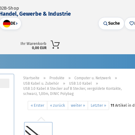
B2B-Shop
Handel, Gewerbe & Industrie
DE
›
Suche
Ihr Warenkorb
0,00 EUR
»
»
»
Startseite
Produkte
Computer u. Netzwerk
»
»
USB Kabel u. Zubehör
USB 3.0 Kabel
USB 3.0 Kabel A Stecker auf B Stecker, vergoldete Kontakte,
schwarz, 1,00m, DINIC Polybag
« Erster
« zurück
weiter »
Letzter »
11
Artikel in 