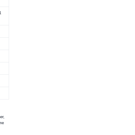
1
er,
eme