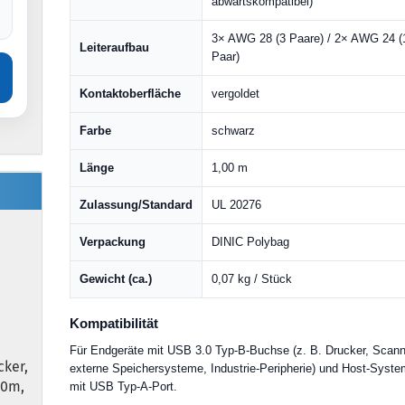
abwärtskompatibel)
3× AWG 28 (3 Paare) / 2× AWG 24 (
Leiteraufbau
Paar)
Kontaktoberfläche
vergoldet
Farbe
schwarz
Länge
1,00 m
Zulassung/Standard
UL 20276
Verpackung
DINIC Polybag
Gewicht (ca.)
0,07 kg / Stück
Kompatibilität
Für Endgeräte mit USB 3.0 Typ-B-Buchse (z. B. Drucker, Scann
cker,
externe Speichersysteme, Industrie-Peripherie) und Host-Syst
00m,
mit USB Typ-A-Port.