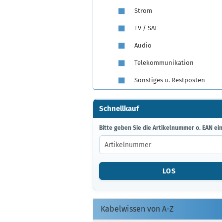
Strom
TV / SAT
Audio
Telekommunikation
Sonstiges u. Restposten
Schnellkauf
BITTE
Bitte geben Sie die Artikelnummer o. EAN ein
GEBEN
SIE
DIE
ARTIKELNUMMER
LOS
O.
EAN
EIN.
Kabelwissen von A-Z