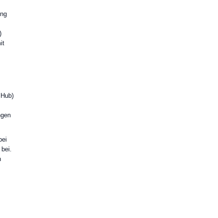
ung
)
it
 Hub)
ngen
bei
 bei.
n