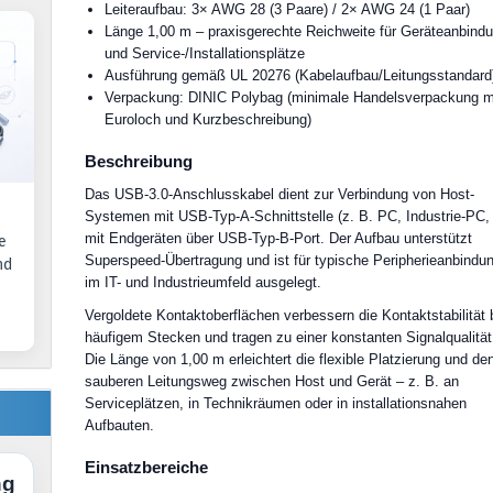
Leiteraufbau: 3× AWG 28 (3 Paare) / 2× AWG 24 (1 Paar)
Länge 1,00 m – praxisgerechte Reichweite für Geräteanbind
und Service-/Installationsplätze
Ausführung gemäß UL 20276 (Kabelaufbau/Leitungsstandard
Verpackung: DINIC Polybag (minimale Handelsverpackung m
Euroloch und Kurzbeschreibung)
Beschreibung
Das USB-3.0-Anschlusskabel dient zur Verbindung von Host-
Systemen mit USB-Typ-A-Schnittstelle (z. B. PC, Industrie-PC,
mit Endgeräten über USB-Typ-B-Port. Der Aufbau unterstützt
e
Superspeed-Übertragung und ist für typische Peripherieanbindu
nd
im IT- und Industrieumfeld ausgelegt.
Vergoldete Kontaktoberflächen verbessern die Kontaktstabilität 
häufigem Stecken und tragen zu einer konstanten Signalqualität
Die Länge von 1,00 m erleichtert die flexible Platzierung und de
sauberen Leitungsweg zwischen Host und Gerät – z. B. an
Serviceplätzen, in Technikräumen oder in installationsnahen
Aufbauten.
Einsatzbereiche
ng