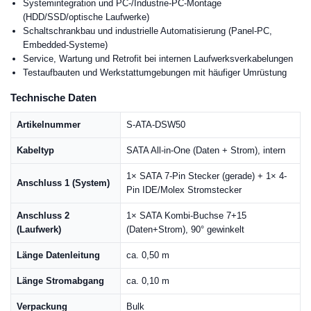
Systemintegration und PC-/Industrie-PC-Montage
(HDD/SSD/optische Laufwerke)
Schaltschrankbau und industrielle Automatisierung (Panel-PC,
Embedded-Systeme)
Service, Wartung und Retrofit bei internen Laufwerksverkabelungen
Testaufbauten und Werkstattumgebungen mit häufiger Umrüstung
Technische Daten
Artikelnummer
S-ATA-DSW50
Kabeltyp
SATA All-in-One (Daten + Strom), intern
1× SATA 7-Pin Stecker (gerade) + 1× 4-
Anschluss 1 (System)
Pin IDE/Molex Stromstecker
Anschluss 2
1× SATA Kombi-Buchse 7+15
(Laufwerk)
(Daten+Strom), 90° gewinkelt
Länge Datenleitung
ca. 0,50 m
Länge Stromabgang
ca. 0,10 m
Verpackung
Bulk