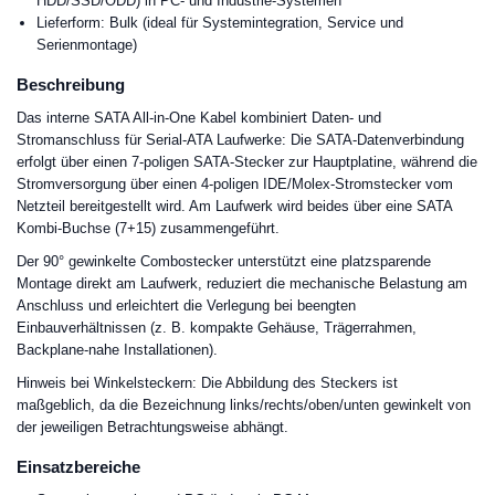
HDD/SSD/ODD) in PC- und Industrie-Systemen
Lieferform: Bulk (ideal für Systemintegration, Service und
Serienmontage)
Beschreibung
Das interne SATA All-in-One Kabel kombiniert Daten- und
Stromanschluss für Serial-ATA Laufwerke: Die SATA-Datenverbindung
erfolgt über einen 7-poligen SATA-Stecker zur Hauptplatine, während die
Stromversorgung über einen 4-poligen IDE/Molex-Stromstecker vom
Netzteil bereitgestellt wird. Am Laufwerk wird beides über eine SATA
Kombi-Buchse (7+15) zusammengeführt.
Der 90° gewinkelte Combostecker unterstützt eine platzsparende
Montage direkt am Laufwerk, reduziert die mechanische Belastung am
Anschluss und erleichtert die Verlegung bei beengten
Einbauverhältnissen (z. B. kompakte Gehäuse, Trägerrahmen,
Backplane-nahe Installationen).
Hinweis bei Winkelsteckern: Die Abbildung des Steckers ist
maßgeblich, da die Bezeichnung links/rechts/oben/unten gewinkelt von
der jeweiligen Betrachtungsweise abhängt.
Einsatzbereiche