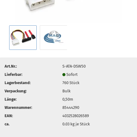
Art.Nr.:
S-ATA-DSW50
Lieferbar:
Sofort
Lagerbestand:
760
Stück
Verpackung:
Bulk
Länge:
0,50m
Warennummer:
85444290
EAN:
4032528026589
ca.
0.03
kg je Stück