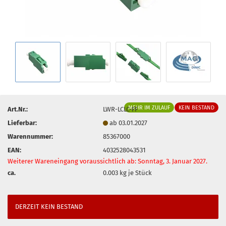
MEHR IM ZULAUF
KEIN BESTAND
Art.Nr.:
LWR-LCLC-FF
Lieferbar:
ab 03.01.2027
Warennummer:
85367000
EAN:
4032528043531
Weiterer Wareneingang voraussichtlich ab: Sonntag, 3. Januar 2027.
ca.
0.003
kg je Stück
DERZEIT KEIN BESTAND