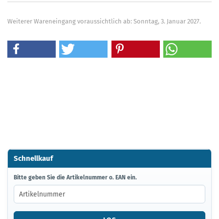
Weiterer Wareneingang voraussichtlich ab: Sonntag, 3. Januar 2027.
Schnellkauf
BITTE
Bitte geben Sie die Artikelnummer o. EAN ein.
GEBEN
SIE
DIE
ARTIKELNUMMER