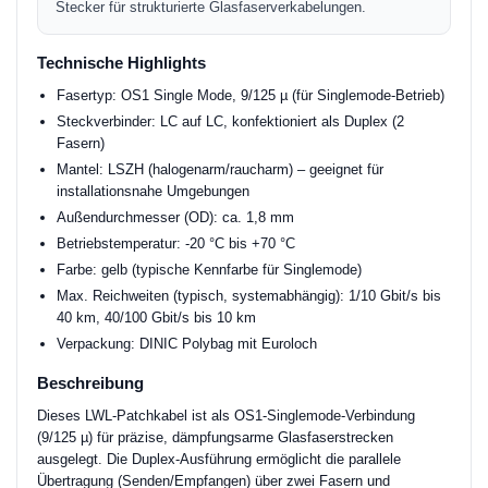
Stecker für strukturierte Glasfaserverkabelungen.
Technische Highlights
Fasertyp: OS1 Single Mode, 9/125 µ (für Singlemode-Betrieb)
Steckverbinder: LC auf LC, konfektioniert als Duplex (2
Fasern)
Mantel: LSZH (halogenarm/raucharm) – geeignet für
installationsnahe Umgebungen
Außendurchmesser (OD): ca. 1,8 mm
Betriebstemperatur: -20 °C bis +70 °C
Farbe: gelb (typische Kennfarbe für Singlemode)
Max. Reichweiten (typisch, systemabhängig): 1/10 Gbit/s bis
40 km, 40/100 Gbit/s bis 10 km
Verpackung: DINIC Polybag mit Euroloch
Beschreibung
Dieses LWL-Patchkabel ist als OS1-Singlemode-Verbindung
(9/125 µ) für präzise, dämpfungsarme Glasfaserstrecken
ausgelegt. Die Duplex-Ausführung ermöglicht die parallele
Übertragung (Senden/Empfangen) über zwei Fasern und