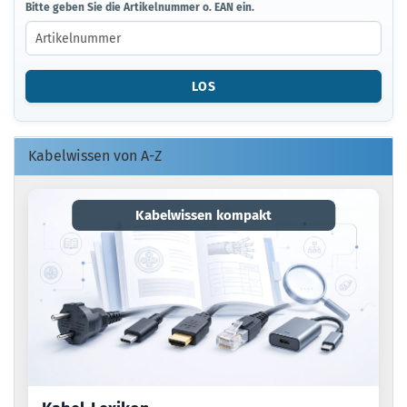
BITTE
Bitte geben Sie die Artikelnummer o. EAN ein.
GEBEN
SIE
DIE
ARTIKELNUMMER
LOS
O.
EAN
EIN.
Kabelwissen von A-Z
Kabelwissen kompakt