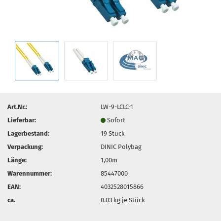
Art.Nr.:
LW-9-LCLC-1
Lieferbar:
Sofort
Lagerbestand:
19
Stück
Verpackung:
DINIC Polybag
Länge:
1,00m
Warennummer:
85447000
EAN:
4032528015866
ca.
0.03
kg je Stück