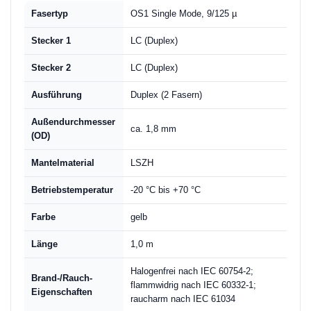
Fasertyp
OS1 Single Mode, 9/125 µ
Stecker 1
LC (Duplex)
Stecker 2
LC (Duplex)
Ausführung
Duplex (2 Fasern)
Außendurchmesser
ca. 1,8 mm
(OD)
Mantelmaterial
LSZH
Betriebstemperatur
-20 °C bis +70 °C
Farbe
gelb
Länge
1,0 m
Halogenfrei nach IEC 60754-2;
Brand-/Rauch-
flammwidrig nach IEC 60332-1;
Eigenschaften
raucharm nach IEC 61034