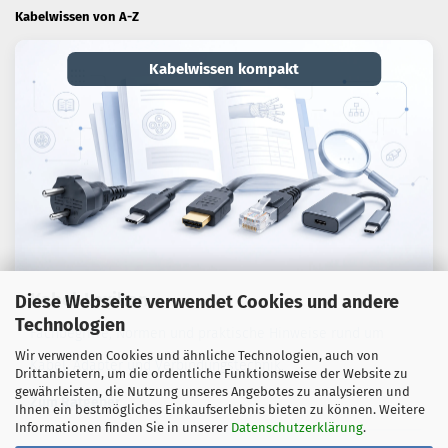
Kabelwissen von A-Z
Kabelwissen kompakt
Kabel-Lexikon
Diese Webseite verwendet Cookies und andere
Technologien
Fachbegriffe, Normen und praktische Hinweise rund um
Wir verwenden Cookies und ähnliche Technologien, auch von
Kabel, Adapter und Verbindungstechnik.
Drittanbietern, um die ordentliche Funktionsweise der Website zu
gewährleisten, die Nutzung unseres Angebotes zu analysieren und
Zum Ratgeber
Ihnen ein bestmögliches Einkaufserlebnis bieten zu können. Weitere
Informationen finden Sie in unserer
Datenschutzerklärung
.