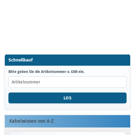
Schnellkauf
BITTE
Bitte geben Sie die Artikelnummer o. EAN ein.
GEBEN
SIE
DIE
ARTIKELNUMMER
LOS
O.
EAN
EIN.
Kabelwissen von A-Z