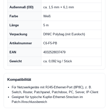
Außenmaß (OD)
ca. 1,5 mm × 6,1 mm
Farbe
Weiß
Länge
5 m
Verpackung
DINIC Polybag (mit Euroloch)
Artikelnummer
C6-F5-PB
EAN
4032528037479
Gewicht
ca. 0,092 kg / Stück
Kompatibilität
Für Netzwerkgeräte mit RJ45-Ethernet-Port (8P8C), z. B.
Switch, Router, Patchpanel, Patchdose, PC, Server, IP-Client
Geeignet für typische Kupfer-Ethernet-Strecken im
Patch-/Anschlussbereich