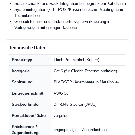
Schaltschrank- und Rack-Integration bei begrenztem Kabelraum
Systemintegration (z. B. POS-/Kassenbereiche, Meetingräume,
Technikmöbel)
Gebäudetechnik und strukturierte Kupferverkabelung in
Verlegewegen mit geringer Bauhöhe
Technische Daten
Produkttyp
Flach-Patchkabel (Kupfer)
Kategorie
Cat.6 (für Gigabit Ethernet optimiert)
Schirmung
PiMF/STP (Adernpaare in Metallfolie)
Leiterquerschnitt
AWG 36
Steckverbinder
2× RJ45-Stecker (8P8C)
Kontaktoberfläche
vergoldet
Knickschutz /
angespritzt, mit Zugentlastung
Zugentlastung