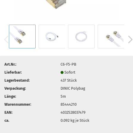
Art.Nr.:
C6-F5-PB
Lieferbar:
Sofort
Lagerbestand:
437
Stück
Verpackung:
DINIC Polybag
Länge:
5m
Warennummer:
85444210
EAN:
4032528037479
ca.
0.092
kg je Stück