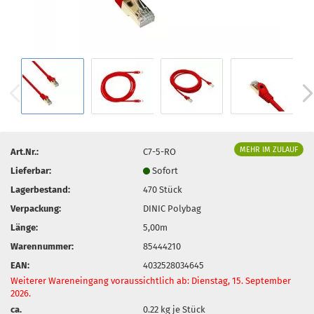
MEHR IM ZULAUF
Art.Nr.:
C7-5-RO
Lieferbar:
Sofort
Lagerbestand:
470
Stück
Verpackung:
DINIC Polybag
Länge:
5,00m
Warennummer:
85444210
EAN:
4032528034645
Weiterer Wareneingang voraussichtlich ab: Dienstag, 15. September
2026.
ca.
0.22
kg je Stück