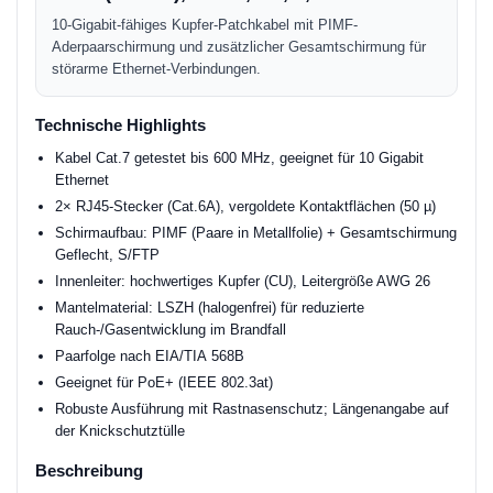
10-Gigabit-fähiges Kupfer-Patchkabel mit PIMF-
Aderpaarschirmung und zusätzlicher Gesamtschirmung für
störarme Ethernet-Verbindungen.
Technische Highlights
Kabel Cat.7 getestet bis 600 MHz, geeignet für 10 Gigabit
Ethernet
2× RJ45-Stecker (Cat.6A), vergoldete Kontaktflächen (50 µ)
Schirmaufbau: PIMF (Paare in Metallfolie) + Gesamtschirmung
Geflecht, S/FTP
Innenleiter: hochwertiges Kupfer (CU), Leitergröße AWG 26
Mantelmaterial: LSZH (halogenfrei) für reduzierte
Rauch-/Gasentwicklung im Brandfall
Paarfolge nach EIA/TIA 568B
Geeignet für PoE+ (IEEE 802.3at)
Robuste Ausführung mit Rastnasenschutz; Längenangabe auf
der Knickschutztülle
Beschreibung