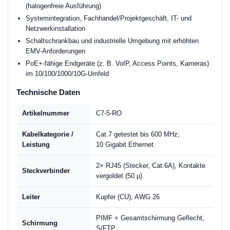
(halogenfreie Ausführung)
Systemintegration, Fachhandel/Projektgeschäft, IT- und
Netzwerkinstallation
Schaltschrankbau und industrielle Umgebung mit erhöhten
EMV-Anforderungen
PoE+-fähige Endgeräte (z. B. VoIP, Access Points, Kameras)
im 10/100/1000/10G-Umfeld
Technische Daten
Artikelnummer
C7-5-RO
Kabelkategorie /
Cat.7 getestet bis 600 MHz;
Leistung
10 Gigabit Ethernet
2× RJ45 (Stecker, Cat.6A), Kontakte
Steckverbinder
vergoldet (50 µ)
Leiter
Kupfer (CU), AWG 26
PIMF + Gesamtschirmung Geflecht,
Schirmung
S/FTP