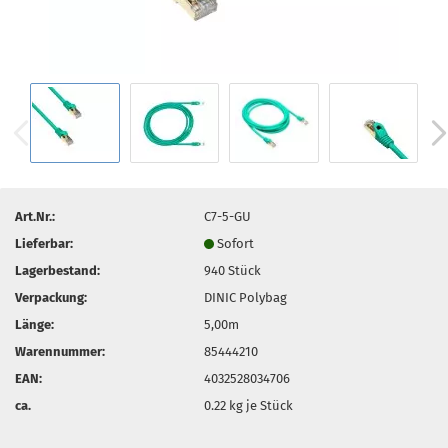
Art.Nr.:
C7-5-GU
Lieferbar:
Sofort
Lagerbestand:
940
Stück
Verpackung:
DINIC Polybag
Länge:
5,00m
Warennummer:
85444210
EAN:
4032528034706
ca.
0.22
kg je Stück