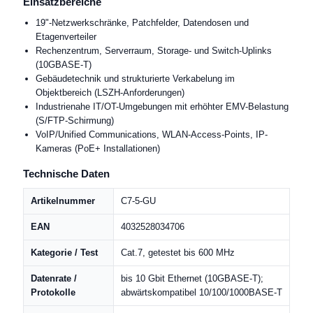
Einsatzbereiche
19"-Netzwerkschränke, Patchfelder, Datendosen und
Etagenverteiler
Rechenzentrum, Serverraum, Storage- und Switch-Uplinks
(10GBASE-T)
Gebäudetechnik und strukturierte Verkabelung im
Objektbereich (LSZH-Anforderungen)
Industrienahe IT/OT-Umgebungen mit erhöhter EMV-Belastung
(S/FTP-Schirmung)
VoIP/Unified Communications, WLAN-Access-Points, IP-
Kameras (PoE+ Installationen)
Technische Daten
Artikelnummer
C7-5-GU
EAN
4032528034706
Kategorie / Test
Cat.7, getestet bis 600 MHz
Datenrate /
bis 10 Gbit Ethernet (10GBASE-T);
Protokolle
abwärtskompatibel 10/100/1000BASE-T