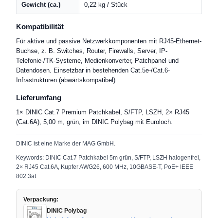
Gewicht (ca.)
0,22 kg / Stück
Kompatibilität
Für aktive und passive Netzwerkkomponenten mit RJ45-Ethernet-
Buchse, z. B. Switches, Router, Firewalls, Server, IP-
Telefonie-/TK-Systeme, Medienkonverter, Patchpanel und
Datendosen. Einsetzbar in bestehenden Cat.5e-/Cat.6-
Infrastrukturen (abwärtskompatibel).
Lieferumfang
1× DINIC Cat.7 Premium Patchkabel, S/FTP, LSZH, 2× RJ45
(Cat.6A), 5,00 m, grün, im DINIC Polybag mit Euroloch.
DINIC ist eine Marke der MAG GmbH.
Keywords: DINIC Cat.7 Patchkabel 5m grün, S/FTP, LSZH halogenfrei,
2× RJ45 Cat.6A, Kupfer AWG26, 600 MHz, 10GBASE-T, PoE+ IEEE
802.3at
Verpackung:
DINIC Polybag