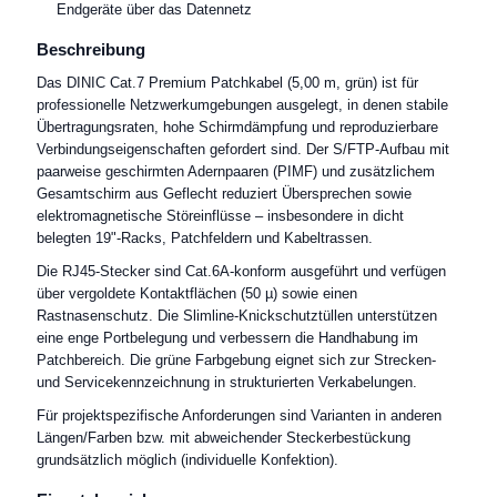
Endgeräte über das Datennetz
Beschreibung
Das DINIC Cat.7 Premium Patchkabel (5,00 m, grün) ist für
professionelle Netzwerkumgebungen ausgelegt, in denen stabile
Übertragungsraten, hohe Schirmdämpfung und reproduzierbare
Verbindungseigenschaften gefordert sind. Der S/FTP-Aufbau mit
paarweise geschirmten Adernpaaren (PIMF) und zusätzlichem
Gesamtschirm aus Geflecht reduziert Übersprechen sowie
elektromagnetische Störeinflüsse – insbesondere in dicht
belegten 19"-Racks, Patchfeldern und Kabeltrassen.
Die RJ45-Stecker sind Cat.6A-konform ausgeführt und verfügen
über vergoldete Kontaktflächen (50 µ) sowie einen
Rastnasenschutz. Die Slimline-Knickschutztüllen unterstützen
eine enge Portbelegung und verbessern die Handhabung im
Patchbereich. Die grüne Farbgebung eignet sich zur Strecken-
und Servicekennzeichnung in strukturierten Verkabelungen.
Für projektspezifische Anforderungen sind Varianten in anderen
Längen/Farben bzw. mit abweichender Steckerbestückung
grundsätzlich möglich (individuelle Konfektion).