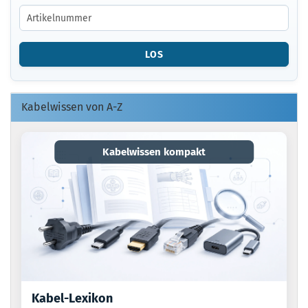
GEBEN
SIE
DIE
ARTIKELNUMMER
LOS
O.
EAN
EIN.
Kabelwissen von A-Z
Kabelwissen kompakt
Kabel-Lexikon