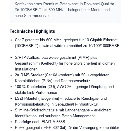
Konfektioniertes Premium-Patchkabel in Rohkabel-Qualität
für 10GBASE-T bis 600 MHz – halogenfreier Mantel und
hohe Schirmreserve.
Technische Highlights
Cat.7 getestet bis 600 MHz; geeignet für 10 Gigabit Ethernet
(10GBASE-T) sowie abwärtskompatibel zu 10/100/1000BASE-
T
S/FTP-Aufbau: paarweise geschirmt (PIMF) plus
Gesamtschirm (Geflecht) für hohe Störsicherheit in dichten
Installationen
2× RJ45-Stecker (Cat.6A-konform) mit 50 µ vergoldeten
Kontaktflächen (PINs) und Rastnasenschutz
100 % Kupferleiter (CU), AWG 26 – geringe Dämpfung und
stabile Link-Performance
LSZH-Mantel (halogenfrei) – reduzierte Rauchgas- und
Korrosionsbelastung in Gebäuden/IT-Infrastruktur
Slimline-Knickschutztülle mit Längenangabe – erleichtert
Identifikation und sauberes Patch-Management
Paarfolge nach EIA/TIA 568B
PoE+ geeignet (IEEE 802.3at) für die Versorgung kompatibler