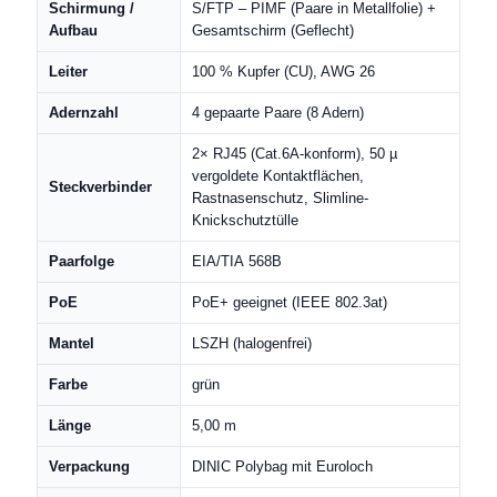
Schirmung /
S/FTP – PIMF (Paare in Metallfolie) +
Aufbau
Gesamtschirm (Geflecht)
Leiter
100 % Kupfer (CU), AWG 26
Adernzahl
4 gepaarte Paare (8 Adern)
2× RJ45 (Cat.6A-konform), 50 µ
vergoldete Kontaktflächen,
Steckverbinder
Rastnasenschutz, Slimline-
Knickschutztülle
Paarfolge
EIA/TIA 568B
PoE
PoE+ geeignet (IEEE 802.3at)
Mantel
LSZH (halogenfrei)
Farbe
grün
Länge
5,00 m
Verpackung
DINIC Polybag mit Euroloch