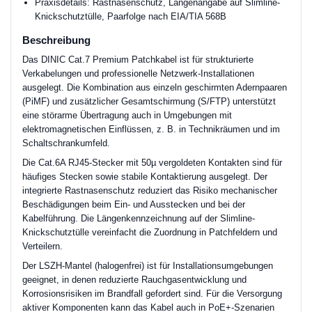
Praxisdetails: Rastnasenschutz, Längenangabe auf Slimline-
Knickschutztülle, Paarfolge nach EIA/TIA 568B
Beschreibung
Das DINIC Cat.7 Premium Patchkabel ist für strukturierte
Verkabelungen und professionelle Netzwerk-Installationen
ausgelegt. Die Kombination aus einzeln geschirmten Adernpaaren
(PiMF) und zusätzlicher Gesamtschirmung (S/FTP) unterstützt
eine störarme Übertragung auch in Umgebungen mit
elektromagnetischen Einflüssen, z. B. in Technikräumen und im
Schaltschrankumfeld.
Die Cat.6A RJ45-Stecker mit 50µ vergoldeten Kontakten sind für
häufiges Stecken sowie stabile Kontaktierung ausgelegt. Der
integrierte Rastnasenschutz reduziert das Risiko mechanischer
Beschädigungen beim Ein- und Ausstecken und bei der
Kabelführung. Die Längenkennzeichnung auf der Slimline-
Knickschutztülle vereinfacht die Zuordnung in Patchfeldern und
Verteilern.
Der LSZH-Mantel (halogenfrei) ist für Installationsumgebungen
geeignet, in denen reduzierte Rauchgasentwicklung und
Korrosionsrisiken im Brandfall gefordert sind. Für die Versorgung
aktiver Komponenten kann das Kabel auch in PoE+-Szenarien