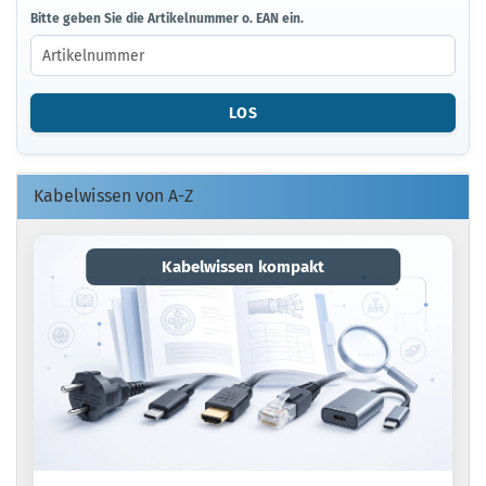
BITTE
Bitte geben Sie die Artikelnummer o. EAN ein.
GEBEN
SIE
DIE
ARTIKELNUMMER
LOS
O.
EAN
EIN.
Kabelwissen von A-Z
Kabelwissen kompakt