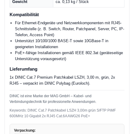
Gewicht
ca. 0,13 kg / Stück
Kompatibilität
Für Ethernet-Endgeräte und Netzwerkkomponenten mit RJ45-
Schnittstelle (z. B. Switch, Router, Patchpanel, Server, PC, IP-
Telefon, Access Point)
Unterstützt 10/100/1000 BASE-T sowie 10GBase-T in
geeigneten Installationen
PoE+-fähige Installationen gemäß IEEE 802.3at (geräteseitige
Unterstützung vorausgesetzt)
Lieferumfang
1x DINIC Cat.7 Premium Patchkabel LSZH, 3,00 m, grün, 2x
RJ45 – verpackt im DINIC Polybag (Euroloch).
DINIC ist eine Marke der MAG GmbH – Kabel- und
Verbindungstechnik für professionelle Anwendungen.
Keywords: DINIC Cat.7 Patchkabel LSZH 3,00m grün S/FTP PiMF
600MHz 10 Gigabit 2x RJ45 Cat.6A AWG26 PoE+
Verpackung: