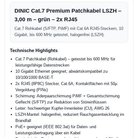
DINIC Cat.7 Premium Patchkabel LSZH –
3,00 m – grün – 2x RJ45
Cat.7 Rohkabel (S/FTP, PiMF) mit Cat.6A RJ45-Steckern, 10
Gigabit, bis 600 MHz getestet, halogenfrei (LSZH).
Technische Highlights
Cat.7 Patchkabel (Rohkabel) – getestet bis 600 MHz für
leistungsfähige Datenstrecken
10 Gigabit Ethernet geeignet; abwärtskompatibel zu
10/100/1000 BASE-T
2x RJ45 (8P8C) Stecker, Cat.6A; Kontaktflächen mit 50µ
Vergoldung (PINs)
Schirmung: Aderpaarschirmung PiMF + Gesamtschirmung
Geflecht (S/FTP) zur Reduktion von Störeinflüssen
Leiter: hochwertiger Kupfer-Innenleiter (CU), AWG 26
LSZH-Mantel: halogenfrei, reduziert Rauchgasentwicklung im
Brandfall
PoE+ geeignet (IEEE 802.3at) für Daten- und
Leistungsübertragung über ein Kabel