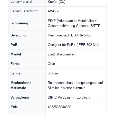
Leitermaterial
Kupfer (CU)
Leiterquerschnitt
AWG 26
PiMF (Aderpaare in Metallfolie) +
Schirmung
Gesamtschirmung Geflecht, S/FTP
Belegung
Paarfolge nach EIA/TIA 568B
PoE
Geeignet für PoE+ (IEEE 802.3at)
Mantel
LSZH (halogenfrei)
Farbe
Grün
Länge
3,00 m
Mechanische
Rastnasenschutz, Längenangabe auf
Merkmale
Slimline-Knickschutztülle
Verpackung
DINIC Polybag mit Euroloch
EAN
4032528034690