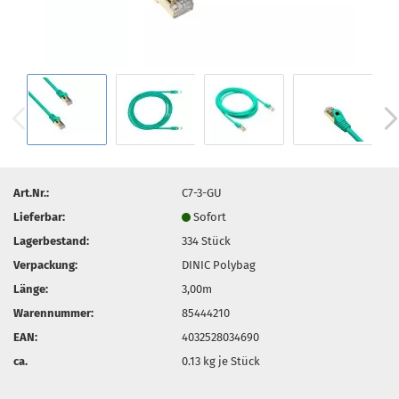
Art.Nr.:
C7-3-GU
Lieferbar:
Sofort
Lagerbestand:
334
Stück
Verpackung:
DINIC Polybag
Länge:
3,00m
Warennummer:
85444210
EAN:
4032528034690
ca.
0.13
kg je Stück