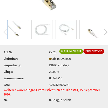
MEHR IM ZULAUF
KEIN BESTAND
Art.Nr.:
C7-20
Lieferbar:
ab 15.09.2026
Verpackung:
DINIC Polybag
Länge:
20,00m
Warennummer:
85444210
EAN:
4032528029221
Weiterer Wareneingang voraussichtlich ab: Dienstag, 15. September
2026.
ca.
0.82
kg je Stück