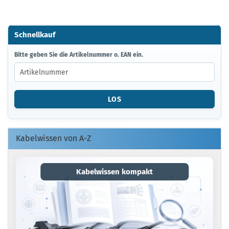
Schnellkauf
BITTE
Bitte geben Sie die Artikelnummer o. EAN ein.
GEBEN
SIE
DIE
ARTIKELNUMMER
LOS
O.
EAN
EIN.
Kabelwissen von A-Z
Kabelwissen kompakt