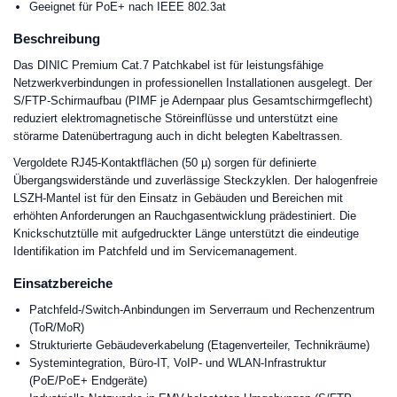
Geeignet für PoE+ nach IEEE 802.3at
Beschreibung
Das DINIC Premium Cat.7 Patchkabel ist für leistungsfähige
Netzwerkverbindungen in professionellen Installationen ausgelegt. Der
S/FTP-Schirmaufbau (PIMF je Adernpaar plus Gesamtschirmgeflecht)
reduziert elektromagnetische Störeinflüsse und unterstützt eine
störarme Datenübertragung auch in dicht belegten Kabeltrassen.
Vergoldete RJ45-Kontaktflächen (50 µ) sorgen für definierte
Übergangswiderstände und zuverlässige Steckzyklen. Der halogenfreie
LSZH-Mantel ist für den Einsatz in Gebäuden und Bereichen mit
erhöhten Anforderungen an Rauchgasentwicklung prädestiniert. Die
Knickschutztülle mit aufgedruckter Länge unterstützt die eindeutige
Identifikation im Patchfeld und im Servicemanagement.
Einsatzbereiche
Patchfeld-/Switch-Anbindungen im Serverraum und Rechenzentrum
(ToR/MoR)
Strukturierte Gebäudeverkabelung (Etagenverteiler, Technikräume)
Systemintegration, Büro-IT, VoIP- und WLAN-Infrastruktur
(PoE/PoE+ Endgeräte)