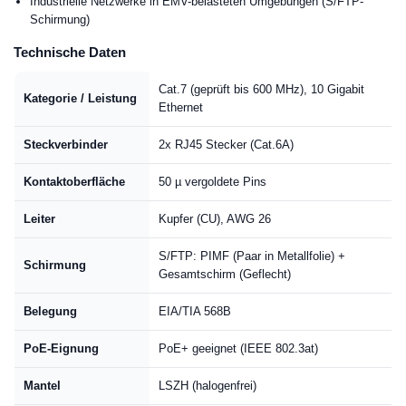
Industrielle Netzwerke in EMV-belasteten Umgebungen (S/FTP-
Schirmung)
Technische Daten
Cat.7 (geprüft bis 600 MHz), 10 Gigabit
Kategorie / Leistung
Ethernet
Steckverbinder
2x RJ45 Stecker (Cat.6A)
Kontaktoberfläche
50 µ vergoldete Pins
Leiter
Kupfer (CU), AWG 26
S/FTP: PIMF (Paar in Metallfolie) +
Schirmung
Gesamtschirm (Geflecht)
Belegung
EIA/TIA 568B
PoE-Eignung
PoE+ geeignet (IEEE 802.3at)
Mantel
LSZH (halogenfrei)