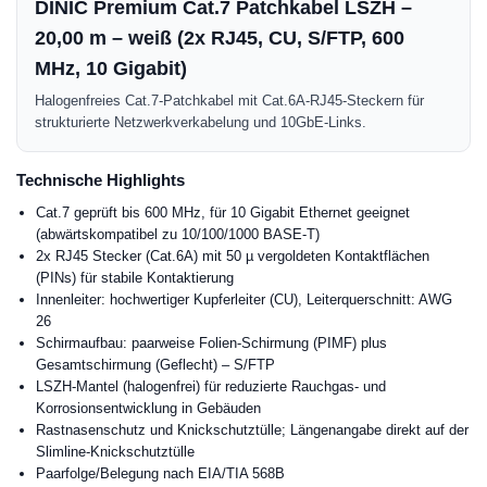
DINIC Premium Cat.7 Patchkabel LSZH –
20,00 m – weiß (2x RJ45, CU, S/FTP, 600
MHz, 10 Gigabit)
Halogenfreies Cat.7-Patchkabel mit Cat.6A-RJ45-Steckern für
strukturierte Netzwerkverkabelung und 10GbE-Links.
Technische Highlights
Cat.7 geprüft bis 600 MHz, für 10 Gigabit Ethernet geeignet
(abwärtskompatibel zu 10/100/1000 BASE-T)
2x RJ45 Stecker (Cat.6A) mit 50 µ vergoldeten Kontaktflächen
(PINs) für stabile Kontaktierung
Innenleiter: hochwertiger Kupferleiter (CU), Leiterquerschnitt: AWG
26
Schirmaufbau: paarweise Folien-Schirmung (PIMF) plus
Gesamtschirmung (Geflecht) – S/FTP
LSZH-Mantel (halogenfrei) für reduzierte Rauchgas- und
Korrosionsentwicklung in Gebäuden
Rastnasenschutz und Knickschutztülle; Längenangabe direkt auf der
Slimline-Knickschutztülle
Paarfolge/Belegung nach EIA/TIA 568B