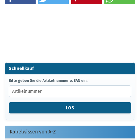
Schnellkauf
BITTE
Bitte geben Sie die Artikelnummer o. EAN ein.
GEBEN
SIE
DIE
ARTIKELNUMMER
LOS
O.
EAN
EIN.
Kabelwissen von A-Z