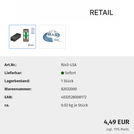
Art.Nr.:
RJ45-LSA
Lieferbar:
Sofort
Lagerbestand:
1
Stück
Warennummer:
82032000
EAN:
4032528008172
ca.
0.02
kg je Stück
4,49 EUR
zzgl. 19% MwSt.