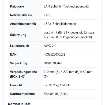
Kategorie
LAN Zubehör / Verbindungsmodul
Netzwerkklasse
Cat.6
Anschlusstechnik
LSA+ Schneidklemmen
geschirmt (für STP geeignet; Einsatz
Schirmung
auch in UTP-Umgebungen möglich)
Leiterbereich
AWG 24
EAN
4032528008172
Verpackung
DINIC Blister
Verpackungsmaße
110 mm (B) × 220 mm (H) × 40 mm
(BOX 2-40)
(T)
Gewicht
ca. 0,02 kg / Stück
Sortimentsstatus
End-of-Life (EOL)
Kompatibilität