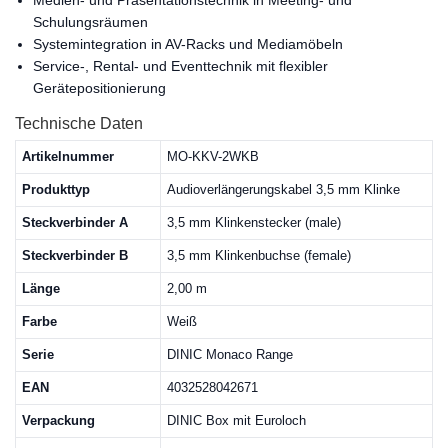
Medien- und Präsentationstechnik in Meeting- und
Schulungsräumen
Systemintegration in AV-Racks und Mediamöbeln
Service-, Rental- und Eventtechnik mit flexibler
Gerätepositionierung
Technische Daten
Artikelnummer
MO-KKV-2WKB
Produkttyp
Audioverlängerungskabel 3,5 mm Klinke
Steckverbinder A
3,5 mm Klinkenstecker (male)
Steckverbinder B
3,5 mm Klinkenbuchse (female)
Länge
2,00 m
Farbe
Weiß
Serie
DINIC Monaco Range
EAN
4032528042671
Verpackung
DINIC Box mit Euroloch