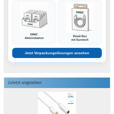
DINIC
Retail Box
Aktionskarton
mit Euroloch
Jetzt Verpackungslösungen ansehen
Zuletzt angesehen