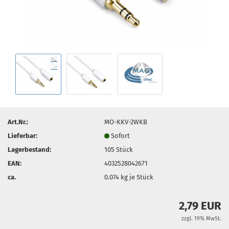
Art.Nr.:
MO-KKV-2WKB
Lieferbar:
Sofort
Lagerbestand:
105
Stück
EAN:
4032528042671
ca.
0.074
kg je Stück
2,79 EUR
zzgl. 19% MwSt.