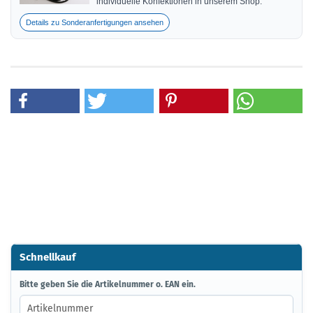
individuelle Konfektionen in unserem Shop.
Details zu Sonderanfertigungen ansehen
Schnellkauf
BITTE
Bitte geben Sie die Artikelnummer o. EAN ein.
GEBEN
SIE