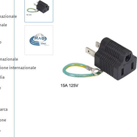
nazionale
nale
o
rnazionale
zione internazionale
lia
e
arca
pone
e