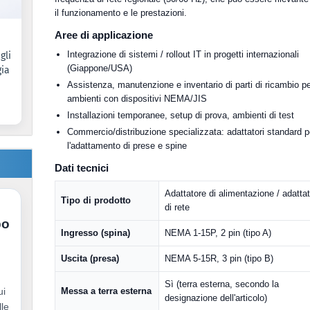
il funzionamento e le prestazioni.
Aree di applicazione
Integrazione di sistemi / rollout IT in progetti internazionali
gli
(Giappone/USA)
gia
Assistenza, manutenzione e inventario di parti di ricambio p
ambienti con dispositivi NEMA/JIS
Installazioni temporanee, setup di prova, ambienti di test
Commercio/distribuzione specializzata: adattatori standard p
l'adattamento di prese e spine
Dati tecnici
Adattatore di alimentazione / adatta
Tipo di prodotto
di rete
po
Ingresso (spina)
NEMA 1-15P, 2 pin (tipo A)
Uscita (presa)
NEMA 5-15R, 3 pin (tipo B)
Sì (terra esterna, secondo la
ui
Messa a terra esterna
designazione dell'articolo)
lle