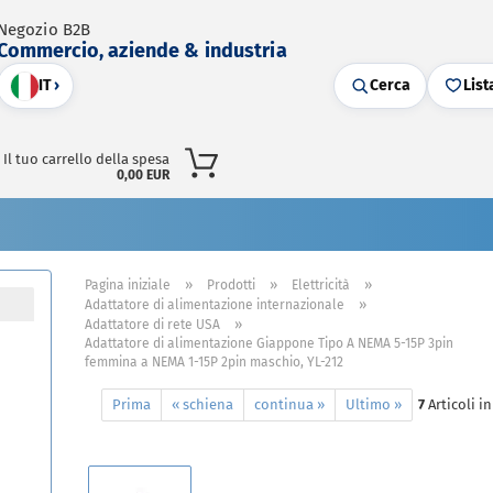
Negozio B2B
Commercio, aziende & industria
IT
›
Cerca
List
Il tuo carrello della spesa
0,00 EUR
»
»
»
Pagina iniziale
Prodotti
Elettricità
»
Adattatore di alimentazione internazionale
»
Adattatore di rete USA
Adattatore di alimentazione Giappone Tipo A NEMA 5-15P 3pin
femmina a NEMA 1-15P 2pin maschio, YL-212
Prima
« schiena
continua »
Ultimo »
7
Articoli i