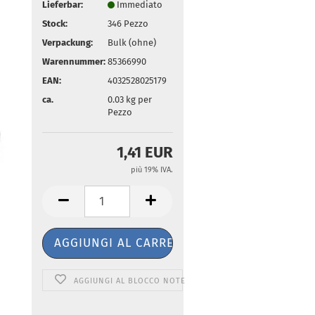
Lieferbar:
Immediato
Stock:
346
Pezzo
Verpackung:
Bulk (ohne)
Warennummer:
85366990
EAN:
4032528025179
ca.
0.03
kg per
Pezzo
1,41 EUR
più 19% IVA.
AGGIUNGI AL BLOCCO NOTE