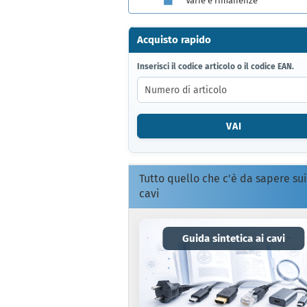
Varie e rimanenze
Acquisto rapido
INSERISCI
Inserisci il codice articolo o il codice EAN.
IL
CODICE
ARTICOLO
O
VAI
IL
CODICE
EAN.
Tutto quello che c'è da sapere sui
cavi
Guida sintetica ai cavi