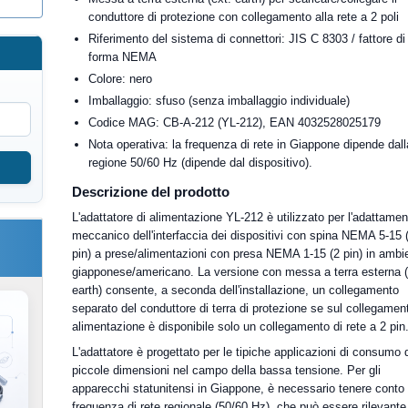
conduttore di protezione con collegamento alla rete a 2 poli
Riferimento del sistema di connettori: JIS C 8303 / fattore di
forma NEMA
Colore: nero
Imballaggio: sfuso (senza imballaggio individuale)
Codice MAG: CB-A-212 (YL-212), EAN 4032528025179
Nota operativa: la frequenza di rete in Giappone dipende dall
regione 50/60 Hz (dipende dal dispositivo).
Descrizione del prodotto
L'adattatore di alimentazione YL-212 è utilizzato per l'adattamen
meccanico dell'interfaccia dei dispositivi con spina NEMA 5-15 
pin) a prese/alimentazioni con presa NEMA 1-15 (2 pin) in ambi
giapponese/americano. La versione con messa a terra esterna (
earth) consente, a seconda dell'installazione, un collegamento
separato del conduttore di terra di protezione se sul collegamen
alimentazione è disponibile solo un collegamento di rete a 2 pin
L'adattatore è progettato per le tipiche applicazioni di consumo 
piccole dimensioni nel campo della bassa tensione. Per gli
apparecchi statunitensi in Giappone, è necessario tenere conto 
frequenza di rete regionale (50/60 Hz), che può essere rilevante