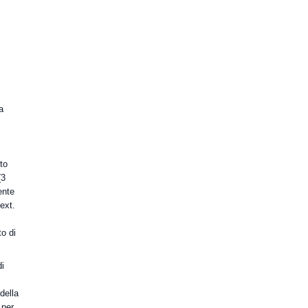
a
to
(3
ente
ext.
to di
.
di
della
 per