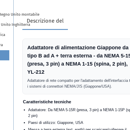
l Regno Unito montabile
Descrizione del
 Unito Inghilterra
ica
ra
Adattatore di alimentazione Giappone da
tipo B ad A + terra esterna - da NEMA 5-1
(presa, 3 pin) a NEMA 1-15 (spina, 2 pin),
YL-212
Adattatore di rete compatto per l'adattamento dell'interfaccia 
i sistemi di connettori NEMA/JIS (Giappone/USA).
Caratteristiche tecniche
Adattatore: Da NEMA 5-15R (presa, 3 pin) a NEMA 1-15P (s
2 pin)
Paesi di utilizzo: Giappone, USA
Messa a terra esterna (ext. earth) per scaricare/collegare il