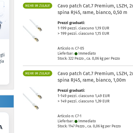
Cavo patch Cat.7 Premium, LSZH, 2
MEHR IM ZULAUF
spina RJ45, rame, bianco, 0,50 m
Prezzi graduati:
1-199 pezzi. ciascuno 1,19 EUR
> 199 pezzi. ciascuno 1,15 EUR
Articolo n: C7-05
Lieferbar:
Immediato
gli
Stock: 322 Pezzo , ca.
0,06
kg per Pezzo
gia
Cavo patch Cat.7 Premium, LSZH, 2
MEHR IM ZULAUF
spina RJ45, rame, bianco, 1,00m
Prezzi graduati:
1-149 pezzi. ciascuno 1,49 EUR
> 149 pezzi. ciascuno 1,39 EUR
Articolo n: C7-1
Lieferbar:
Immediato
A
Stock: 1147 Pezzo , ca.
0,06
kg per Pezzo