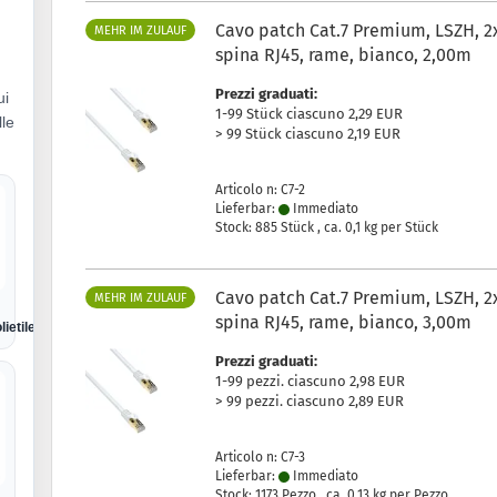
Cavo patch Cat.7 Premium, LSZH, 2
MEHR IM ZULAUF
spina RJ45, rame, bianco, 2,00m
Prezzi graduati:
ui
1-99 Stück ciascuno 2,29 EUR
lle
> 99 Stück ciascuno 2,19 EUR
Articolo n: C7-2
Lieferbar:
Immediato
Stock: 885 Stück , ca.
0,1
kg per Stück
Cavo patch Cat.7 Premium, LSZH, 2
MEHR IM ZULAUF
spina RJ45, rame, bianco, 3,00m
lietilene
Prezzi graduati:
1-99 pezzi. ciascuno 2,98 EUR
> 99 pezzi. ciascuno 2,89 EUR
Articolo n: C7-3
Lieferbar:
Immediato
Stock: 1173 Pezzo , ca.
0,13
kg per Pezzo