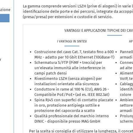
La gamma comprende versioni LSZH (prive di alogeni) in varie 
azione
identificazione delle porte e dei percorsi, integrate da accopp
(presa/presa) per estensioni e custodie di servizio.
VANTAGGI E APPLICAZIONI TIPICHE DEI CAVI
I VANTAGGI IN SINTESI
AP
Costruzione del cavo Cat. 7, testato fino a 600
Pannell
MHz - adatto per 10 Gbit Ethernet (10GBase-T)
armadi 
r
Schermatura S/FTP (PiMF + treccia) per
Conness
un'elevata immunità alle interferenze in
ad alte
campi patch densi
Aliment
Rivestimento LSZH (senza alogeni) per
VoIP, t
installazioni orientate alla sicurezza
Cablagg
Conduttore in rame al 100 % (CU), AWG 26 -
identif
Compatibile PoE/PoE+ (ad es. IEEE 802.3at)
colore
Spina RJ45 con superfici di contatto placcate
Ambient
in oro, protezione antipiega sottile e
settore
protezione del capocorda a scatto
armadi 
Qualità professionale del marchio interno
Prolun
DINIC - disponibile presso MAG GmbH
scherma
Per la scelta si consiglia di utilizzare la lunghezza, il concet