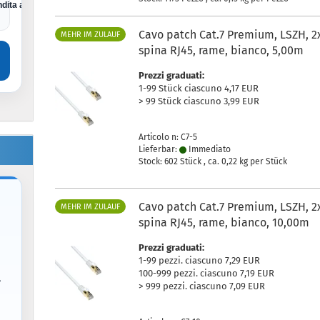
dita al dettaglio
Cavo patch Cat.7 Premium, LSZH, 2
MEHR IM ZULAUF
spina RJ45, rame, bianco, 5,00m
Prezzi graduati:
1-99 Stück ciascuno 4,17 EUR
> 99 Stück ciascuno 3,99 EUR
Articolo n: C7-5
Lieferbar:
Immediato
Stock: 602 Stück , ca.
0,22
kg per Stück
Cavo patch Cat.7 Premium, LSZH, 2
MEHR IM ZULAUF
spina RJ45, rame, bianco, 10,00m
Prezzi graduati:
1-99 pezzi. ciascuno 7,29 EUR
100-999 pezzi. ciascuno 7,19 EUR
,
> 999 pezzi. ciascuno 7,09 EUR