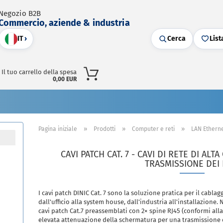
Negozio B2B
Commercio, aziende & industria
IT
›
Cerca
List
Il tuo carrello della spesa
0,00 EUR
»
»
»
Pagina iniziale
Prodotti
Computer e reti
LAN Ethern
CAVI PATCH CAT. 7 - CAVI DI RETE DI AL
TRASMISSIONE DEI 
I cavi patch DINIC Cat. 7 sono la soluzione pratica per il cabla
dall'ufficio alla system house, dall'industria all'installazion
cavi patch Cat.7 preassemblati con 2× spine RJ45 (conformi alla
elevata attenuazione della schermatura per una trasmissione d