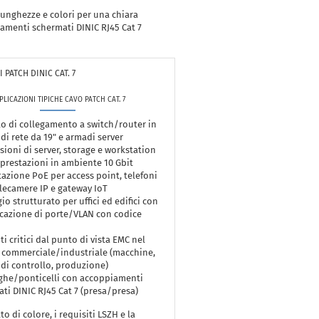
lunghezze e colori per una chiara
iamenti schermati DINIC RJ45 Cat 7
 PATCH DINIC CAT. 7
PLICAZIONI TIPICHE CAVO PATCH CAT. 7
o di collegamento a switch/router in
di rete da 19" e armadi server
ioni di server, storage e workstation
 prestazioni in ambiente 10 Gbit
azione PoE per access point, telefoni
elecamere IP e gateway IoT
io strutturato per uffici ed edifici con
icazione di porte/VLAN con codice
i critici dal punto di vista EMC nel
 commerciale/industriale (macchine,
di controllo, produzione)
ghe/ponticelli con accoppiamenti
ti DINIC RJ45 Cat 7 (presa/presa)
to di colore, i requisiti LSZH e la