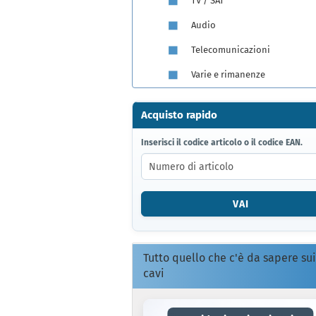
TV / SAT
Audio
Telecomunicazioni
Varie e rimanenze
Acquisto rapido
INSERISCI
Inserisci il codice articolo o il codice EAN.
IL
CODICE
ARTICOLO
O
VAI
IL
CODICE
EAN.
Tutto quello che c'è da sapere sui
cavi