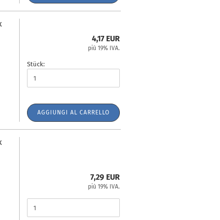
x
4,17 EUR
più 19% IVA.
Stück:
AGGIUNGI AL CARRELLO
x
7,29 EUR
più 19% IVA.