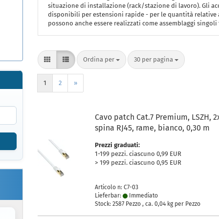
situazione di installazione (rack/stazione di lavoro). Gli ac
disponibili per estensioni rapide - per le quantità relative
possono anche essere realizzati come assemblaggi singol
Ordina per
per pagina
Ordina per
30 per pagina
1
2
»
Cavo patch Cat.7 Premium, LSZH, 2
spina RJ45, rame, bianco, 0,30 m
Prezzi graduati:
1-199 pezzi. ciascuno 0,99 EUR
> 199 pezzi. ciascuno 0,95 EUR
Articolo n: C7-03
Lieferbar:
Immediato
Stock: 2587 Pezzo , ca.
0,04
kg per Pezzo