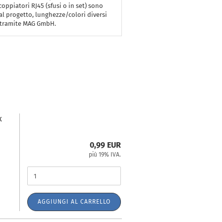
coppiatori RJ45 (sfusi o in set) sono
 al progetto, lunghezze/colori diversi
i tramite MAG GmbH.
x
0,99 EUR
più 19% IVA.
AGGIUNGI AL CARRELLO