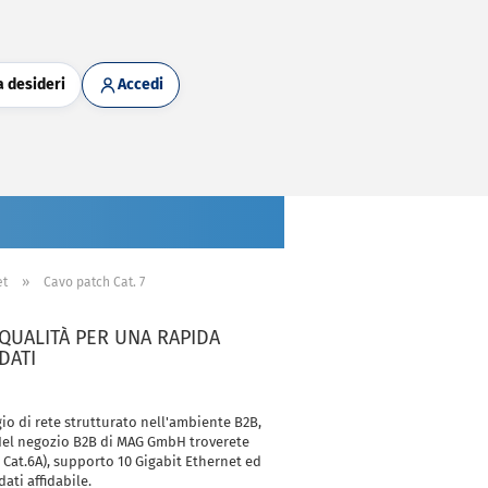
a desideri
Accedi
»
et
Cavo patch Cat. 7
TA QUALITÀ PER UNA RAPIDA
DATI
ggio di rete strutturato nell'ambiente B2B,
e. Nel negozio B2B di MAG GmbH troverete
 Cat.6A), supporto 10 Gigabit Ethernet ed
ati affidabile.