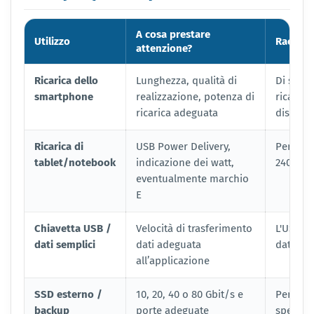
A cosa prestare
Utilizzo
Raccom
attenzione?
Ricarica dello
Lunghezza, qualità di
Di solit
smartphone
realizzazione, potenza di
ricarica
ricarica adeguata
disposit
Ricarica di
USB Power Delivery,
Per i no
tablet/notebook
indicazione dei watt,
240 W, a
eventualmente marchio
E
Chiavetta USB /
Velocità di trasferimento
L'USB 3.
dati semplici
dati adeguata
dati ven
all’applicazione
SSD esterno /
10, 20, 40 o 80 Gbit/s e
Per gli 
backup
porte adeguate
specific