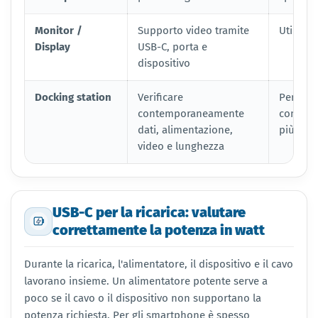
Monitor /
Supporto video tramite
Utilizza
Display
USB-C, porta e
dispositivo
Docking station
Verificare
Per le c
contemporaneamente
completo
dati, alimentazione,
più sicu
video e lunghezza
USB-C per la ricarica: valutare
correttamente la potenza in watt
Durante la ricarica, l'alimentatore, il dispositivo e il cavo
lavorano insieme. Un alimentatore potente serve a
poco se il cavo o il dispositivo non supportano la
potenza richiesta. Per gli smartphone è spesso