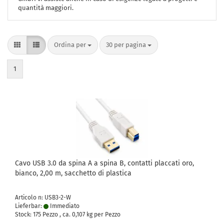
quantità maggiori.
Ordina per
per pagina
Ordina per
30 per pagina
1
Cavo USB 3.0 da spina A a spina B, contatti placcati oro,
bianco, 2,00 m, sacchetto di plastica
Articolo n: USB3-2-W
Lieferbar:
Immediato
Stock: 175 Pezzo , ca.
0,107
kg per Pezzo