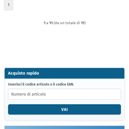
1
1
a
11
(da un totale di
11
)
Acquisto rapido
INSERISCI
Inserisci il codice articolo o il codice EAN.
IL
CODICE
ARTICOLO
O
VAI
IL
CODICE
EAN.