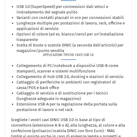
USB 3.0 (SuperSpeed) per connessioni dati veloci e
instradamento del segnale pulito
Varianti con contatti placcati in oro per connessioni stabili
Lunghezze multiple per postazioni di lavoro, rack, officine e
applicazioni di servizio
Opzioni di colore (ad es. bianco/nero) per un'installazione
trasparente
Scelta di buste o scatole DINIC (a seconda dell'articolo) per
magazzino/punto vendita
APPLICAZIONI TIPICHE CAVO USB 3.0
Collegamento di PC/notebook a dispositivi USB-B come
stampanti, scanner e sistemi multifunzione
Collegamento di hub USB 3.0, docking e stazioni di servizio
Cablaggio di periferiche in ambienti con registratori di
cassa/POS e back office
Cablaggio di servizio e di sostituzione per i tecnici
(lunghezze adeguate in magazzino)
Estensione USB-A per la regolazione della portata sulla
postazione di lavoro o nel rack
Scegliete i vostri cavi DINIC USB 3.0 in base al tipo di
connettore (estensione A-B o A), alla lunghezza, al colore e alla
confezione (polisacco/scatola DINIC con foro Euro) - MAG
GmbH vi assiste anche in caso di esigenze legate a progetti e