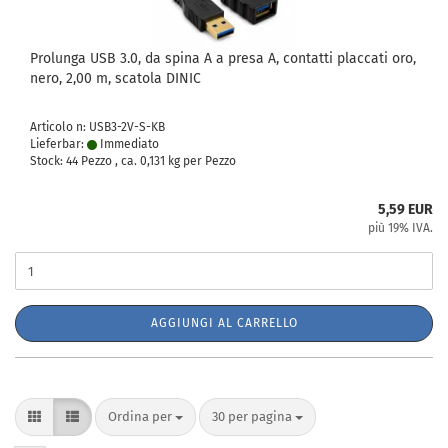
Prolunga USB 3.0, da spina A a presa A, contatti placcati oro,
nero, 2,00 m, scatola DINIC
Articolo n: USB3-2V-S-KB
Lieferbar:
Immediato
Stock: 44 Pezzo , ca.
0,131
kg per Pezzo
5,59 EUR
più 19% IVA.
AGGIUNGI AL CARRELLO
Ordina per
per pagina
Ordina per
30 per pagina