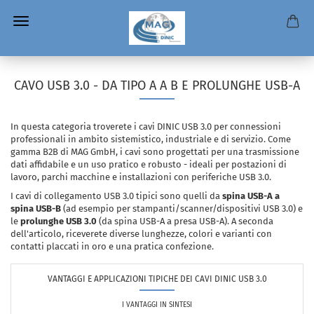
CAVO USB 3.0 - DA TIPO A A B E PROLUNGHE USB-A
In questa categoria troverete i cavi DINIC USB 3.0 per connessioni
professionali in ambito sistemistico, industriale e di servizio. Come
gamma B2B di MAG GmbH, i cavi sono progettati per una trasmissione
dati affidabile e un uso pratico e robusto - ideali per postazioni di
lavoro, parchi macchine e installazioni con periferiche USB 3.0.
I cavi di collegamento USB 3.0 tipici sono quelli da
spina USB-A a
spina USB-B
(ad esempio per stampanti/scanner/dispositivi USB 3.0) e
le
prolunghe USB 3.0
(da spina USB-A a presa USB-A). A seconda
dell'articolo, riceverete diverse lunghezze, colori e varianti con
contatti placcati in oro e una pratica confezione.
VANTAGGI E APPLICAZIONI TIPICHE DEI CAVI DINIC USB 3.0
I VANTAGGI IN SINTESI