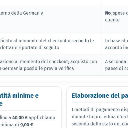
interno della Germania
No
, spese 
cliente
icato al momento del checkout o secondo le
In base all
orfettarie riportate di seguito
accordo in
zazione al momento del checkout; acquisto con
A seconda d
in Germania possibile previa verifica
paese di c
tità minime e
Elaborazione del 
e
I metodi di pagamento disp
durante la procedura d'ord
 fino a
40,00 €
applichiamo
seconda dello stato del cl
minima di
9,00 €
.