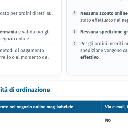
ato per ordini diretti sul
Nessuno sconto online
stato effettuato nel ne
Germania
è valida per gli
Nessuna spedizione gr
 negozio online.
Per gli ordini inseriti
i metodi di pagamento
spedizione vengono ca
arrello o al momento del
effettivo
.
ità di ordinazione
ente nel negozio online mag-kabel.de
Via e-mail, 
No