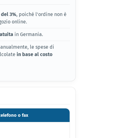
 del 3%
, poiché l'ordine non è
gozio online.
atuita
in Germania.
 manualmente, le spese di
lcolate
in base al costo
telefono o fax