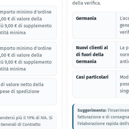
della verifica.
importo minimo d'ordine
Germania
L'ac
0,00 € di valore della
gene
iù 9,00 € di supplemento
veri
ntità minima
Nuovi clienti al
La p
importo minimo d'ordine
di fuori della
nor
0,00 € di valore della
Germania
anti
iù 9,00 € di supplemento
ntità minima
Casi particolari
Moda
poss
 di valore netto della
sing
pese di spedizione
Suggerimento:
l'inserimen
fatturazione e di consegna 
endersi più il 19% di IVA. Si
l'elaborazione rapida dell'
Generali di Contratto