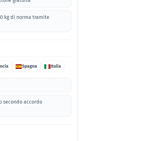
ione gratuita
00 kg di norma tramite
ncia
Spagna
Italia
o o secondo accordo