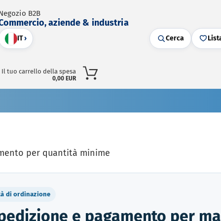
Negozio B2B
Commercio, aziende & industria
IT
›
Cerca
List
Il tuo carrello della spesa
0,00 EUR
emento per quantità minime
à di ordinazione
 spedizione e pagamento per m