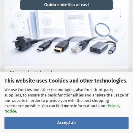
Guida sintetica ai cavi
Glossario dei cavi
This website uses Cookies and other technologies.
Terminologia tecnica, norme e consigli pratici su cavi,
We use Cookies and other technologies, also from third-party
adattatori e tecnologia di connessione.
suppliers, to ensure the basic functionalities and analyze the usage of
our website in order to provide you with the best shopping
Vai alla guida
experience possible. You can find more information in our
Privacy
Notice
.
Accept all