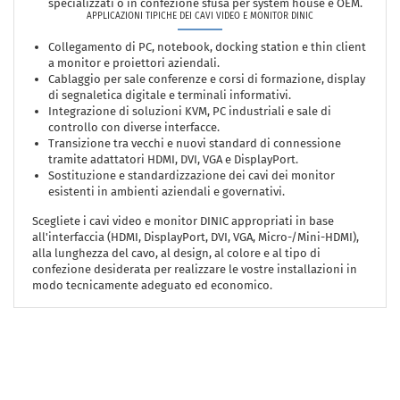
specializzati o in confezione sfusa per system house e OEM.
APPLICAZIONI TIPICHE DEI CAVI VIDEO E MONITOR DINIC
Collegamento di PC, notebook, docking station e thin client
a monitor e proiettori aziendali.
Cablaggio per sale conferenze e corsi di formazione, display
di segnaletica digitale e terminali informativi.
Integrazione di soluzioni KVM, PC industriali e sale di
controllo con diverse interfacce.
Transizione tra vecchi e nuovi standard di connessione
tramite adattatori HDMI, DVI, VGA e DisplayPort.
Sostituzione e standardizzazione dei cavi dei monitor
esistenti in ambienti aziendali e governativi.
Scegliete i cavi video e monitor DINIC appropriati in base
all'interfaccia (HDMI, DisplayPort, DVI, VGA, Micro-/Mini-HDMI),
alla lunghezza del cavo, al design, al colore e al tipo di
confezione desiderata per realizzare le vostre installazioni in
modo tecnicamente adeguato ed economico.