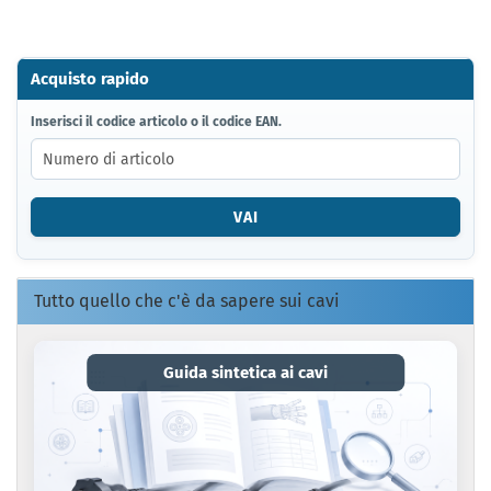
Acquisto rapido
INSERISCI
Inserisci il codice articolo o il codice EAN.
IL
CODICE
ARTICOLO
O
VAI
IL
CODICE
EAN.
Tutto quello che c'è da sapere sui cavi
Guida sintetica ai cavi