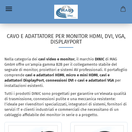
CAVO E ADATTATORE PER MONITOR HDMI, DVI, VGA,
DISPLAYPORT
Nella categoria dei
cavi video e monitor
, il marchio
DINIC
di MAG
GmbH offre un'ampia gamma B2B per il collegamento stabile del
segnale di monitor, proiettori e sistemi AV professionali. Il portafoglio
comprende
cavi e adattatori HDMI
,
micro e mini HDMI
,
cavi e
adattatori DisplayPort
,
connessioni DVI
e
cavi e adattatori VGA
per
installazioni esistenti.
Tutti i prodotti DINIC sono progettati per garantire un'elevata qualità
di trasmissione, connessioni pulite e una meccanica resistente:
l'ideale per rivenditori specializzati, integratori di sistemi, fornitori di
servizi IT e clienti industriali e commerciali che necessitano di un
cablaggio affidabile dei monitor in serie o a progetto.